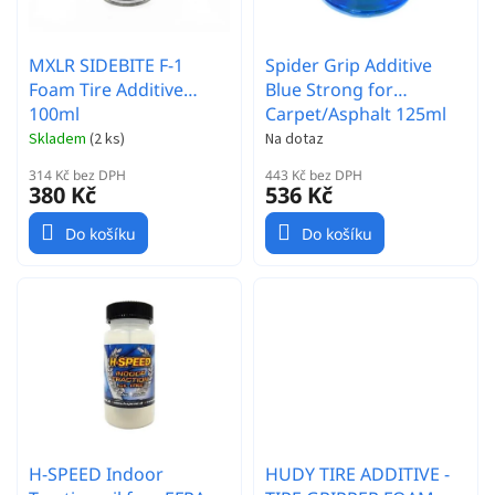
u
k
t
MXLR SIDEBITE F-1
Spider Grip Additive
ů
Foam Tire Additive
Blue Strong for
100ml
Carpet/Asphalt 125ml
Skladem
(
2 ks
)
Na dotaz
314 Kč bez DPH
443 Kč bez DPH
380 Kč
536 Kč
Do košíku
Do košíku
H-SPEED Indoor
HUDY TIRE ADDITIVE -