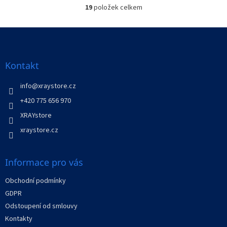
19
položek celkem
O
v
l
Z
á
á
d
p
a
a
Kontakt
c
t
í
í
info
@
xraystore.cz
p
r
+420 775 656 970
v
XRAYstore
k
y
xraystore.cz
v
ý
p
Informace pro vás
i
s
Obchodní podmínky
u
GDPR
Odstoupení od smlouvy
Kontakty