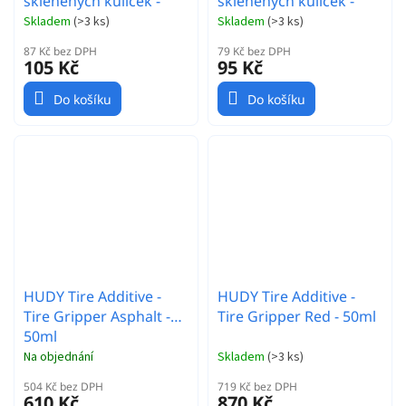
skleněných kuliček -
skleněných kuliček -
16mm
10mm
Skladem
(
>3 ks
)
Skladem
(
>3 ks
)
87 Kč bez DPH
79 Kč bez DPH
105 Kč
95 Kč
Do košíku
Do košíku
HUDY Tire Additive -
HUDY Tire Additive -
Tire Gripper Asphalt -
Tire Gripper Red - 50ml
50ml
Na objednání
Skladem
(
>3 ks
)
504 Kč bez DPH
719 Kč bez DPH
610 Kč
870 Kč