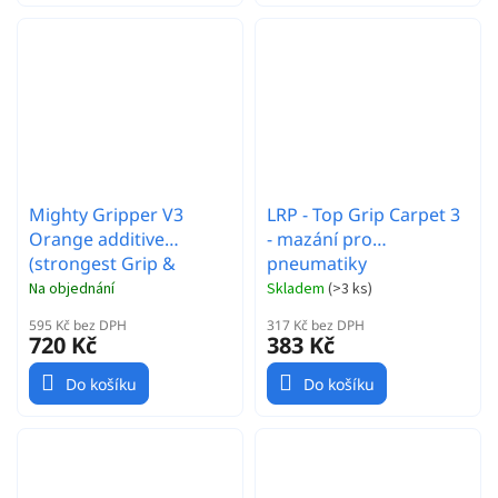
Mighty Gripper V3
LRP - Top Grip Carpet 3
Orange additive
- mazání pro
(strongest Grip &
pneumatiky
longest effect time)
Na objednání
Skladem
(
>3 ks
)
595 Kč bez DPH
317 Kč bez DPH
720 Kč
383 Kč
Do košíku
Do košíku