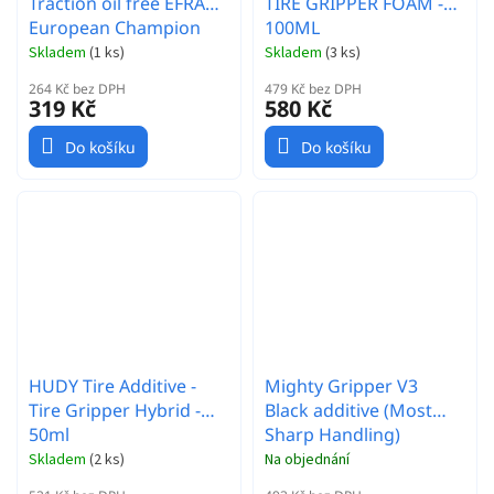
Traction oil free EFRA
TIRE GRIPPER FOAM -
European Champion
100ML
100ml
Skladem
(
1 ks
)
Skladem
(
3 ks
)
264 Kč bez DPH
479 Kč bez DPH
319 Kč
580 Kč
Do košíku
Do košíku
HUDY Tire Additive -
Mighty Gripper V3
Tire Gripper Hybrid -
Black additive (Most
50ml
Sharp Handling)
Skladem
(
2 ks
)
Na objednání