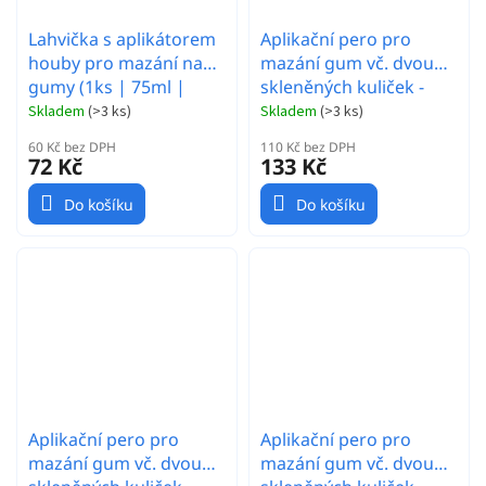
Lahvička s aplikátorem
Aplikační pero pro
houby pro mazání na
mazání gum vč. dvou
gumy (1ks | 75ml |
skleněných kuliček -
prázdné
30mm
Skladem
(
>3 ks
)
Skladem
(
>3 ks
)
60 Kč bez DPH
110 Kč bez DPH
72 Kč
133 Kč
Do košíku
Do košíku
Aplikační pero pro
Aplikační pero pro
mazání gum vč. dvou
mazání gum vč. dvou