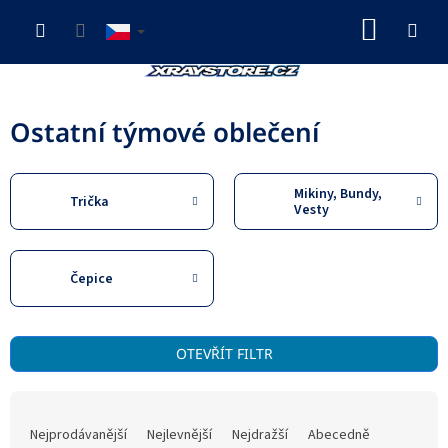
Přejít
NÁKUP
na
obsah
KOŠÍK
Ostatní týmové oblečení
Mikiny, Bundy,
Trička
Vesty
Čepice
V
OTEVŘÍT FILTR
ý
p
Ř
i
a
s
Nejprodávanější
Nejlevnější
Nejdražší
Abecedně