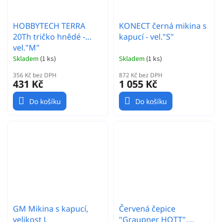
HOBBYTECH TERRA
KONECT černá mikina s
20Th tričko hnědé -
kapucí - vel."S"
vel."M"
Skladem
(
1 ks
)
Skladem
(
1 ks
)
356 Kč bez DPH
872 Kč bez DPH
431 Kč
1 055 Kč
Do košíku
Do košíku
GM Mikina s kapucí,
Červená čepice
velikost L
"Graupner HOTT",