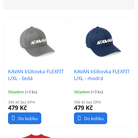
z
p
e
r
n
o
í
d
p
u
r
k
o
t
d
ů
u
k
t
KAVAN kšiltovka FLEXFIT
KAVAN kšiltovka FLEXFIT
ů
L/XL - šedá
L/XL - modrá
Skladem
(
>3 ks
)
Skladem
(
>3 ks
)
396 Kč bez DPH
396 Kč bez DPH
479 Kč
479 Kč
Do košíku
Do košíku