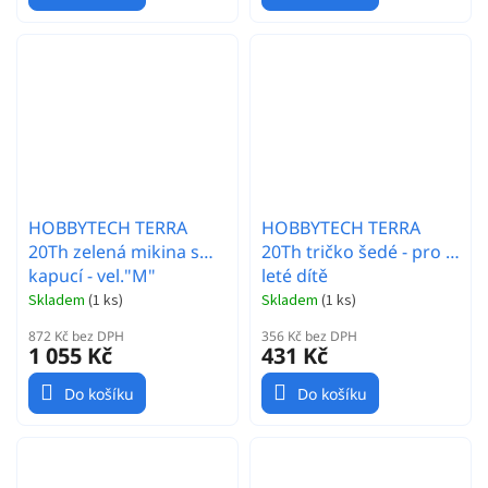
HOBBYTECH TERRA
HOBBYTECH TERRA
20Th zelená mikina s
20Th tričko šedé - pro 6
kapucí - vel."M"
leté dítě
Skladem
(
1 ks
)
Skladem
(
1 ks
)
872 Kč bez DPH
356 Kč bez DPH
1 055 Kč
431 Kč
Do košíku
Do košíku