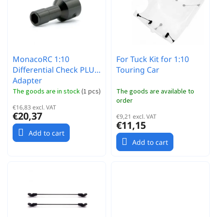
r
t
t
o
i
f
n
p
g
r
MonacoRC 1:10
For Tuck Kit for 1:10
o
Differential Check PLUS
Touring Car
d
Adapter
u
c
The goods are in stock
(
1 pcs
)
The goods are available to
order
t
€16,83 excl. VAT
s
€20,37
€9,21 excl. VAT
€11,15
Add to cart
Add to cart