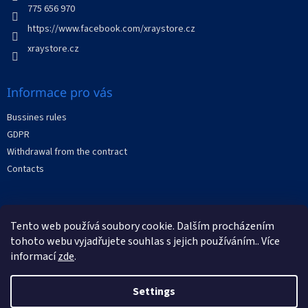
n
775 656 970
t
https://www.facebook.com/xraystore.cz
r
o
xraystore.cz
l
s
Informace pro vás
Bussines rules
GDPR
Withdrawal from the contract
Contacts
Facebook
Tento web používá soubory cookie. Dalším procházením
tohoto webu vyjadřujete souhlas s jejich používáním.. Více
informací
zde
.
Settings
Created by Shoptet