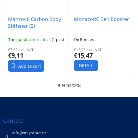
Manzo46 Carbon Body
MonacoRC Belt Booster
Stiffener (2)
The goods are in stock
(
1 pcs
)
On Request
€7,53 excl. VAT
€12,79 excl. VAT
€9,11
€15,47
DETAIL
Add to cart
4
items total
L
i
s
F
t
o
i
o
n
t
Contact
g
e
c
r
info
@
xraystore.cz
o