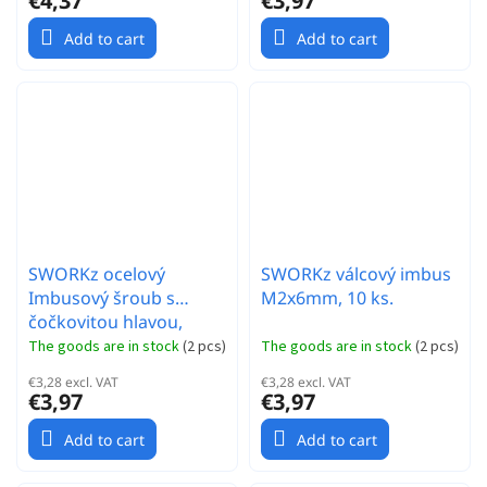
€4,37
€3,97
Add to cart
Add to cart
SWORKz ocelový
SWORKz válcový imbus
Imbusový šroub s
M2x6mm, 10 ks.
čočkovitou hlavou,
M2x6mm, 10 ks.
The goods are in stock
(
2 pcs
)
The goods are in stock
(
2 pcs
)
€3,28 excl. VAT
€3,28 excl. VAT
€3,97
€3,97
Add to cart
Add to cart