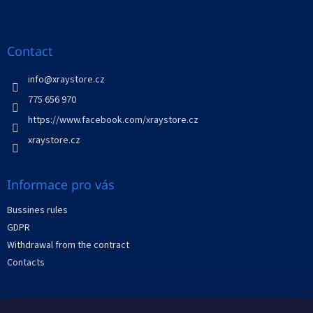
s
F
t
o
i
o
n
t
Contact
g
e
c
r
info
@
xraystore.cz
o
n
775 656 970
t
https://www.facebook.com/xraystore.cz
r
o
xraystore.cz
l
s
Informace pro vás
Bussines rules
GDPR
Withdrawal from the contract
Contacts