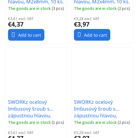
hlavou, M2x8mm, 10 ks.
hlavou, M2x4mm, 10 ks.
The goods are in stock
(
3 pcs
)
The goods are in stock
(
2 pcs
)
€3,61 excl. VAT
€3,28 excl. VAT
€4,37
€3,97
Add to cart
Add to cart
SWORKz ocelový
SWORKz ocelový
Imbusový šroub s
Imbusový šroub s
zápustnou hlavou,
zápustnou hlavou,
M2x4,6mm, 10 ks.
M2x4mm, 10 ks.
The goods are in stock
(
1 pcs
)
The goods are in stock
(
2 pcs
)
€3,61 excl. VAT
€3,28 excl. VAT