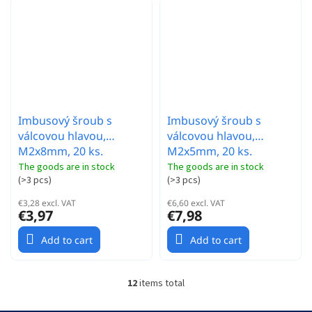
Imbusový šroub s
Imbusový šroub s
válcovou hlavou,
válcovou hlavou,
M2x8mm, 20 ks.
M2x5mm, 20 ks.
The goods are in stock
The goods are in stock
(
>3 pcs
)
(
>3 pcs
)
€3,28 excl. VAT
€6,60 excl. VAT
€3,97
€7,98
Add to cart
Add to cart
12
items total
L
i