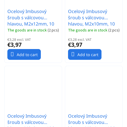
Ocelový Imbusový
Ocelový Imbusový
šroub s válcovou
šroub s válcovou
hlavou, M2x12mm, 10
hlavou, M2x10mm, 10
ks.
ks.
The goods are in stock
(
2 pcs
)
The goods are in stock
(
2 pcs
)
€3,28 excl. VAT
€3,28 excl. VAT
€3,97
€3,97
Add to cart
Add to cart
Ocelový Imbusový
Ocelový Imbusový
šroub s válcovou
šroub s válcovou