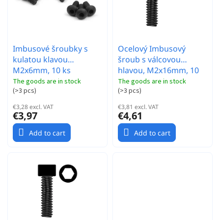
t
s
i
n
g
Imbusové šroubky s
Ocelový Imbusový
kulatou klavou
šroub s válcovou
M2x6mm, 10 ks
hlavou, M2x16mm, 10
ks.
The goods are in stock
The goods are in stock
(
>3 pcs
)
(
>3 pcs
)
€3,28 excl. VAT
€3,81 excl. VAT
€3,97
€4,61
Add to cart
Add to cart