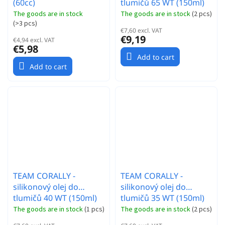
(60cc)
tlumičů 65 WT (150ml)
The goods are in stock
The goods are in stock
(
2 pcs
)
(
>3 pcs
)
€7,60 excl. VAT
€9,19
€4,94 excl. VAT
€5,98
Add to cart
Add to cart
TEAM CORALLY -
TEAM CORALLY -
silikonový olej do
silikonový olej do
tlumičů 40 WT (150ml)
tlumičů 35 WT (150ml)
The goods are in stock
(
1 pcs
)
The goods are in stock
(
2 pcs
)