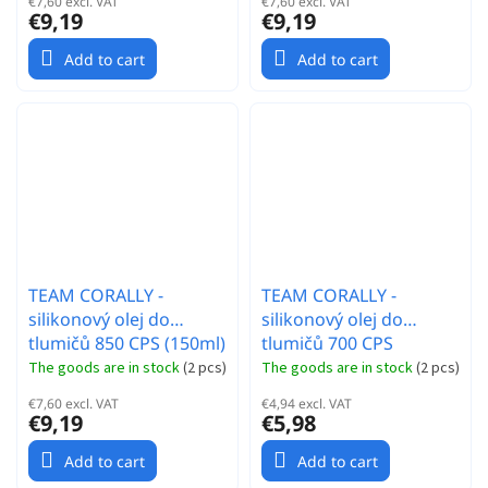
€7,60 excl. VAT
€7,60 excl. VAT
€9,19
€9,19
Add to cart
Add to cart
TEAM CORALLY -
TEAM CORALLY -
silikonový olej do
silikonový olej do
tlumičů 850 CPS (150ml)
tlumičů 700 CPS
(60ml/2oz)
The goods are in stock
(
2 pcs
)
The goods are in stock
(
2 pcs
)
€7,60 excl. VAT
€4,94 excl. VAT
€9,19
€5,98
Add to cart
Add to cart