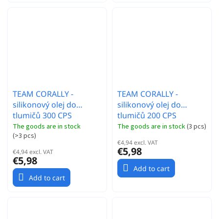
TEAM CORALLY -
TEAM CORALLY -
silikonový olej do
silikonový olej do
tlumičů 300 CPS
tlumičů 200 CPS
(60ml/2oz)
(60ml/2oz)
The goods are in stock
The goods are in stock
(
3 pcs
)
(
>3 pcs
)
€4,94 excl. VAT
€5,98
€4,94 excl. VAT
€5,98
Add to cart
Add to cart