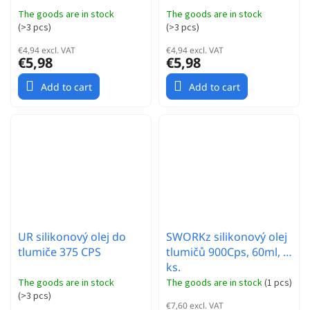
The goods are in stock
The goods are in stock
(
>3 pcs
)
(
>3 pcs
)
€4,94 excl. VAT
€4,94 excl. VAT
€5,98
€5,98
Add to cart
Add to cart
UR silikonový olej do
SWORKz silikonový olej
tlumiče 375 CPS
tlumičů 900Cps, 60ml, 1
ks.
The goods are in stock
The goods are in stock
(
1 pcs
)
(
>3 pcs
)
€7,60 excl. VAT