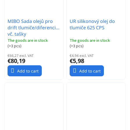
MIBO Sada olejů pro
UR silikonový olej do
drift tlumiče/diferenciál
tlumiče 625 CPS
vč. tašky
The goods are in stock
The goods are in stock
(
>3 pcs
)
(
>3 pcs
)
€66,27 excl. VAT
€4,94 excl. VAT
€80,19
€5,98
Add to cart
Add to cart