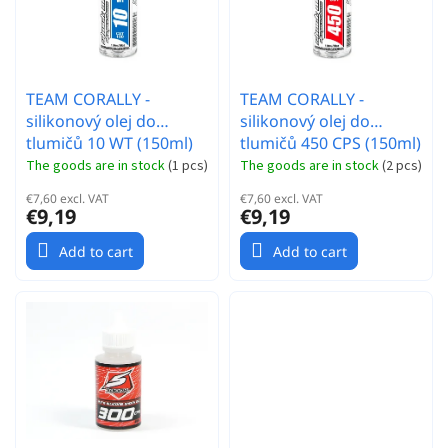
t
s
i
n
g
TEAM CORALLY -
TEAM CORALLY -
silikonový olej do
silikonový olej do
tlumičů 10 WT (150ml)
tlumičů 450 CPS (150ml)
The goods are in stock
(
1 pcs
)
The goods are in stock
(
2 pcs
)
€7,60 excl. VAT
€7,60 excl. VAT
€9,19
€9,19
Add to cart
Add to cart