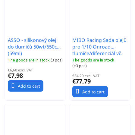
ASSO - silikonový olej
MIBO Racing Sada olejů
do tlumičů 50wt/650cSt
pro 1/10 Onroad
(59ml)
tlumiče/diferenciál vč.
tašky
The goods are in stock
(
3 pcs
)
The goods are in stock
(
>3 pcs
)
€6,60 excl. VAT
€7,98
€64,29 excl. VAT
€77,79
Add to cart
Add to cart