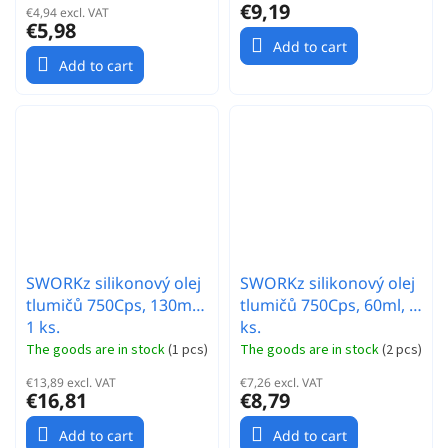
€9,19
€4,94 excl. VAT
€5,98
Add to cart
Add to cart
SWORKz silikonový olej
SWORKz silikonový olej
tlumičů 750Cps, 130ml,
tlumičů 750Cps, 60ml, 1
1 ks.
ks.
The goods are in stock
(
1 pcs
)
The goods are in stock
(
2 pcs
)
€13,89 excl. VAT
€7,26 excl. VAT
€16,81
€8,79
Add to cart
Add to cart