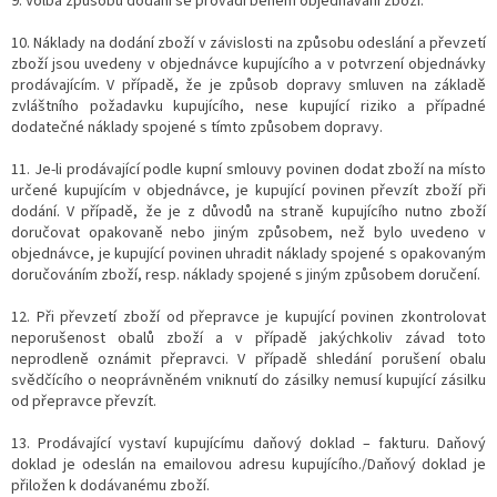
9.
Volba způsobu dodání se provádí během objednávání zboží.
10. Náklady na dodání zboží v závislosti na způsobu odeslání a převzetí
zboží jsou uvedeny v objednávce kupujícího a v potvrzení objednávky
prodávajícím. V případě, že je způsob dopravy smluven na základě
zvláštního požadavku kupujícího, nese kupující riziko a případné
dodatečné náklady spojené s tímto způsobem dopravy.
11. Je-li prodávající podle kupní smlouvy povinen dodat zboží na místo
určené kupujícím v objednávce, je kupující povinen převzít zboží při
dodání. V případě, že je z důvodů na straně kupujícího nutno zboží
doručovat opakovaně nebo jiným způsobem, než bylo uvedeno v
objednávce, je kupující povinen uhradit náklady spojené s opakovaným
doručováním zboží, resp. náklady spojené s jiným způsobem doručení.
12. Při převzetí zboží od přepravce je kupující povinen zkontrolovat
neporušenost obalů zboží a v případě jakýchkoliv závad toto
neprodleně oznámit přepravci. V případě shledání porušení obalu
svědčícího o neoprávněném vniknutí do zásilky nemusí kupující zásilku
od přepravce převzít.
13. Prodávající vystaví kupujícímu daňový doklad – fakturu. Daňový
doklad je odeslán na emailovou adresu kupujícího./Daňový doklad je
přiložen k dodávanému zboží.