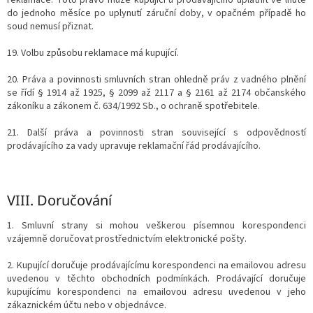
do jednoho měsíce po uplynutí záruční doby, v opačném případě ho
soud nemusí přiznat.
19. Volbu způsobu reklamace má kupující.
20. Práva a povinnosti smluvních stran ohledně práv z vadného plnění
se řídí § 1914 až 1925, § 2099 až 2117 a § 2161 až 2174 občanského
zákoníku a zákonem č. 634/1992 Sb., o ochraně spotřebitele.
21. Další práva a povinnosti stran související s odpovědností
prodávajícího za vady upravuje reklamační řád prodávajícího.
VIII.
Doručování
1. Smluvní strany si mohou veškerou písemnou korespondenci
vzájemně doručovat prostřednictvím elektronické pošty.
2. Kupující doručuje prodávajícímu korespondenci na emailovou adresu
uvedenou v těchto obchodních podmínkách. Prodávající doručuje
kupujícímu korespondenci na emailovou adresu uvedenou v jeho
zákaznickém účtu nebo v objednávce.