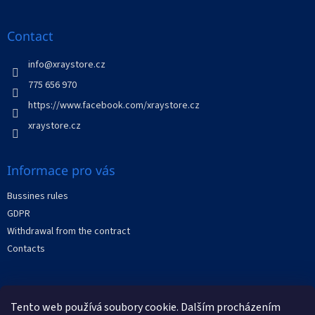
o
o
t
Contact
e
r
info
@
xraystore.cz
775 656 970
https://www.facebook.com/xraystore.cz
xraystore.cz
Informace pro vás
Bussines rules
GDPR
Withdrawal from the contract
Contacts
Facebook
Tento web používá soubory cookie. Dalším procházením