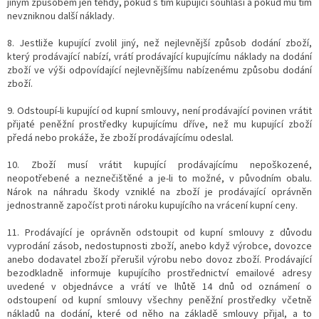
jiným způsobem jen tehdy, pokud s tím kupující souhlasí a pokud mu tím
nevzniknou další náklady.
8. Jestliže kupující zvolil jiný, než nejlevnější způsob dodání zboží,
který prodávající nabízí, vrátí prodávající kupujícímu náklady na dodání
zboží ve výši odpovídající nejlevnějšímu nabízenému způsobu dodání
zboží.
9. Odstoupí-li kupující od kupní smlouvy, není prodávající povinen vrátit
přijaté peněžní prostředky kupujícímu dříve, než mu kupující zboží
předá nebo prokáže, že zboží prodávajícímu odeslal.
10. Zboží musí vrátit kupující prodávajícímu nepoškozené,
neopotřebené a neznečištěné a je-li to možné, v původním obalu.
Nárok na náhradu škody vzniklé na zboží je prodávající oprávněn
jednostranně započíst proti nároku kupujícího na vrácení kupní ceny.
11. Prodávající je oprávněn odstoupit od kupní smlouvy z důvodu
vyprodání zásob, nedostupnosti zboží, anebo když výrobce, dovozce
anebo dodavatel zboží přerušil výrobu nebo dovoz zboží. Prodávající
bezodkladně informuje kupujícího prostřednictví emailové adresy
uvedené v objednávce a vrátí ve lhůtě 14 dnů od oznámení o
odstoupení od kupní smlouvy všechny peněžní prostředky včetně
nákladů na dodání, které od něho na základě smlouvy přijal, a to