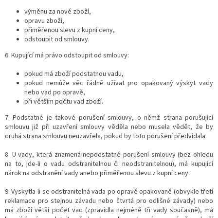
výměnu za nové zboží,
opravu zboží,
přiměřenou slevu z kupní ceny,
odstoupit od smlouvy.
6. Kupující má právo odstoupit od smlouvy:
pokud má zboží podstatnou vadu,
pokud nemůže věc řádně užívat pro opakovaný výskyt vady
nebo vad po opravě,
při větším počtu vad zboží.
7. Podstatné je takové porušení smlouvy, o němž strana porušující
smlouvu již při uzavření smlouvy věděla nebo musela vědět, že by
druhá strana smlouvu neuzavřela, pokud by toto porušení předvídala.
8. U vady, která znamená nepodstatné porušení smlouvy (bez ohledu
na to, jde-li o vadu odstranitelnou či neodstranitelnou), má kupující
nárok na odstranění vady anebo přiměřenou slevu z kupní ceny.
9. Vyskytla-li se odstranitelná vada po opravě opakovaně (obvykle třetí
reklamace pro stejnou závadu nebo čtvrtá pro odlišné závady) nebo
má zboží větší počet vad (zpravidla nejméně tři vady současně), má