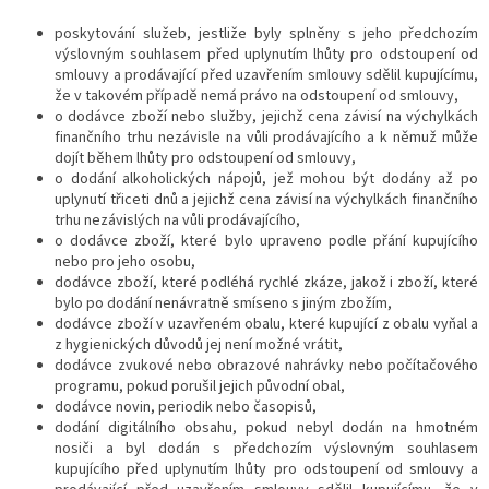
poskytování služeb, jestliže byly splněny s jeho předchozím
výslovným souhlasem před uplynutím lhůty pro odstoupení od
smlouvy a prodávající před uzavřením smlouvy sdělil kupujícímu,
že v takovém případě nemá právo na odstoupení od smlouvy,
o dodávce zboží nebo služby, jejichž cena závisí na výchylkách
finančního trhu nezávisle na vůli prodávajícího a k němuž může
dojít během lhůty pro odstoupení od smlouvy,
o dodání alkoholických nápojů, jež mohou být dodány až po
uplynutí třiceti dnů a jejichž cena závisí na výchylkách finančního
trhu nezávislých na vůli prodávajícího,
o dodávce zboží, které bylo upraveno podle přání kupujícího
nebo pro jeho osobu,
dodávce zboží, které podléhá rychlé zkáze, jakož i zboží, které
bylo po dodání nenávratně smíseno s jiným zbožím,
dodávce zboží v uzavřeném obalu, které kupující z obalu vyňal a
z hygienických důvodů jej není možné vrátit,
dodávce zvukové nebo obrazové nahrávky nebo počítačového
programu, pokud porušil jejich původní obal,
dodávce novin, periodik nebo časopisů,
dodání digitálního obsahu, pokud nebyl dodán na hmotném
nosiči a byl dodán s předchozím výslovným souhlasem
kupujícího před uplynutím lhůty pro odstoupení od smlouvy a