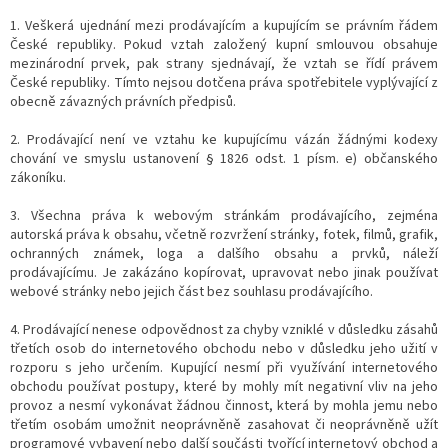
1. Veškerá ujednání mezi prodávajícím a kupujícím se právním řádem
České republiky. Pokud vztah založený kupní smlouvou obsahuje
mezinárodní prvek, pak strany sjednávají, že vztah se řídí právem
České republiky. Tímto nejsou dotčena práva spotřebitele vyplývající z
obecně závazných právních předpisů.
2. Prodávající není ve vztahu ke kupujícímu vázán žádnými kodexy
chování ve smyslu ustanovení § 1826 odst. 1 písm. e) občanského
zákoníku.
3. Všechna práva k webovým stránkám prodávajícího, zejména
autorská práva k obsahu, včetně rozvržení stránky, fotek, filmů, grafik,
ochranných známek, loga a dalšího obsahu a prvků, náleží
prodávajícímu. Je zakázáno kopírovat, upravovat nebo jinak používat
webové stránky nebo jejich část bez souhlasu prodávajícího.
4. Prodávající nenese odpovědnost za chyby vzniklé v důsledku zásahů
třetích osob do internetového obchodu nebo v důsledku jeho užití v
rozporu s jeho určením. Kupující nesmí při využívání internetového
obchodu používat postupy, které by mohly mít negativní vliv na jeho
provoz a nesmí vykonávat žádnou činnost, která by mohla jemu nebo
třetím osobám umožnit neoprávněně zasahovat či neoprávněně užít
programové vybavení nebo další součásti tvořící internetový obchod a