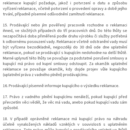
reklamace kupující požaduje, jakož i potvrzení o datu a způsobu
vyřízení reklamace, včetně potvrzení o provedení opravy a době jejího
trvání, případně písemné odůvodnění zamítnutí reklamace.
15. Prodávající nebo jím pověřený pracovník rozhodne o reklamaci
ihned, ve složitých případech do tří pracovních dnů. Do této lhůty se
nezapočítává doba přiměřená podle druhu výrobku či služby potřebná
k odbornému posouzení vady. Reklamace včetně odstranění vady musí
být vyřízena bezodkladně, nejpozději do 30 dnů ode dne uplatnění
reklamace, pokud se prodávající s kupujícím nedohodne na delší lhůtě.
Marné uplynutí této lhůty se považuje za podstatné porušení smlouvy a
kupující má právo od kupní smlouvy odstoupit. Za okamžik uplatnění
reklamace se považuje okamžik, kdy dojde projev vůle kupujícího
(uplatnění práva z vadného plnění) prodávajícímu.
16. Prodávající písemně informuje kupujícího o výsledku reklamace.
17. Právo z vadného plnění kupujícímu nenáleží, pokud kupující před
převzetím věci věděl, že věc má vadu, anebo pokud kupující vadu sám
způsobil.
18. V případě oprávněné reklamace má kupující právo na náhradu
účelně vynaložených nákladů vzniklých v souvislosti s uplatněním
reklamace. Toto právo může kupující u prodávajícího uplatnit ve lhůtě