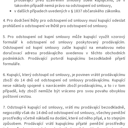
prodávající před uzavřením smlouvy sdělil kupujícímu, že v
takovém případě nemá právo na odstoupení od smlouvy,
v dalších případech uvedených v § 1837 občanského zákoníku.
4. Pro dodržení lhůty pro odstoupení od smlouvy musí kupující odeslat
prohlášení o odstoupení ve lhůtě pro odstoupení od smlouvy.
5. Pro odstoupení od kupní smlouvy může kupující využít vzorový
formulář k odstoupení od smlouvy poskytovaný prodávajícím.
Odstoupení od kupní smlouvy zašle kupující na emailovou nebo
doručovací adresu prodávajícího uvedenou v těchto obchodních
podmínkách. Prodávající potvrdí kupujícímu bezodkladně přijetí
formuláře.
6. Kupující, který odstoupil od smlouvy, je povinen vrátit prodávajícímu
zboží do 14 dnů od odstoupení od smlouvy prodávajícímu. Kupující
nese náklady spojené s navrácením zboží prodávajícímu, a to i v tom
případě, kdy zboží nemůže být vráceno pro svou povahu obvyklou
poštovní cestou.
7. Odstoupí-li kupující od smlouvy, vrátí mu prodávající bezodkladně,
nejpozději však do 14 dnů od odstoupení od smlouvy, všechny peněžní
prostředky včetně nákladů na dodání, které od něho přijal, a to stejným
způsobem. Prodávající vrátí kupujícímu přijaté peněžní prostředky