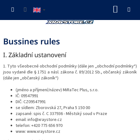
Skip
SHOP
to
content
CART
Bussines rules
I. Základní ustanovení
1. Tyto všeobecné obchodní podmínky (dále jen „obchodní podmínky“)
jsou vydané dle § 1751 a násl. zákona č. 89/2012 Sb., občanský zákoník
(dále jen „občanský zákoník“)
(jméno a příjmení/název) MiRaTec Plus, s.r.o.
IČ: 09547991
DIČ: CZ09547991
se sídlem: Zborovská 27, Praha 5 150 00
zapsané: spis č. C 337936 - Městský soud v Praze
email: info@xraystore.cz
telefon: +420 775 656 970
www: www.xraystore.cz