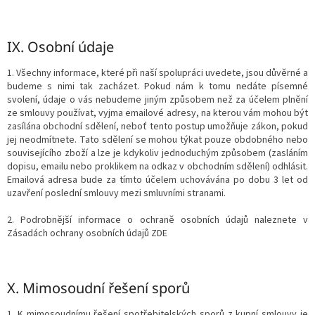
IX.
Osobní údaje
1. Všechny informace, které při naší spolupráci uvedete, jsou důvěrné a
budeme s nimi tak zacházet. Pokud nám k tomu nedáte písemné
svolení, údaje o vás nebudeme jiným způsobem než za účelem plnění
ze smlouvy používat, vyjma emailové adresy, na kterou vám mohou být
zasílána obchodní sdělení, neboť tento postup umožňuje zákon, pokud
jej neodmítnete. Tato sdělení se mohou týkat pouze obdobného nebo
souvisejícího zboží a lze je kdykoliv jednoduchým způsobem (zasláním
dopisu, emailu nebo proklikem na odkaz v obchodním sdělení) odhlásit.
Emailová adresa bude za tímto účelem uchovávána po dobu 3 let od
uzavření poslední smlouvy mezi smluvními stranami.
2. Podrobnější informace o ochraně osobních údajů naleznete v
Zásadách ochrany osobních údajů ZDE
X.
Mimosoudní řešení sporů
1. K mimosoudnímu řešení spotřebitelských sporů z kupní smlouvy je