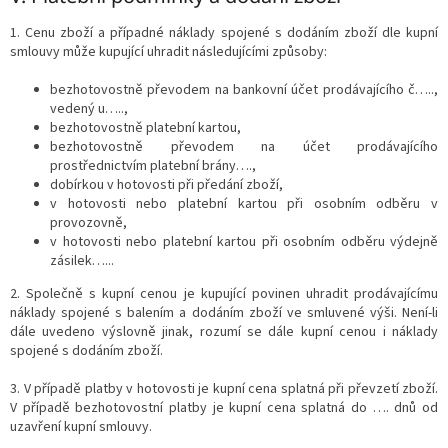
1. Cenu zboží a případné náklady spojené s dodáním zboží dle kupní
smlouvy může kupující uhradit následujícími způsoby:
bezhotovostně převodem na bankovní účet prodávajícího č…..,
vedený u…..,
bezhotovostně platební kartou,
bezhotovostně převodem na účet prodávajícího
prostřednictvím platební brány….,
dobírkou v hotovosti při předání zboží,
v hotovosti nebo platební kartou při osobním odběru v
provozovně,
v hotovosti nebo platební kartou při osobním odběru výdejně
zásilek…...
2. Společně s kupní cenou je kupující povinen uhradit prodávajícímu
náklady spojené s balením a dodáním zboží ve smluvené výši. Není-li
dále uvedeno výslovně jinak, rozumí se dále kupní cenou i náklady
spojené s dodáním zboží.
3. V případě platby v hotovosti je kupní cena splatná při převzetí zboží.
V případě bezhotovostní platby je kupní cena splatná do …. dnů od
uzavření kupní smlouvy.