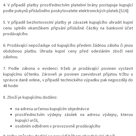
4. V případě platby prostřednictvím platební brány postupuje kupující
podle pokynů příslušného poskytovatele elektronických plateb.[S16]
5. V případě bezhotovostní platby je závazek kupujícího uhradit kupní
cenu splněn okamžikem připsání příslušné částky na bankovní účet
prodávajícího.
6. Prodávající nepožaduje od kupujícího předem žádnou zálohu či jinou
obdobnou platbu. Úhrada kupní ceny před odesláním zboží není
zálohou.
7. Podle zákona o evidenci tržeb je prodávající povinen vystavit
kupujícímu účtenku. Zároveň je povinen zaevidovat přijatou tržbu u
správce daně online, v případě technického výpadku pak nejpozději do
48 hodin
8. Zboží je kupujícímu dodáno:
na adresu určenou kupujícím objednávce
prostřednictvím výdejny zásilek na adresu výdejny, kterou
kupující určil,
osobním odběrem v provozovně prodávajícího