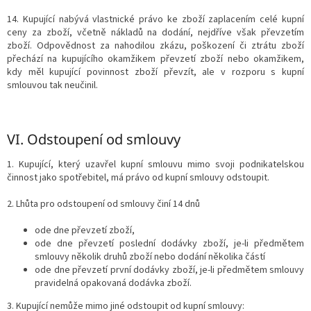
14. Kupující nabývá vlastnické právo ke zboží zaplacením celé kupní
ceny za zboží, včetně nákladů na dodání, nejdříve však převzetím
zboží. Odpovědnost za nahodilou zkázu, poškození či ztrátu zboží
přechází na kupujícího okamžikem převzetí zboží nebo okamžikem,
kdy měl kupující povinnost zboží převzít, ale v rozporu s kupní
smlouvou tak neučinil.
VI.
Odstoupení od smlouvy
1. Kupující, který uzavřel kupní smlouvu mimo svoji podnikatelskou
činnost jako spotřebitel, má právo od kupní smlouvy odstoupit.
2. Lhůta pro odstoupení od smlouvy činí 14 dnů
ode dne převzetí zboží,
ode dne převzetí poslední dodávky zboží, je-li předmětem
smlouvy několik druhů zboží nebo dodání několika částí
ode dne převzetí první dodávky zboží, je-li předmětem smlouvy
pravidelná opakovaná dodávka zboží.
3. Kupující nemůže mimo jiné odstoupit od kupní smlouvy: