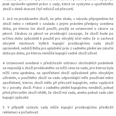
jinak oprávněn uplatnit právo z vady, která se vyskytne u spotřebního
zboží v době dvaceti čtyř měsíců od převzetí.
3. Je-li na prodávaném zboží, na jeho obalu, v návodu připojenému ke
zboží nebo v reklamě v souladu s jinými právními předpisy uvedena
doba, po kterou lze zboží použít, použijí se ustanovení o záruce za
jakost. Zárukou za jakost se prodávající zavazuje, že zboží bude po
určitou dobu způsobilé k použití pro obvyklý účel nebo že si zachová
obvyklé vlastnosti. Vytkl-li kupující prodávajícímu vadu zboží
oprávněně, neběží lhůta pro uplatnění práv z vadného plnění ani záruční
doba po dobu, po kterou nemůže kupující vadné zboží užívat.
4. Ustanovení uvedená v předchozím odstavci obchodních podmínek
se nepoužijí u zboží prodávaného za nižší cenu na vadu, pro kterou byla
nižší cena ujednána, na opotřebení zboží způsobené jeho obvyklým
užíváním, u použitého zboží na vadu odpovídající míře používání nebo
opotřebení, kterou zboží mělo při převzetí kupujícím, nebo vyplývá-li
to z povahy zboží. Právo z vadného plnění kupujícímu nenáleží, pokud
před převzetím zboží věděl, že zboží má vadu, anebo pokud vadu sám
kupující způsobil.
5. V případě výskytu vady může kupující prodávajícímu předložit
reklamaci a požadovat: