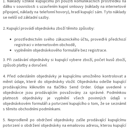
1. Náklady vzniklé kupujícímu při použití komunikačních prostředků na
dálku v souvislosti s uzavřením kupní smlouvy (náklady na internetové
připojení, náklady na telefonní hovory), hradí kupující sám. Tyto náklady
se neliší od základní sazby.
2. Kupující provádí objednávku zboží těmito způsoby:
prostřednictvím svého zákaznického účtu, provedl-li předchozí
registraci v internetovém obchodě,
vyplněním objednávkového formuláře bez registrace.
3. Při zadávání objednávky si kupující vybere zboží, počet kusů zboží,
způsob platby a doručení.
4. Před odesláním objednávky je kupujícímu umožněno kontrolovat a
měnit údaje, které do objednávky vložil. Objednávku odešle kupující
prodávajícímu kliknutím na tlačítko Send Order. Údaje uvedené v
objednávce jsou prodávajícím považovány za správné. Podmínkou
platnosti objednávky je vyplnění všech povinných údajů v
objednávkovém formuláři a potvrzení kupujícího o tom, že se seznámil
s těmito obchodními podmínkami.
5. Neprodleně po obdržení objednávky zašle prodávající kupujícímu
potvrzení o obdržení objednávky na emailovou adresu, kterou kupující