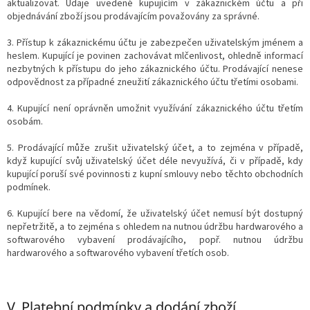
aktualizovat. Údaje uvedené kupujícím v zákaznickém účtu a při
objednávání zboží jsou prodávajícím považovány za správné.
3. Přístup k zákaznickému účtu je zabezpečen uživatelským jménem a
heslem. Kupující je povinen zachovávat mlčenlivost, ohledně informací
nezbytných k přístupu do jeho zákaznického účtu. Prodávající nenese
odpovědnost za případné zneužití zákaznického účtu třetími osobami.
4. Kupující není oprávněn umožnit využívání zákaznického účtu třetím
osobám.
5. Prodávající může zrušit uživatelský účet, a to zejména v případě,
když kupující svůj uživatelský účet déle nevyužívá, či v případě, kdy
kupující poruší své povinnosti z kupní smlouvy nebo těchto obchodních
podmínek.
6. Kupující bere na vědomí, že uživatelský účet nemusí být dostupný
nepřetržitě, a to zejména s ohledem na nutnou údržbu hardwarového a
softwarového vybavení prodávajícího, popř. nutnou údržbu
hardwarového a softwarového vybavení třetích osob.
V.
Platební podmínky a dodání zboží