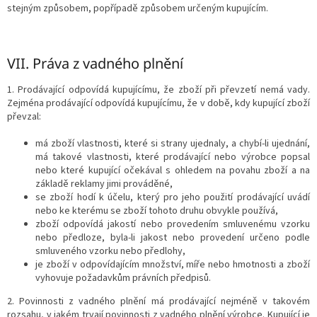
stejným způsobem, popřípadě způsobem určeným kupujícím.
VII.
Práva z vadného plnění
1. Prodávající odpovídá kupujícímu, že zboží při převzetí nemá vady.
Zejména prodávající odpovídá kupujícímu, že v době, kdy kupující zboží
převzal:
má zboží vlastnosti, které si strany ujednaly, a chybí-li ujednání,
má takové vlastnosti, které prodávající nebo výrobce popsal
nebo které kupující očekával s ohledem na povahu zboží a na
základě reklamy jimi prováděné,
se zboží hodí k účelu, který pro jeho použití prodávající uvádí
nebo ke kterému se zboží tohoto druhu obvykle používá,
zboží odpovídá jakostí nebo provedením smluvenému vzorku
nebo předloze, byla-li jakost nebo provedení určeno podle
smluveného vzorku nebo předlohy,
je zboží v odpovídajícím množství, míře nebo hmotnosti a
zboží
vyhovuje požadavkům právních předpisů.
2. Povinnosti z vadného plnění má prodávající nejméně v takovém
rozsahu, v jakém trvají povinnosti z vadného plnění výrobce. Kupující je