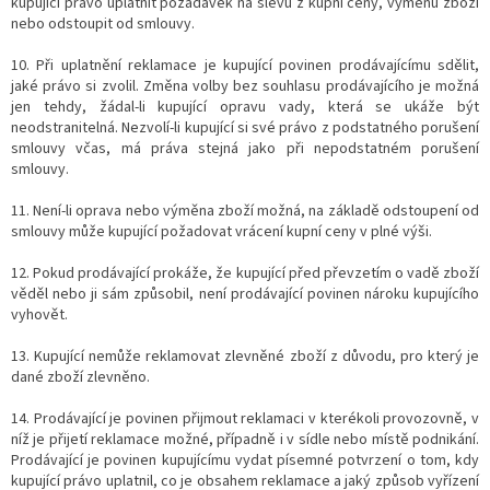
kupující právo uplatnit požadavek na slevu z kupní ceny, výměnu zboží
nebo odstoupit od smlouvy.
10. Při uplatnění reklamace je kupující povinen prodávajícímu sdělit,
jaké právo si zvolil. Změna volby bez souhlasu prodávajícího je možná
jen tehdy, žádal-li kupující opravu vady, která se ukáže být
neodstranitelná. Nezvolí-li kupující si své právo z podstatného porušení
smlouvy včas, má práva stejná jako při nepodstatném porušení
smlouvy.
11. Není-li oprava nebo výměna zboží možná, na základě odstoupení od
smlouvy může kupující požadovat vrácení kupní ceny v plné výši.
12. Pokud prodávající prokáže, že kupující před převzetím o vadě zboží
věděl nebo ji sám způsobil, není prodávající povinen nároku kupujícího
vyhovět.
13. Kupující nemůže reklamovat zlevněné zboží z důvodu, pro který je
dané zboží zlevněno.
14. Prodávající je povinen přijmout reklamaci v kterékoli provozovně, v
níž je přijetí reklamace možné, případně i v sídle nebo místě podnikání.
Prodávající je povinen kupujícímu vydat písemné potvrzení o tom, kdy
kupující právo uplatnil, co je obsahem reklamace a jaký způsob vyřízení