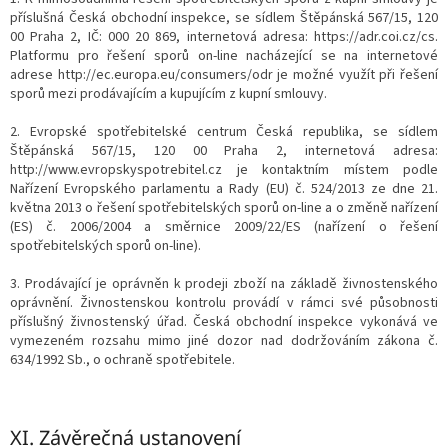
příslušná Česká obchodní inspekce, se sídlem Štěpánská 567/15, 120
00 Praha 2, IČ: 000 20 869, internetová adresa: https://adr.coi.cz/cs.
Platformu pro řešení sporů on-line nacházející se na internetové
adrese http://ec.europa.eu/consumers/odr je možné využít při řešení
sporů mezi prodávajícím a kupujícím z kupní smlouvy.
2. Evropské spotřebitelské centrum Česká republika, se sídlem
Štěpánská 567/15, 120 00 Praha 2, internetová adresa:
http://www.evropskyspotrebitel.cz je kontaktním místem podle
Nařízení Evropského parlamentu a Rady (EU) č. 524/2013 ze dne 21.
května 2013 o řešení spotřebitelských sporů on-line a o změně nařízení
(ES) č. 2006/2004 a směrnice 2009/22/ES (nařízení o řešení
spotřebitelských sporů on-line).
3. Prodávající je oprávněn k prodeji zboží na základě živnostenského
oprávnění. Živnostenskou kontrolu provádí v rámci své působnosti
příslušný živnostenský úřad. Česká obchodní inspekce vykonává ve
vymezeném rozsahu mimo jiné dozor nad dodržováním zákona č.
634/1992 Sb., o ochraně spotřebitele.
XI.
Závěrečná ustanovení