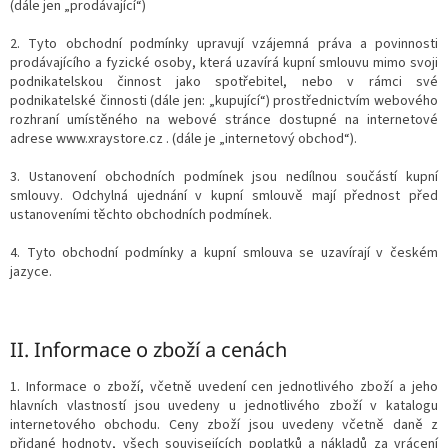
(dále jen „prodávající“)
2. Tyto obchodní podmínky upravují vzájemná práva a povinnosti
prodávajícího a fyzické osoby, která uzavírá kupní smlouvu mimo svoji
podnikatelskou činnost jako spotřebitel, nebo v rámci své
podnikatelské činnosti (dále jen: „kupující“) prostřednictvím webového
rozhraní umístěného na webové stránce dostupné na internetové
adrese www.xraystore.cz . (dále je „internetový obchod“).
3. Ustanovení obchodních podmínek jsou nedílnou součástí kupní
smlouvy. Odchylná ujednání v kupní smlouvě mají přednost před
ustanoveními těchto obchodních podmínek.
4. Tyto obchodní podmínky a kupní smlouva se uzavírají v českém
jazyce.
II.
Informace o zboží a cenách
1. Informace o zboží, včetně uvedení cen jednotlivého zboží a jeho
hlavních vlastností jsou uvedeny u jednotlivého zboží v katalogu
internetového obchodu. Ceny zboží jsou uvedeny včetně daně z
přidané hodnoty, všech souvisejících poplatků a nákladů za vrácení