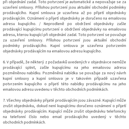
při objednání zadal. Toto potvrzení je automatické a nepovažuje se za
uzavření smlouvy. Přílohou potvrzení jsou aktuální obchodní podmínky
prodávajícího. Kupní smlouva je uzavřena až po přijetí objednávky
prodávajícím. Oznámení o přijetí objednávky je doručeno na emailovou
adresu kupujícího. / Neprodleně po obdržení objednávky zašle
prodávající kupujícímu potvrzení o obdržení objednávky na emailovou
adresu, kterou kupující při objednání zadal. Toto potvrzení se považuje
za uzavření smlouvy. Přílohou potvrzení jsou aktuální obchodní
podmínky prodávajícího. Kupní smlouva je uzavřena potvrzením
objednávky prodávajícím na emailovou adresu kupujícího.
6. V případě, že některý z požadavků uvedených v objednávce nemůže
prodávající splnit, zašle kupujícímu na jeho emailovou adresu
pozměněnou nabídku. Pozměněná nabídka se považuje za nový návrh
kupní smlouvy a kupní smlouva je v takovém případě uzavřena
potvrzením kupujícího o přijetí této nabídky prodávajícímu na jeho
emailovou adresu uvedenu v těchto obchodních podmínkách.
7. Všechny objednávky přijaté prodávajícím jsou závazné. Kupující může
zrušit objednávku, dokud není kupujícímu doručeno oznámení o přijetí
objednávky prodávajícím. Kupující může zrušit objednávku telefonicky
na telefonní číslo nebo email prodávajícího uvedený v těchto
obchodních podmínkách.