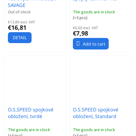
SAVAGE
Out of stock
The goods are in stock
(
>3 pcs
)
€13,89 excl. VAT
€16,81
€6,60 excl. VAT
€7,98
DETAIL
Add to cart
O.S.SPEED spojkové
O.S.SPEED spojkové
obložení, tvrdé
obložení, Standard
The goods are in stock
The goods are in stock
(
>3 pcs
)
(
>3 pcs
)