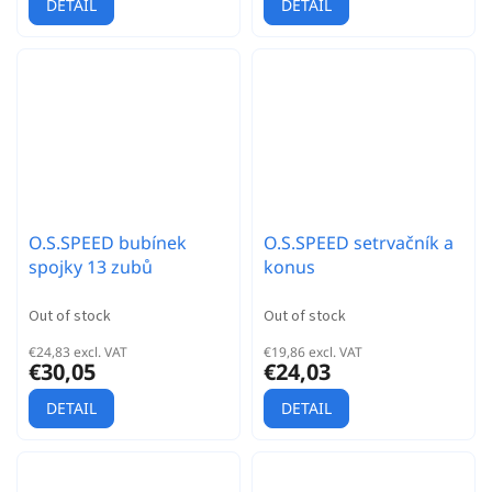
DETAIL
DETAIL
O.S.SPEED bubínek
O.S.SPEED setrvačník a
spojky 13 zubů
konus
Out of stock
Out of stock
€24,83 excl. VAT
€19,86 excl. VAT
€30,05
€24,03
DETAIL
DETAIL