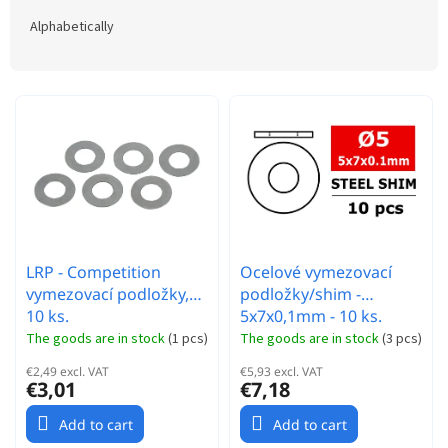
o
f
d
p
Alphabetically
u
r
c
o
t
d
s
u
o
c
r
t
t
s
i
n
g
LRP - Competition
Ocelové vymezovací
vymezovací podložky,
podložky/shim -
10 ks.
5x7x0,1mm - 10 ks.
The goods are in stock
(
1 pcs
)
The goods are in stock
(
3 pcs
)
€2,49 excl. VAT
€5,93 excl. VAT
€3,01
€7,18
Add to cart
Add to cart