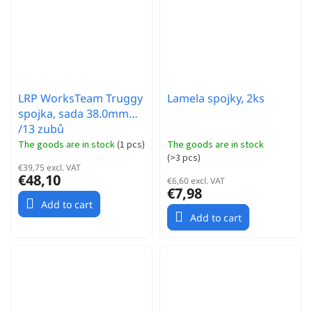
LRP WorksTeam Truggy
Lamela spojky, 2ks
spojka, sada 38.0mm
/13 zubů
The goods are in stock
(
1 pcs
)
The goods are in stock
(
>3 pcs
)
€39,75 excl. VAT
€48,10
€6,60 excl. VAT
€7,98
Add to cart
Add to cart