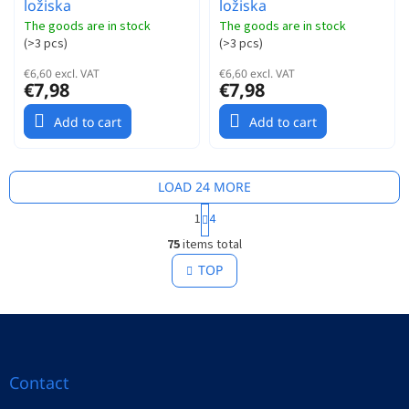
ložiska
ložiska
The goods are in stock
The goods are in stock
(
>3 pcs
)
(
>3 pcs
)
€6,60 excl. VAT
€6,60 excl. VAT
€7,98
€7,98
Add to cart
Add to cart
LOAD 24 MORE
P
1
4
a
L
g
75
items total
i
i
s
TOP
n
t
a
t
i
i
F
n
o
g
o
n
c
o
o
t
Contact
n
e