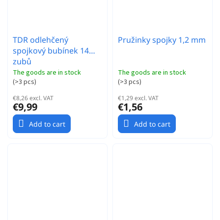
TDR odlehčený
Pružinky spojky 1,2 mm
spojkový bubínek 14
zubů
The goods are in stock
The goods are in stock
(
>3 pcs
)
(
>3 pcs
)
€8,26 excl. VAT
€1,29 excl. VAT
€9,99
€1,56
Add to cart
Add to cart