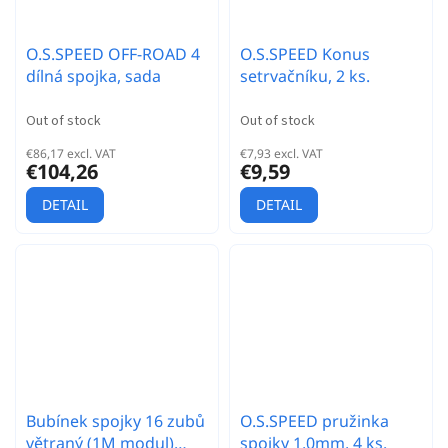
O.S.SPEED OFF-ROAD 4
O.S.SPEED Konus
dílná spojka, sada
setrvačníku, 2 ks.
Out of stock
Out of stock
€86,17 excl. VAT
€7,93 excl. VAT
€104,26
€9,59
DETAIL
DETAIL
Bubínek spojky 16 zubů
O.S.SPEED pružinka
větraný (1M modul)
spojky 1,0mm, 4 ks.