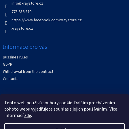
t
r
info
@
xraystore.cz
r
o
775 656 970
l
https://www.facebook.com/xraystore.cz
s
xraystore.cz
Informace pro vás
Bussines rules
GDPR
Withdrawal from the contract
Contacts
Facebook
Tento web používá soubory cookie. Dalším procházením
tohoto webu vyjadřujete souhlas s jejich používáním.. Více
informací
zde
.