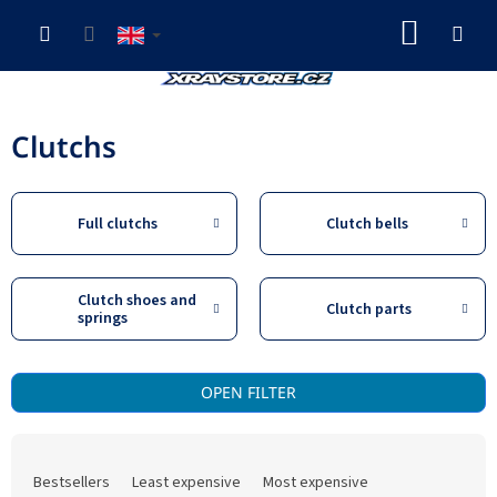
Skip
SHOP
to
content
CART
Clutchs
Full clutchs
Clutch bells
Clutch shoes and
Clutch parts
springs
L
OPEN FILTER
i
s
P
t
r
o
Bestsellers
Least expensive
Most expensive