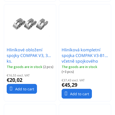
Hliníkové obložení
Hliníková kompletní
spojky COMPAK V3, 3
spojka COMPAK V3-B11
ks.
včetně spojkového
bubínku a kul. ložisek
The goods are in stock
(
2 pcs
)
The goods are in stock
(
>3 pcs
)
€16,55 excl. VAT
€20,02
€37,43 excl. VAT
€45,29
Add to cart
Add to cart