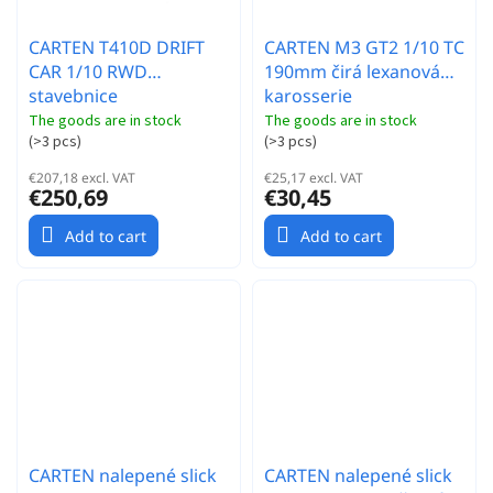
CARTEN T410D DRIFT
CARTEN M3 GT2 1/10 TC
CAR 1/10 RWD
190mm čirá lexanová
stavebnice
karosserie
The goods are in stock
The goods are in stock
(
>3 pcs
)
(
>3 pcs
)
€207,18 excl. VAT
€25,17 excl. VAT
€250,69
€30,45
Add to cart
Add to cart
CARTEN nalepené slick
CARTEN nalepené slick