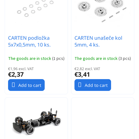
r
t
t
o
i
f
n
p
g
r
CARTEN podložka
CARTEN unašeče kol
o
5x7x0,5mm, 10 ks.
5mm, 4 ks.
d
u
c
The goods are in stock
(
1 pcs
)
The goods are in stock
(
3 pcs
)
t
€1,96 excl. VAT
€2,82 excl. VAT
s
€2,37
€3,41
Add to cart
Add to cart