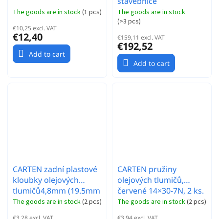
stavebnice
The goods are in stock
(
1 pcs
)
The goods are in stock
(
>3 pcs
)
€10,25 excl. VAT
€12,40
€159,11 excl. VAT
€192,52
Add to cart
Add to cart
CARTEN zadní plastové
CARTEN pružiny
kloubky olejových
olejových tlumičů,
tlumičů4,8mm (19.5mm
červené 14×30-7N, 2 ks.
dlouhé) 4 ks.
The goods are in stock
(
2 pcs
)
The goods are in stock
(
2 pcs
)
€3,28 excl. VAT
€3,94 excl. VAT