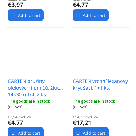
€3,97
€4,77
Add to cart
Add to cart
CARTEN pružiny
CARTEN vrchní lexanový
olejových tlumičů, žluté
kryt šasi, 1+1 ks.
14×30-6 1/4, 2 ks.
The goods are in stock
The goods are in stock
(
>3 pcs
)
(
>3 pcs
)
€3,94 excl. VAT
€14,22 excl. VAT
€4,77
€17,21
Add to cart
Add to cart