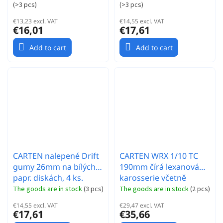
(
>3 pcs
)
(
>3 pcs
)
ks.
€13,23 excl. VAT
€14,55 excl. VAT
€16,01
€17,61
Add to cart
Add to cart
CARTEN nalepené Drift
CARTEN WRX 1/10 TC
gumy 26mm na bílých 5
190mm čírá lexanová
papr. diskách, 4 ks.
karosserie včetně
světelných parabol
The goods are in stock
(
3 pcs
)
The goods are in stock
(
2 pcs
)
€14,55 excl. VAT
€29,47 excl. VAT
€17,61
€35,66