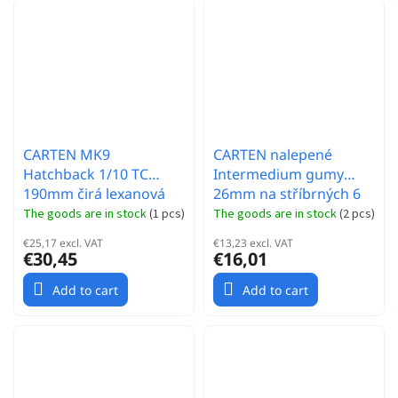
CARTEN MK9
CARTEN nalepené
Hatchback 1/10 TC
Intermedium gumy
190mm čirá lexanová
26mm na stříbrných 6
karosserie
papr. diskách, 0mm
The goods are in stock
(
1 pcs
)
The goods are in stock
(
2 pcs
)
OFFset, 4 ks.
€25,17 excl. VAT
€13,23 excl. VAT
€30,45
€16,01
Add to cart
Add to cart