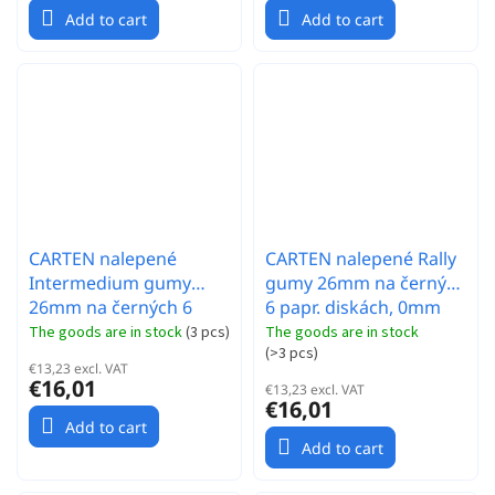
Add to cart
Add to cart
CARTEN nalepené
CARTEN nalepené Rally
Intermedium gumy
gumy 26mm na černých
26mm na černých 6
6 papr. diskách, 0mm
papr. diskách, 0mm
OFFset, 4 ks.
The goods are in stock
(
3 pcs
)
The goods are in stock
(
>3 pcs
)
OFFset, 4 ks.
€13,23 excl. VAT
€16,01
€13,23 excl. VAT
€16,01
Add to cart
Add to cart