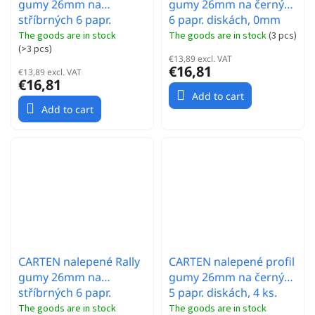
gumy 26mm na
gumy 26mm na černých
stříbrných 6 papr.
6 papr. diskách, 0mm
diskách, 0mm OFFset, 4
OFFset, 4 ks.
The goods are in stock
The goods are in stock
(
3 pcs
)
(
>3 pcs
)
ks.
€13,89 excl. VAT
€16,81
€13,89 excl. VAT
€16,81
Add to cart
Add to cart
CARTEN nalepené Rally
CARTEN nalepené profil
gumy 26mm na
gumy 26mm na černých
stříbrných 6 papr.
5 papr. diskách, 4 ks.
diskách, 0mm OFFset, 4
The goods are in stock
The goods are in stock