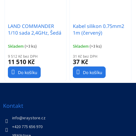
LAND COMMANDER
Kabel silikon 0.75mm2
1/10 sada 2,4GHz, Šedá
1m (červený)
Skladem
(
>3 ks
)
Skladem
(
>3 ks
)
9 512 Kč bez DPH
31 Kč bez DPH
11 510 Kč
37 Kč
Do košíku
Do košíku
Z
á
p
a
Kontakt
t
í
info
@
xraystore.cz
+420 775 656 970
XRAYstore