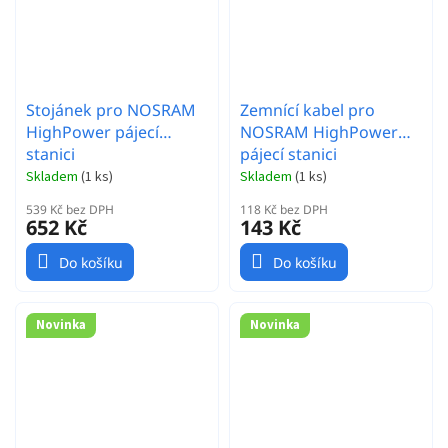
Stojánek pro NOSRAM
Zemnící kabel pro
HighPower pájecí
NOSRAM HighPower
stanici
pájecí stanici
Skladem
(
1 ks
)
Skladem
(
1 ks
)
539 Kč bez DPH
118 Kč bez DPH
652 Kč
143 Kč
Do košíku
Do košíku
Novinka
Novinka