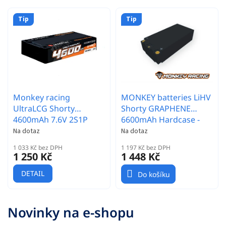
Tip
Tip
Monkey racing
MONKEY batteries LiHV
UltraLCG Shorty
Shorty GRAPHENE
4600mAh 7.6V 2S1P
6600mAh Hardcase -
140C/280 LiHV
7.6V 2S 150C/300C
Na dotaz
Na dotaz
1 033 Kč bez DPH
1 197 Kč bez DPH
1 250 Kč
1 448 Kč
DETAIL
Do košíku
Novinky na e-shopu