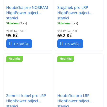
Houbička pro NOSRAM
Stojánek pro LRP
HighPower pájecí
HighPower pájecí
stanici
stanici
Skladem
(
2 ks
)
Skladem
(
1 ks
)
79 Kč bez DPH
539 Kč bez DPH
95 Kč
652 Kč
Do košíku
Do košíku
Novinka
Novinka
Zemnící kabel pro LRP
Houbička pro LRP
HighPower pájecí
HighPower pájecí
stanici
stanici