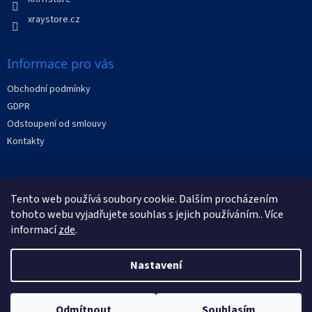
xraystore.cz
Informace pro vás
Obchodní podmínky
GDPR
Odstoupení od smlouvy
Kontakty
Facebook
Tento web používá soubory cookie. Dalším procházením
tohoto webu vyjadřujete souhlas s jejich používáním.. Více
informací
zde
.
Nastavení
Vytvořil Shoptet
Odmítnout
Souhlasím
Copyright 2026
XRAYstore
. Všechna práva vyhrazena.