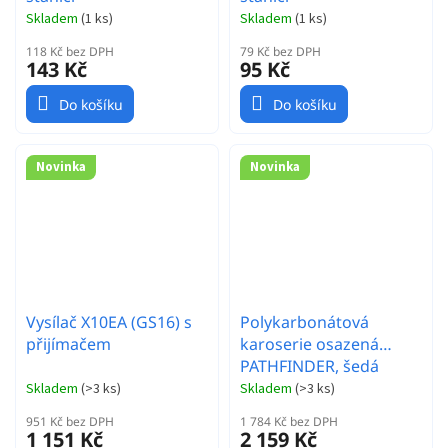
Skladem
(
1 ks
)
Skladem
(
1 ks
)
118 Kč bez DPH
79 Kč bez DPH
143 Kč
95 Kč
Do košíku
Do košíku
Novinka
Novinka
Vysílač X10EA (GS16) s
Polykarbonátová
přijímačem
karoserie osazená
PATHFINDER, šedá
Skladem
(
>3 ks
)
Skladem
(
>3 ks
)
951 Kč bez DPH
1 784 Kč bez DPH
1 151 Kč
2 159 Kč