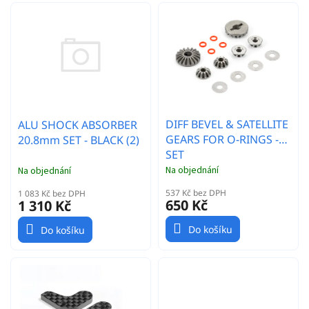
í
d
p
u
r
k
o
t
d
ů
u
k
t
DIFF BEVEL & SATELLITE
ALU SHOCK ABSORBER
ů
GEARS FOR O-RINGS -
20.8mm SET - BLACK (2)
SET
Na objednání
Na objednání
537 Kč bez DPH
1 083 Kč bez DPH
650 Kč
1 310 Kč
Do košíku
Do košíku