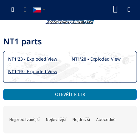
Přejít
NÁKUP
na
obsah
KOŠÍK
NT1 parts
NT1'23 -
Exploded View
NT1'20 -
Exploded View
NT1'19 -
Exploded View
V
OTEVŘÍT FILTR
ý
p
Ř
i
a
s
Nejprodávanější
Nejlevnější
Nejdražší
Abecedně
z
p
e
r
n
o