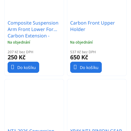
Composite Suspension
Carbon Front Upper
Arm Front Lower For
Holder
Carbon Extension -
Hard
Na objednání
Na objednání
207 Kč bez DPH
537 Kč bez DPH
250 Kč
650 Kč
Do košíku
Do košíku
NT1 2026 Conversion
XRAY NT1 PINION GEAR