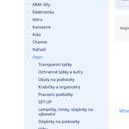
o
a
XRAY díly
d
n
Elektronika
u
e
k
Nitro
Ř
l
t
a
Karoserie
Nejp
ů
z
Kola
e
Chemie
n
Nářadí
í
Depo
p
r
Transportní tašky
o
Ochranné tašky a kufry
d
Obaly na podvozky
u
Krabičky a organizéry
k
Pracovní podložky
t
SET-UP
ů
Lampičky, misky, stojánky na
Whee
vybavení
Stojánky na podvozky
Váhy