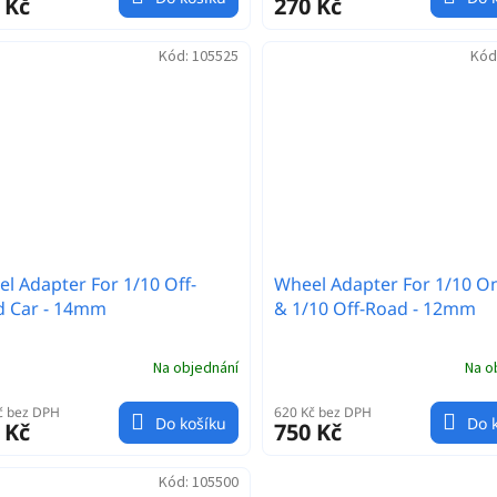
 Kč
270 Kč
Kód:
105525
Kód
l Adapter For 1/10 Off-
Wheel Adapter For 1/10 O
d Car - 14mm
& 1/10 Off-Road - 12mm
Na objednání
Na o
č bez DPH
620 Kč bez DPH
Do košíku
Do 
 Kč
750 Kč
Kód:
105500