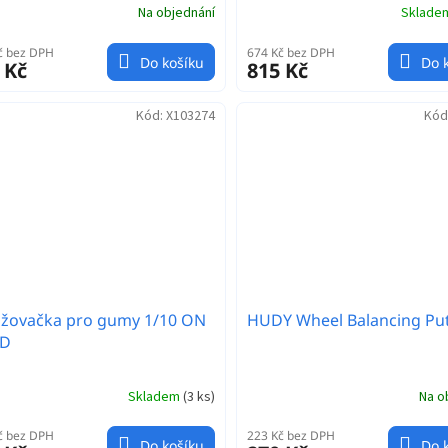
Na objednání
Sklad
č bez DPH
674 Kč bez DPH
Do košíku
Do 
 Kč
815 Kč
Kód:
X103274
Kód
ažovačka pro gumy 1/10 ON
HUDY Wheel Balancing Pu
D
Skladem
(
3 ks
)
Na o
č bez DPH
223 Kč bez DPH
Do košíku
Do 