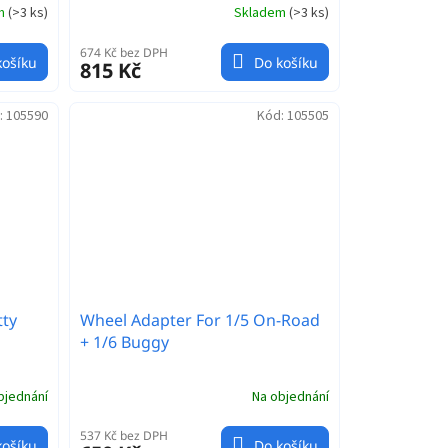
em
(
>3 ks
)
Skladem
(
>3 ks
)
674 Kč bez DPH
košíku
Do košíku
815 Kč
:
105590
Kód:
105505
tty
Wheel Adapter For 1/5 On-Road
+ 1/6 Buggy
bjednání
Na objednání
537 Kč bez DPH
košíku
Do košíku