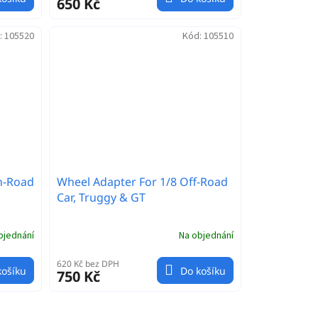
650 Kč
:
105520
Kód:
105510
n-Road
Wheel Adapter For 1/8 Off-Road
Car, Truggy & GT
bjednání
Na objednání
620 Kč bez DPH
košíku
Do košíku
750 Kč