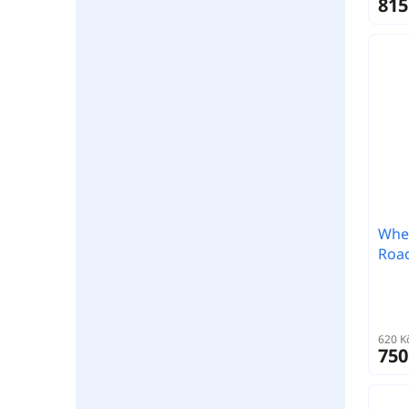
815
Whee
Roa
620 K
750