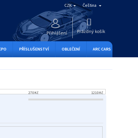
CZK
Čeština
NÁKUPNÍ
KOŠÍK
Prázdný košík
Přihlášení
EPO
PŘÍSLUŠENSTVÍ
OBLEČENÍ
ARC CARS
RC ONE
270
Kč
1210
Kč