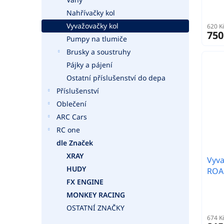
Nahřívačky kol
Vyvažovačky kol
620 K
750
Pumpy na tlumiče
Brusky a soustruhy
Pájky a pájení
Ostatní příslušenství do depa
Příslušenství
Oblečení
ARC Cars
RC one
dle Značek
XRAY
Vyv
HUDY
ROA
FX ENGINE
MONKEY RACING
OSTATNÍ ZNAČKY
674 K