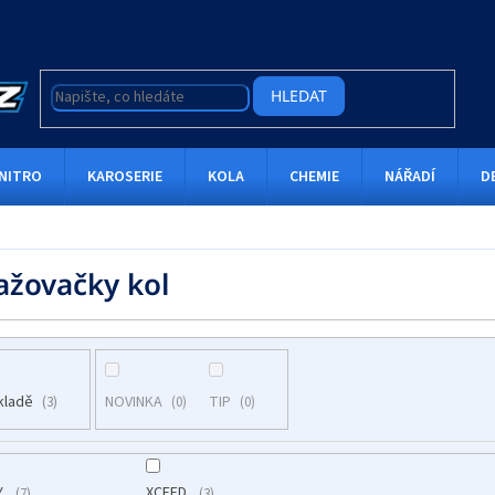
HLEDAT
NITRO
KAROSERIE
KOLA
CHEMIE
NÁŘADÍ
D
ažovačky kol
kladě
NOVINKA
TIP
3
0
0
Y
XCEED
7
3