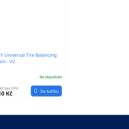
 Universal Tire Balancing
ion - V2
Na objednání
 Kč bez DPH
Do košíku
10 Kč
O
v
l
á