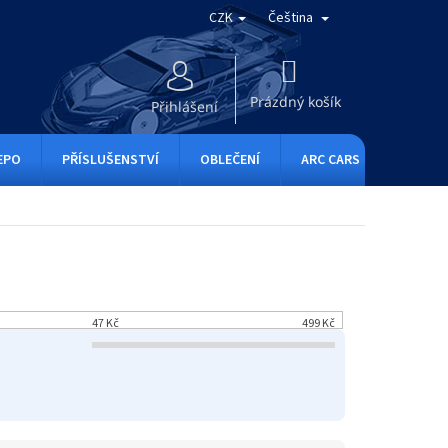
CZK
Čeština
NÁKUPNÍ
KOŠÍK
Prázdný košík
Přihlášení
EPO
PŘÍSLUŠENSTVÍ
OBLEČENÍ
ARC CARS
RC ONE
47
Kč
499
Kč