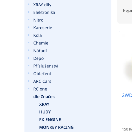
a
Ř
XRAY díly
n
a
Nejp
Elektronika
e
z
Nitro
l
e
Karoserie
n
V
í
Kola
ý
p
Chemie
p
r
i
Nářadí
o
s
Depo
d
p
Příslušenství
u
r
Oblečení
k
o
t
ARC Cars
d
ů
RC one
u
2WD 
k
dle Značek
t
XRAY
ů
HUDY
FX ENGINE
MONKEY RACING
150 K