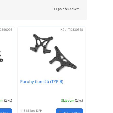
12
položek celkem
D390026
Kód:
TD330598
Parohy tlumičů (TYP B)
dem
(
2 ks
)
Skladem
(
2 ks
)
118 Kč bez DPH