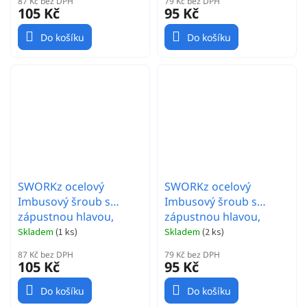
87 Kč bez DPH
79 Kč bez DPH
105 Kč
95 Kč
Do košíku
Do košíku
SWORKz ocelový
SWORKz ocelový
Imbusový šroub s
Imbusový šroub s
zápustnou hlavou,
zápustnou hlavou,
M2x4,6mm, 10 ks.
M2x4mm, 10 ks.
Skladem
(
1 ks
)
Skladem
(
2 ks
)
87 Kč bez DPH
79 Kč bez DPH
105 Kč
95 Kč
Do košíku
Do košíku