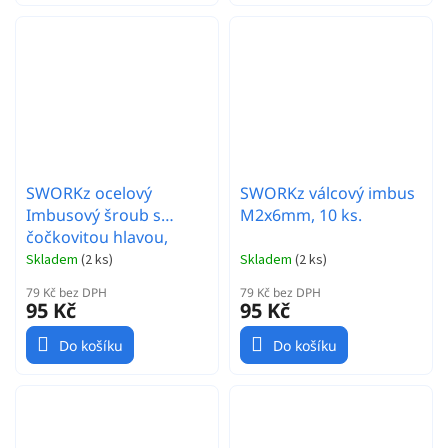
SWORKz ocelový
SWORKz válcový imbus
Imbusový šroub s
M2x6mm, 10 ks.
čočkovitou hlavou,
M2x6mm, 10 ks.
Skladem
(
2 ks
)
Skladem
(
2 ks
)
79 Kč bez DPH
79 Kč bez DPH
95 Kč
95 Kč
Do košíku
Do košíku