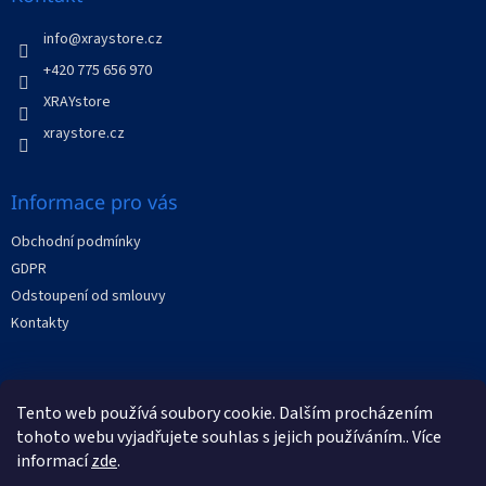
c
t
í
í
info
@
xraystore.cz
p
r
+420 775 656 970
v
XRAYstore
k
y
xraystore.cz
v
ý
p
Informace pro vás
i
s
Obchodní podmínky
u
GDPR
Odstoupení od smlouvy
Kontakty
Facebook
Tento web používá soubory cookie. Dalším procházením
tohoto webu vyjadřujete souhlas s jejich používáním.. Více
informací
zde
.