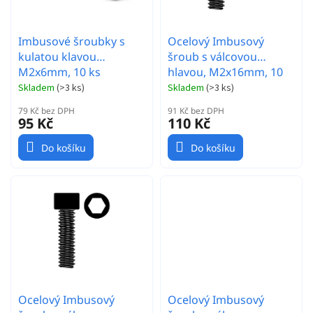
u
k
t
Imbusové šroubky s
Ocelový Imbusový
ů
kulatou klavou
šroub s válcovou
M2x6mm, 10 ks
hlavou, M2x16mm, 10
ks.
Skladem
(
>3 ks
)
Skladem
(
>3 ks
)
79 Kč bez DPH
91 Kč bez DPH
95 Kč
110 Kč
Do košíku
Do košíku
Ocelový Imbusový
Ocelový Imbusový