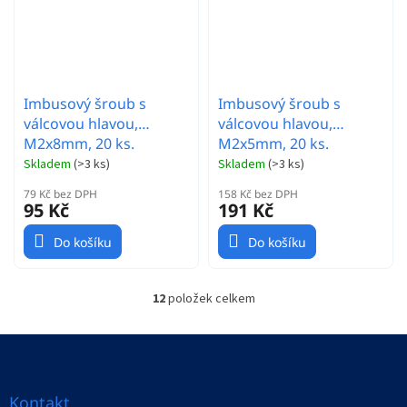
Imbusový šroub s
Imbusový šroub s
válcovou hlavou,
válcovou hlavou,
M2x8mm, 20 ks.
M2x5mm, 20 ks.
Skladem
(
>3 ks
)
Skladem
(
>3 ks
)
79 Kč bez DPH
158 Kč bez DPH
95 Kč
191 Kč
Do košíku
Do košíku
12
položek celkem
O
v
l
Z
á
á
d
p
a
a
Kontakt