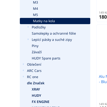
M3
M4
149 K
M5
180
Matky na kola
Podložky
Samolepky a ochranné fólie
Lepící pásky a suché zipy
Piny
Závaží
HUDY Spare parts
Oblečení
ARC Cars
Alu 
RC one
- Blu
dle Značek
XRAY
HUDY
FX ENGINE
149 K