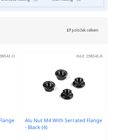
17
položek celkem
96541-O
Kód:
296541-K
Flange
Alu Nut M4 With Serrated Flange
- Black (4)