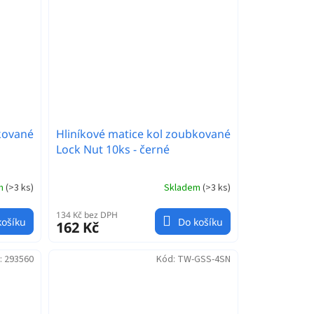
kované
Hliníkové matice kol zoubkované
Lock Nut 10ks - černé
em
(
>3 ks
)
Skladem
(
>3 ks
)
134 Kč bez DPH
košíku
Do košíku
162 Kč
:
293560
Kód:
TW-GSS-4SN