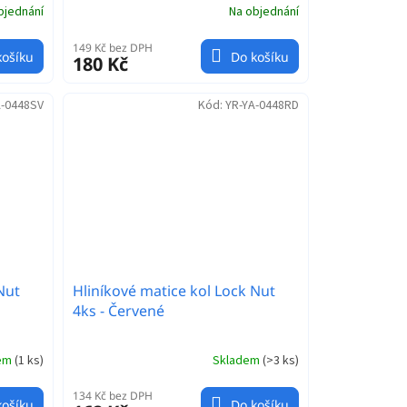
bjednání
Na objednání
149 Kč bez DPH
košíku
Do košíku
180 Kč
A-0448SV
Kód:
YR-YA-0448RD
Nut
Hliníkové matice kol Lock Nut
4ks - Červené
dem
(
1 ks
)
Skladem
(
>3 ks
)
134 Kč bez DPH
košíku
Do košíku