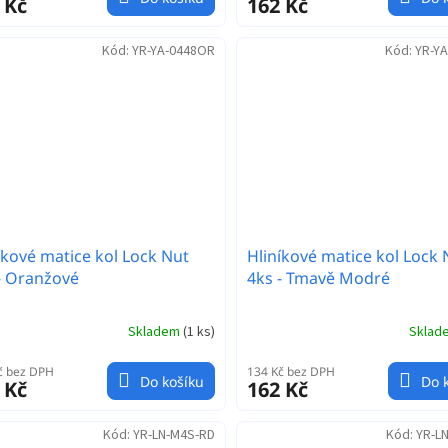
 Kč
162 Kč
Kód:
YR-YA-0448OR
Kód:
YR-Y
íkové matice kol Lock Nut
Hliníkové matice kol Lock 
- Oranžové
4ks - Tmavě Modré
Skladem
(
1 ks
)
Skla
č bez DPH
134 Kč bez DPH
Do košíku
Do 
 Kč
162 Kč
Kód:
YR-LN-M4S-RD
Kód:
YR-L