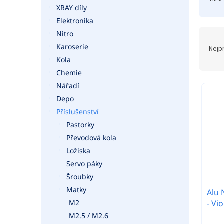
o
a
XRAY díly
d
n
Elektronika
u
e
k
Nitro
Ř
l
t
a
Karoserie
Nejp
ů
z
Kola
e
Chemie
n
Nářadí
í
Depo
p
r
Příslušenství
o
Pastorky
d
Převodová kola
u
Ložiska
k
Servo páky
t
Šroubky
ů
Matky
Alu 
- Vio
M2
M2.5 / M2.6