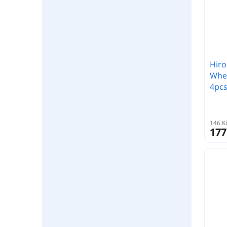
Hiro
Whee
4pcs
146 K
177