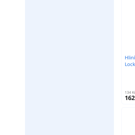
Hlin
Lock
134 K
162