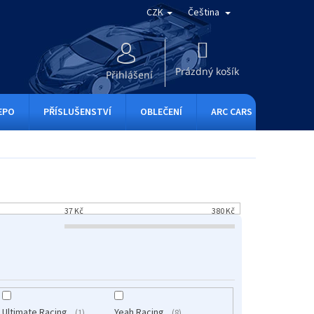
CZK
Čeština
NÁKUPNÍ
KOŠÍK
Prázdný košík
Přihlášení
EPO
PŘÍSLUŠENSTVÍ
OBLEČENÍ
ARC CARS
RC ONE
37
Kč
380
Kč
Ultimate Racing
Yeah Racing
1
8