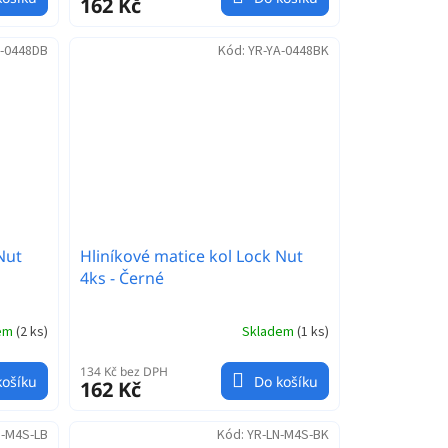
162 Kč
A-0448DB
Kód:
YR-YA-0448BK
Nut
Hliníkové matice kol Lock Nut
4ks - Černé
dem
(
2 ks
)
Skladem
(
1 ks
)
134 Kč bez DPH
košíku
Do košíku
162 Kč
N-M4S-LB
Kód:
YR-LN-M4S-BK