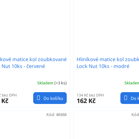
íkové matice kol zoubkované
Hliníkové matice kol zoub
 Nut 10ks - červené
Lock Nut 10ks - modré
Skladem
(
>3 ks
)
Sklad
č bez DPH
134 Kč bez DPH
Do košíku
Do 
 Kč
162 Kč
Kód:
48668
Kód