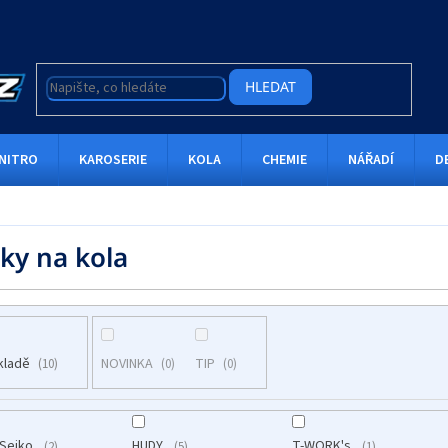
HLEDAT
NITRO
KAROSERIE
KOLA
CHEMIE
NÁŘADÍ
D
ky na kola
kladě
NOVINKA
TIP
10
0
0
 Seiko
HUDY
T-WORK's
2
5
1