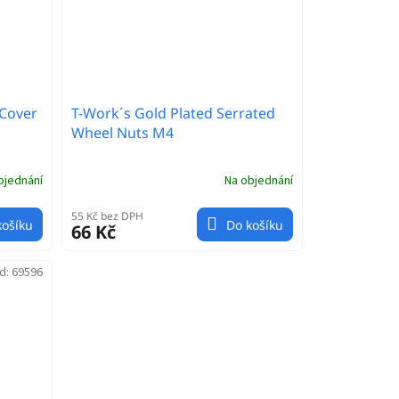
 Cover
T-Work´s Gold Plated Serrated
Wheel Nuts M4
bjednání
Na objednání
55 Kč bez DPH
košíku
Do košíku
66 Kč
d:
69596