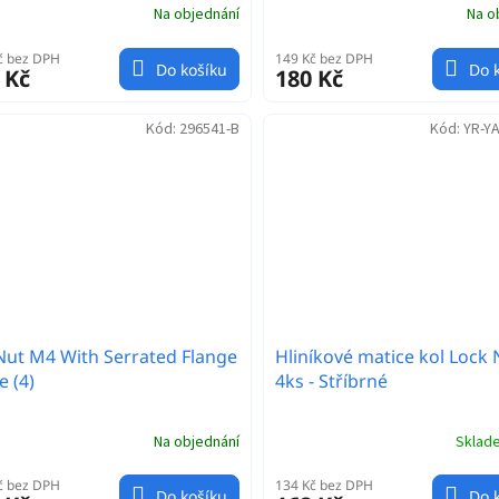
Na objednání
Na o
č bez DPH
149 Kč bez DPH
Do košíku
Do 
 Kč
180 Kč
Kód:
296541-B
Kód:
YR-Y
Nut M4 With Serrated Flange
Hliníkové matice kol Lock 
e (4)
4ks - Stříbrné
Na objednání
Skla
č bez DPH
134 Kč bez DPH
Do košíku
Do 