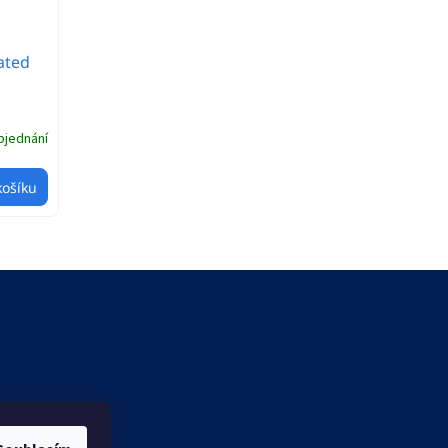
ated
bjednání
košíku