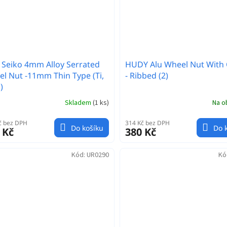
 Seiko 4mm Alloy Serrated
HUDY Alu Wheel Nut With
l Nut -11mm Thin Type (Ti,
- Ribbed (2)
)
Skladem
(
1 ks
)
Na o
č bez DPH
314 Kč bez DPH
Do košíku
Do 
 Kč
380 Kč
Kód:
UR0290
Kó