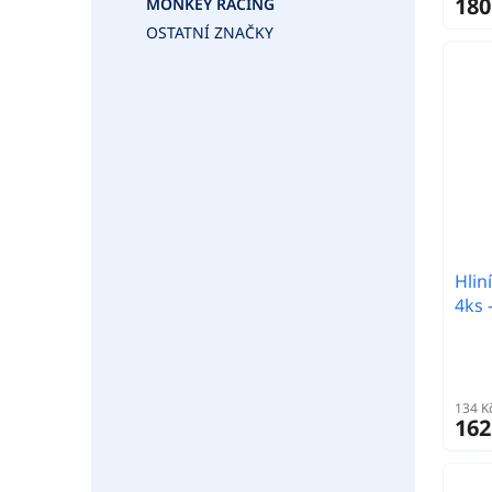
180
MONKEY RACING
OSTATNÍ ZNAČKY
Hlin
4ks 
134 K
162