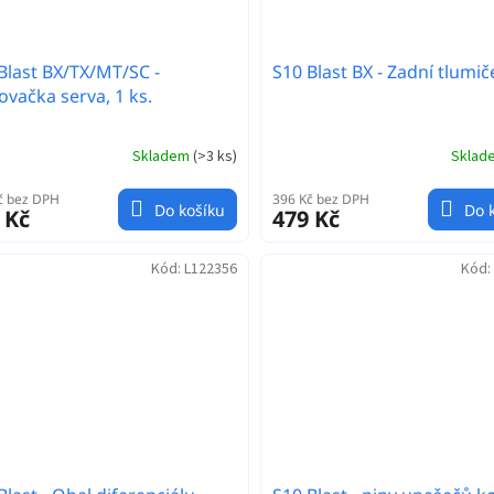
Blast BX/TX/MT/SC -
S10 Blast BX - Zadní tlumič
ovačka serva, 1 ks.
Skladem
(
>3 ks
)
Skla
č bez DPH
396 Kč bez DPH
Do košíku
Do 
 Kč
479 Kč
Kód:
L122356
Kód: