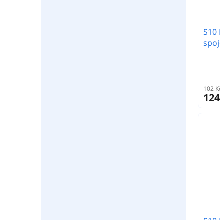
S10 
spoj
102 K
124