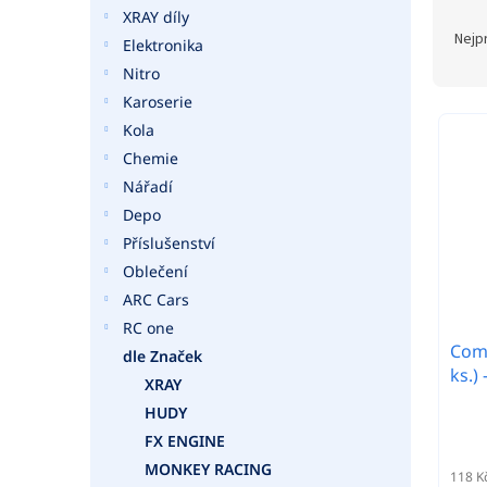
a
Ř
XRAY díly
n
a
Nejp
Elektronika
e
z
Nitro
l
e
Karoserie
n
V
í
Kola
ý
p
Chemie
p
r
i
Nářadí
o
s
Depo
d
p
Příslušenství
u
r
Oblečení
k
o
t
ARC Cars
d
ů
RC one
u
Comp
k
dle Značek
ks.)
t
XRAY
ů
HUDY
FX ENGINE
MONKEY RACING
118 K