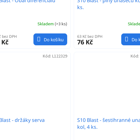
Blast - Obal diferenciálu
S10 Blast - piny unašečů ko
ks.
Skladem
(
>3 ks
)
Skla
č bez DPH
63 Kč bez DPH
Do košíku
Do 
 Kč
76 Kč
Kód:
L122329
Kód:
Blast - držáky serva
S10 Blast - šestihranné un
kol, 4 ks.