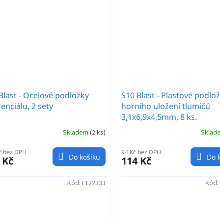
Blast - Ocelové podložky
S10 Blast - Plastové podlo
renciálu, 2 sety
horního uložení tlumičů
3,1x6,9x4,5mm, 8 ks.
Skladem
(
2 ks
)
Skla
č bez DPH
94 Kč bez DPH
Do košíku
Do 
 Kč
114 Kč
Kód:
L122333
Kód: