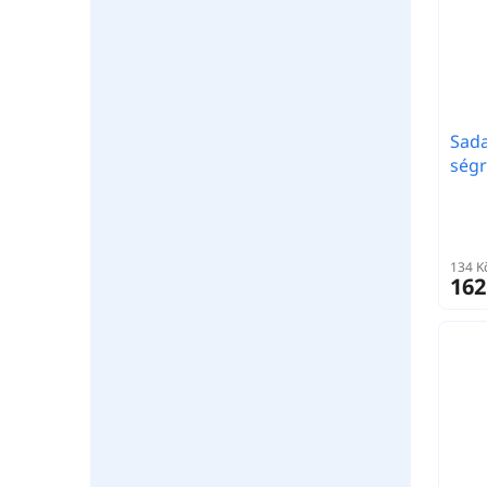
Sada
ségr
134 K
162