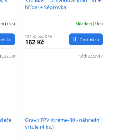
l, 4
S10 Blast - převodové kolo 13T +
hřídel + Ségrovka
dem
(
1 ks
)
Skladem
(
2 ks
)
134 Kč bez DPH
košíku
Do košíku
162 Kč
L122328
Kód:
L222917
ašeče
Gravit FPV Xtreme-80 - náhradní
vrtule (4 ks.)