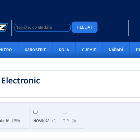
HLEDAT
NITRO
KAROSERIE
KOLA
CHEMIE
NÁŘADÍ
D
 Electronic
kladě
NOVINKA
TIP
359
3
0