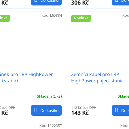
Do košíku
Do 
 Kč
306 Kč
Kód:
L65884
Kód
inka
Novinka
ánek pro LRP HighPower
Zemnící kabel pro LRP
cí stanici
HighPower pájecí stanici
Skladem
(
1 ks
)
Skla
č bez DPH
118 Kč bez DPH
Do košíku
Do 
 Kč
143 Kč
Kód:
L122357
Kód: