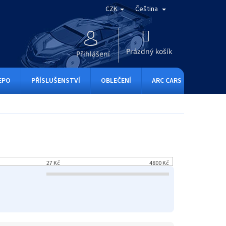
CZK
Čeština
NÁKUPNÍ
KOŠÍK
Prázdný košík
Přihlášení
EPO
PŘÍSLUŠENSTVÍ
OBLEČENÍ
ARC CARS
RC ONE
27
Kč
4800
Kč