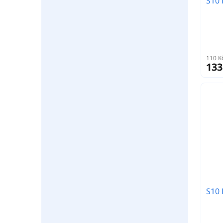
S10 
110 K
133
S10 