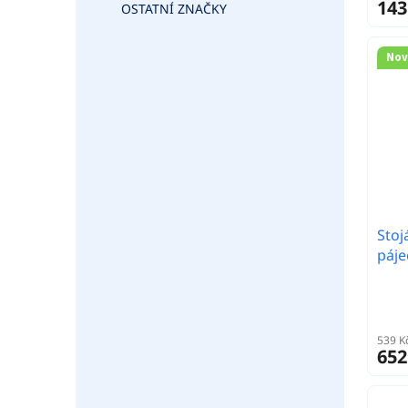
143
OSTATNÍ ZNAČKY
Nov
Stoj
páje
539 K
652