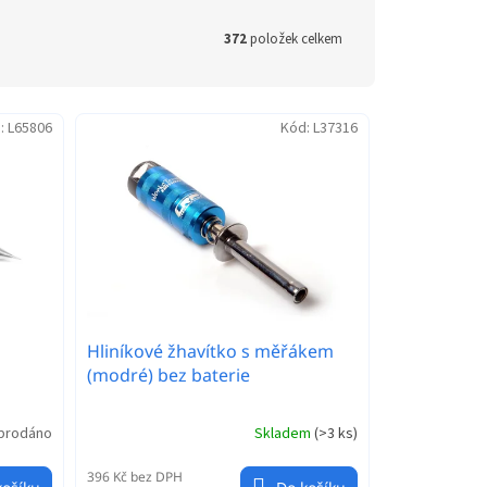
372
položek celkem
:
L65806
Kód:
L37316
Hliníkové žhavítko s měřákem
(modré) bez baterie
prodáno
Skladem
(
>3 ks
)
396 Kč bez DPH