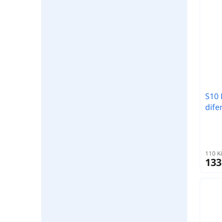
S10 
dife
110 K
133