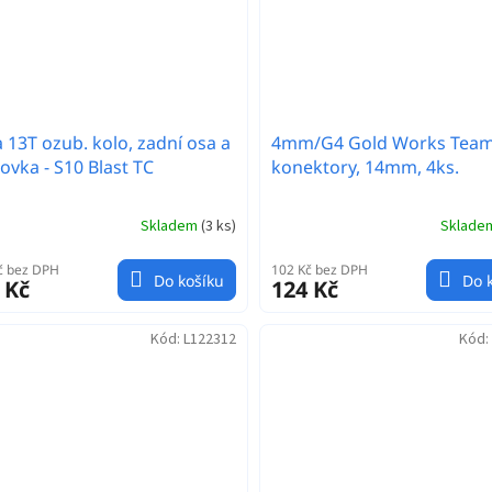
 13T ozub. kolo, zadní osa a
4mm/G4 Gold Works Team
ovka - S10 Blast TC
konektory, 14mm, 4ks.
Skladem
(
3 ks
)
Sklad
č bez DPH
102 Kč bez DPH
Do košíku
Do 
 Kč
124 Kč
Kód:
L122312
Kód: