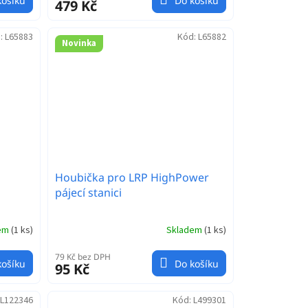
košíku
Do košíku
479 Kč
:
L65883
Kód:
L65882
Novinka
Houbička pro LRP HighPower
pájecí stanici
dem
(
1 ks
)
Skladem
(
1 ks
)
79 Kč bez DPH
košíku
Do košíku
95 Kč
L122346
Kód:
L499301