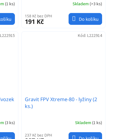
dem
(
1 ks
)
Skladem
(
>3 ks
)
158 Kč bez DPH
košíku
Do košíku
191 Kč
L222915
Kód:
L222914
dvozek
Gravit FPV Xtreme-80 - lyžiny (2
ks.)
dem
(
3 ks
)
Skladem
(
1 ks
)
237 Kč bez DPH
košíku
Do košíku