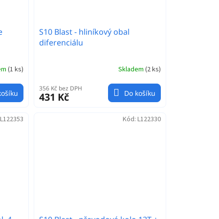
e
S10 Blast - hliníkový obal
diferenciálu
dem
(
1 ks
)
Skladem
(
2 ks
)
356 Kč bez DPH
košíku
Do košíku
431 Kč
L122353
Kód:
L122330