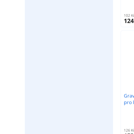
102 K
124
Grav
pro 
126 K