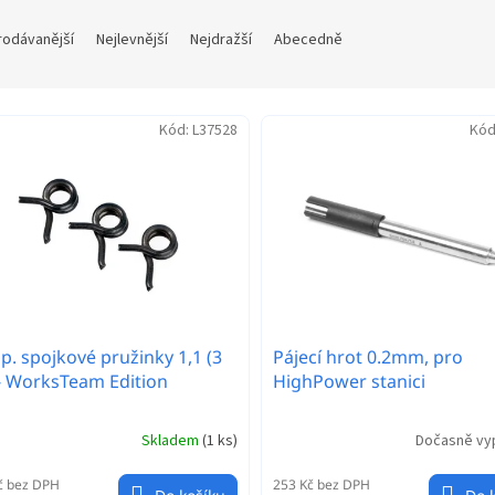
rodávanější
Nejlevnější
Nejdražší
Abecedně
Kód:
L37528
Kód
. spojkové pružinky 1,1 (3
Pájecí hrot 0.2mm, pro
 - WorksTeam Edition
HighPower stanici
Skladem
(
1 ks
)
Dočasně vy
č bez DPH
253 Kč bez DPH