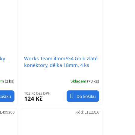
žky
Works Team 4mm/G4 Gold zlaté
konektory, délka 18mm, 4 ks
dem
(
2 ks
)
Skladem
(
>3 ks
)
102 Kč bez DPH
košíku
Do košíku
124 Kč
L499300
Kód:
L122316