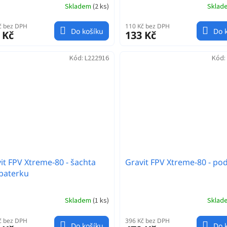
Skladem
(
2 ks
)
Skla
č bez DPH
110 Kč bez DPH
Do košíku
Do 
 Kč
133 Kč
Kód:
L222916
Kód:
it FPV Xtreme-80 - šachta
Gravit FPV Xtreme-80 - po
baterku
Skladem
(
1 ks
)
Skla
č bez DPH
396 Kč bez DPH
Do košíku
Do 