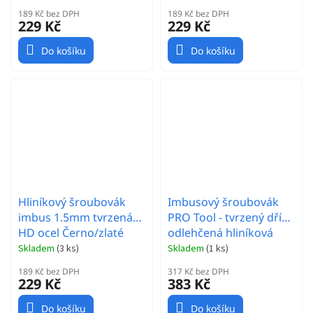
189 Kč bez DPH
189 Kč bez DPH
229 Kč
229 Kč
Do košíku
Do košíku
Hliníkový šroubovák
Imbusový šroubovák
imbus 1.5mm tvrzená
PRO Tool - tvrzený dřík -
HD ocel Černo/zlaté
odlehčená hliníková
rukojeť - Hex 2.5 mm
Skladem
(
3 ks
)
Skladem
(
1 ks
)
189 Kč bez DPH
317 Kč bez DPH
229 Kč
383 Kč
Do košíku
Do košíku