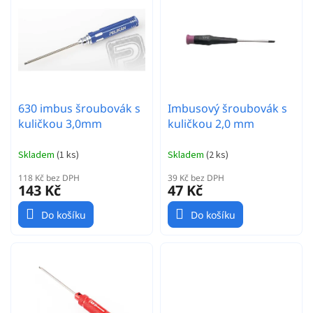
p
u
r
k
o
t
d
ů
u
k
t
630 imbus šroubovák s
Imbusový šroubovák s
ů
kuličkou 3,0mm
kuličkou 2,0 mm
Skladem
(
1 ks
)
Skladem
(
2 ks
)
118 Kč bez DPH
39 Kč bez DPH
143 Kč
47 Kč
Do košíku
Do košíku