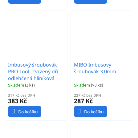
Imbusový šroubovák
MIBO Imbusový
PRO Tool - tvrzený dřík -
šroubovák 3.0mm
odlehčená hliníková
rukojeť - Hex 2.0 mm
Skladem
(
1 ks
)
Skladem
(
>3 ks
)
317 Kč bez DPH
237 Kč bez DPH
383 Kč
287 Kč
Do košíku
Do košíku