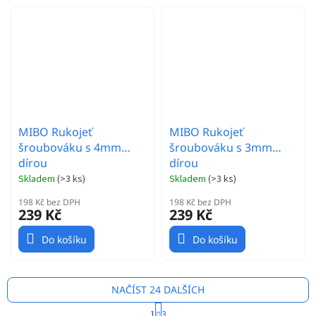
MIBO Rukojeť
MIBO Rukojeť
šroubováku s 4mm
šroubováku s 3mm
dírou
dírou
Skladem
(
>3 ks
)
Skladem
(
>3 ks
)
198 Kč bez DPH
198 Kč bez DPH
239 Kč
239 Kč
Do košíku
Do košíku
NAČÍST 24 DALŠÍCH
S
1
3