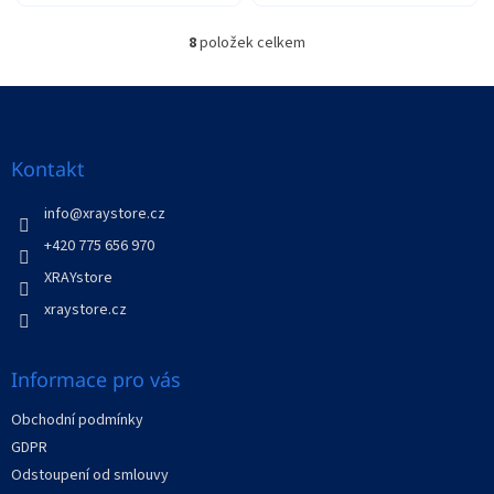
8
položek celkem
O
v
l
Z
á
á
d
p
a
a
Kontakt
c
t
í
í
info
@
xraystore.cz
p
r
+420 775 656 970
v
XRAYstore
k
y
xraystore.cz
v
ý
p
Informace pro vás
i
s
Obchodní podmínky
u
GDPR
Odstoupení od smlouvy