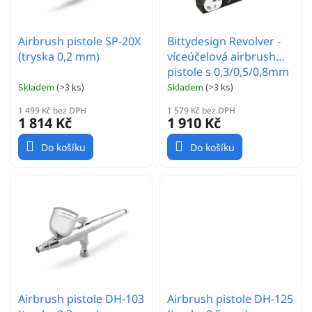
u
k
t
Airbrush pistole SP-20X
Bittydesign Revolver -
ů
(tryska 0,2 mm)
víceúčelová airbrush
pistole s 0,3/0,5/0,8mm
tryskou
Skladem
(
>3 ks
)
Skladem
(
>3 ks
)
1 499 Kč bez DPH
1 579 Kč bez DPH
1 814 Kč
1 910 Kč
Do košíku
Do košíku
Airbrush pistole DH-103
Airbrush pistole DH-125