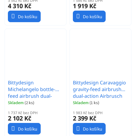
3 562 Kč bez DPH
1 586 Kč bez DPH
4 310 Kč
1 919 Kč
Do košíku
Do košíku
Bittydesign
Bittydesign Caravaggio
Michelangelo bottle-
gravity-feed airbrush
feed airbrush dual-
dual-action Airbrusch
action Airbrush pistole
pistole
Skladem
(
2 ks
)
Skladem
(
1 ks
)
1 737 Kč bez DPH
1 983 Kč bez DPH
2 102 Kč
2 399 Kč
Do košíku
Do košíku