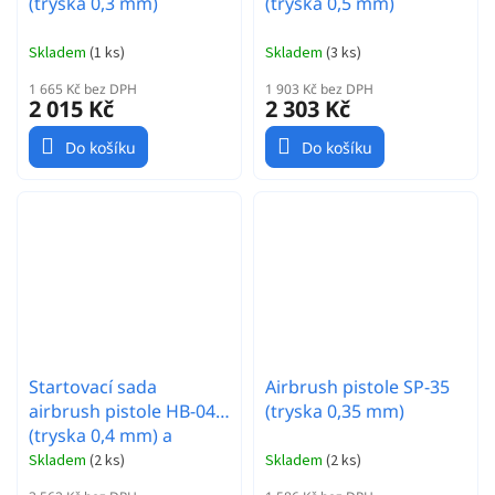
(tryska 0,3 mm)
(tryska 0,5 mm)
Skladem
(
1 ks
)
Skladem
(
3 ks
)
1 665 Kč bez DPH
1 903 Kč bez DPH
2 015 Kč
2 303 Kč
Do košíku
Do košíku
Startovací sada
Airbrush pistole SP-35
airbrush pistole HB-040
(tryska 0,35 mm)
(tryska 0,4 mm) a
kompresoru DC-25
Skladem
(
2 ks
)
Skladem
(
2 ks
)