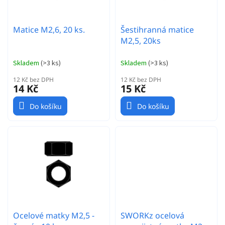
u
k
t
Matice M2,6, 20 ks.
Šestihranná matice
ů
M2,5, 20ks
Skladem
(
>3 ks
)
Skladem
(
>3 ks
)
12 Kč bez DPH
12 Kč bez DPH
14 Kč
15 Kč
Do košíku
Do košíku
Ocelové matky M2,5 -
SWORKz ocelová