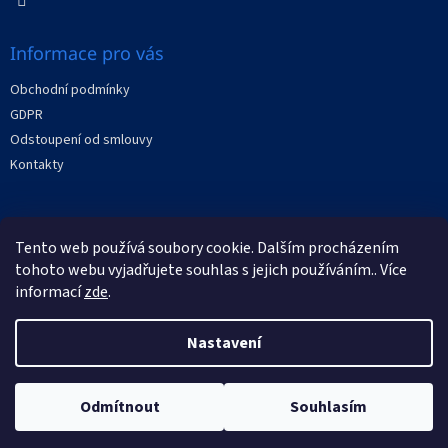
v
ý
p
Informace pro vás
i
s
Obchodní podmínky
u
GDPR
Odstoupení od smlouvy
Kontakty
Facebook
Tento web používá soubory cookie. Dalším procházením
tohoto webu vyjadřujete souhlas s jejich používáním.. Více
informací
zde
.
Nastavení
Vytvořil Shoptet
Odmítnout
Souhlasím
Copyright 2026
XRAYstore
. Všechna práva vyhrazena.