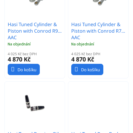
d
p
u
r
k
o
t
Hasi Tuned Cylinder &
Hasi Tuned Cylinder &
d
ů
Piston with Conrod R9
Piston with Conrod R7
u
AAC
AAC
k
t
Na objednání
Na objednání
ů
4 025 Kč bez DPH
4 025 Kč bez DPH
4 870 Kč
4 870 Kč
Do košíku
Do košíku