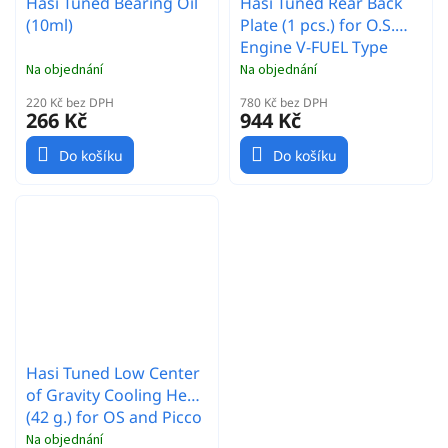
Hasi Tuned Bearing Oil
Hasi Tuned Rear Back
(10ml)
Plate (1 pcs.) for O.S.
Engine V-FUEL Type
Na objednání
Na objednání
220 Kč bez DPH
780 Kč bez DPH
266 Kč
944 Kč
Do košíku
Do košíku
Hasi Tuned Low Center
of Gravity Cooling Head
(42 g.) for OS and Picco
Engines
Na objednání