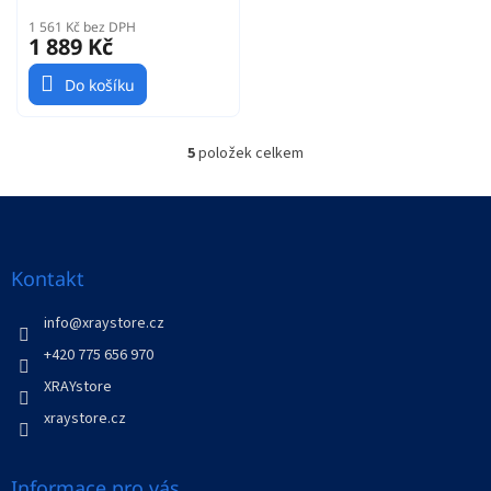
1 561 Kč bez DPH
1 889 Kč
Do košíku
5
položek celkem
O
v
l
Z
á
á
d
p
a
a
Kontakt
c
t
í
í
info
@
xraystore.cz
p
r
+420 775 656 970
v
XRAYstore
k
y
xraystore.cz
v
ý
p
Informace pro vás