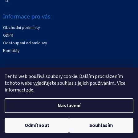
v
ý
p
Informace pro vás
i
s
Obchodní podmínky
u
GDPR
Odstoupení od smlouvy
Kontakty
Facebook
Tento web používá soubory cookie. Dalším procházením
tohoto webu vyjadřujete souhlas s jejich používáním.. Více
informací
zde
.
Nastavení
Vytvořil Shoptet
Odmítnout
Souhlasím
Copyright 2026
XRAYstore
. Všechna práva vyhrazena.