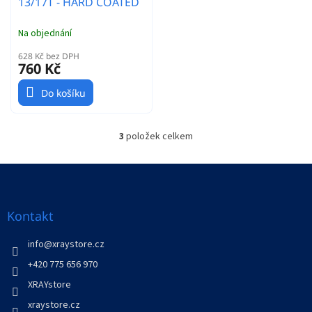
13/17T - HARD COATED
Na objednání
628 Kč bez DPH
760 Kč
Do košíku
3
položek celkem
O
v
l
Z
á
á
d
p
a
a
Kontakt
c
t
í
í
info
@
xraystore.cz
p
r
+420 775 656 970
v
XRAYstore
k
y
xraystore.cz