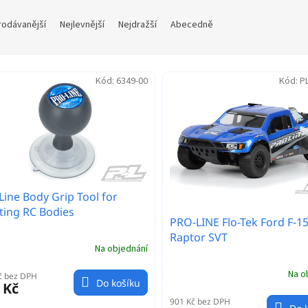
rodávanější
Nejlevnější
Nejdražší
Abecedně
Kód:
6349-00
Kód:
P
Line Body Grip Tool for
ting RC Bodies
PRO-LINE Flo-Tek Ford F-1
Raptor SVT
Na objednání
Na o
č bez DPH
Do košíku
 Kč
901 Kč bez DPH