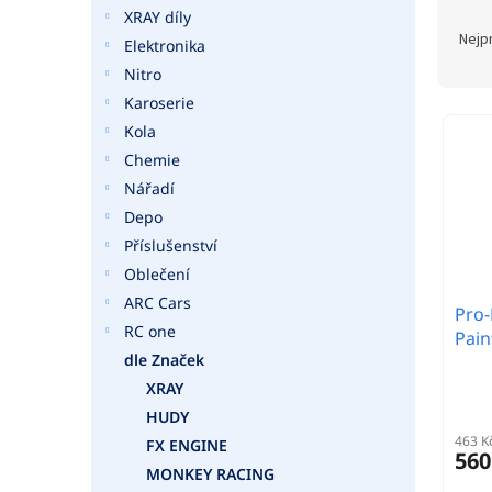
a
Ř
XRAY díly
n
a
Nejp
Elektronika
e
z
Nitro
l
e
Karoserie
n
V
í
Kola
ý
p
Chemie
p
r
i
Nářadí
o
s
Depo
d
p
Příslušenství
u
r
Oblečení
k
o
t
ARC Cars
d
Pro-
ů
RC one
u
Pain
k
dle Značek
t
XRAY
ů
HUDY
463 K
FX ENGINE
560
MONKEY RACING