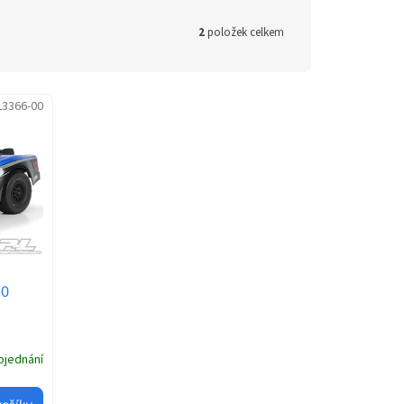
2
položek celkem
L3366-00
50
bjednání