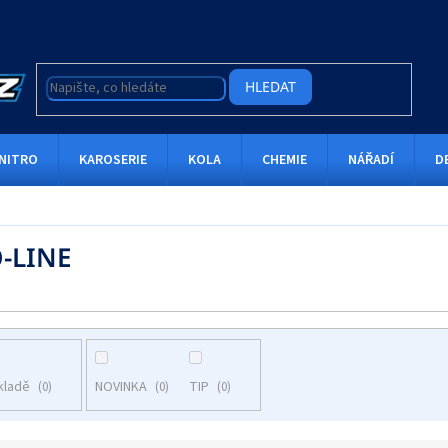
HLEDAT
NITRO
KAROSERIE
KOLA
CHEMIE
NÁŘADÍ
D
-LINE
kladě
NOVINKA
TIP
0
0
0