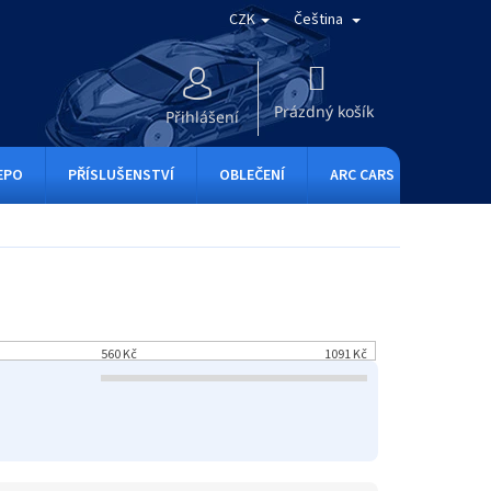
CZK
Čeština
NÁKUPNÍ
KOŠÍK
Prázdný košík
Přihlášení
EPO
PŘÍSLUŠENSTVÍ
OBLEČENÍ
ARC CARS
RC ONE
560
Kč
1091
Kč