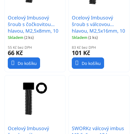
u
k
t
Ocelový Imbusový
Ocelový Imbusový
ů
šroub s čočkovitou
šroub s válcovou
hlavou, M2,5x8mm, 10
hlavou, M2,5x16mm, 10
ks.
ks.
Skladem
(
2 ks
)
Skladem
(
1 ks
)
55 Kč bez DPH
83 Kč bez DPH
66 Kč
101 Kč
Do košíku
Do košíku
Ocelový Imbusový
SWORKz válcový imbus