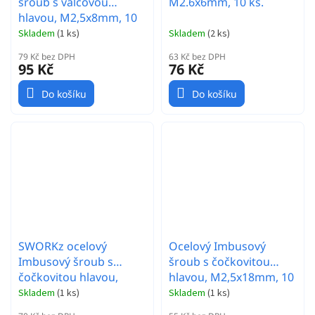
šroub s válcovou
M2.6x6mm, 10 ks.
hlavou, M2,5x8mm, 10
ks.
Skladem
(
1 ks
)
Skladem
(
2 ks
)
79 Kč bez DPH
63 Kč bez DPH
95 Kč
76 Kč
Do košíku
Do košíku
SWORKz ocelový
Ocelový Imbusový
Imbusový šroub s
šroub s čočkovitou
čočkovitou hlavou,
hlavou, M2,5x18mm, 10
M2,5x8mm, 10 ks.
ks.
Skladem
(
1 ks
)
Skladem
(
1 ks
)