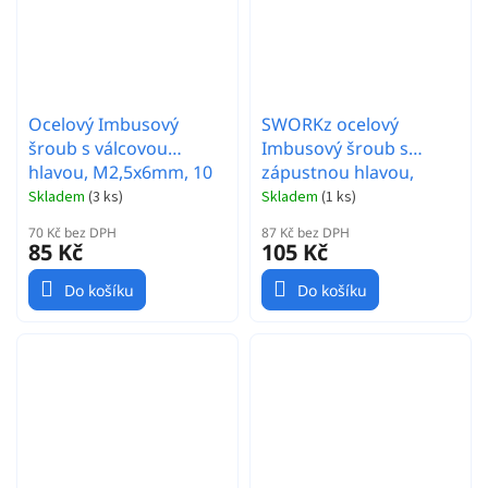
Ocelový Imbusový
SWORKz ocelový
šroub s válcovou
Imbusový šroub s
hlavou, M2,5x6mm, 10
zápustnou hlavou,
ks.
M2,6x4mm, 10 ks.
Skladem
(
3 ks
)
Skladem
(
1 ks
)
70 Kč bez DPH
87 Kč bez DPH
85 Kč
105 Kč
Do košíku
Do košíku