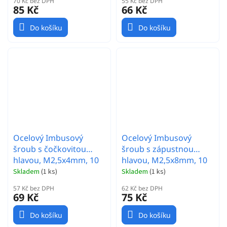
70 Kč bez DPH
55 Kč bez DPH
85 Kč
66 Kč
Do košíku
Do košíku
Ocelový Imbusový
Ocelový Imbusový
šroub s čočkovitou
šroub s zápustnou
hlavou, M2,5x4mm, 10
hlavou, M2,5x8mm, 10
ks.
ks.
Skladem
(
1 ks
)
Skladem
(
1 ks
)
57 Kč bez DPH
62 Kč bez DPH
69 Kč
75 Kč
Do košíku
Do košíku