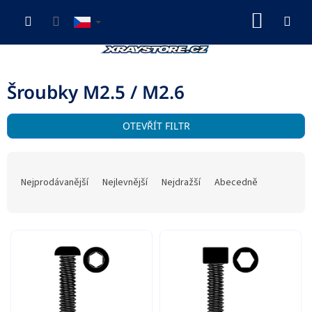
Přejít
NÁKUP
na
obsah
KOŠÍK
Šroubky M2.5 / M2.6
V
OTEVŘÍT FILTR
ý
p
Ř
i
a
s
Nejprodávanější
Nejlevnější
Nejdražší
Abecedně
z
p
e
r
n
o
í
d
p
u
r
k
o
t
d
ů