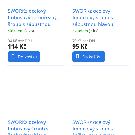
SWORKz ocelový
SWORKz ocelový
Imbusový samořezný
Imbusový šroub s
šroub s zápustnou
zápustnou hlavou,
hlavou, M2,6x6mm, 10
M2,6x10mm, 10 ks.
Skladem
(
2 ks
)
Skladem
(
2 ks
)
ks.
94 Kč bez DPH
79 Kč bez DPH
114 Kč
95 Kč
Do košíku
Do košíku
SWORKz ocelový
SWORKz ocelový
Imbusový šroub s
Imbusový šroub s