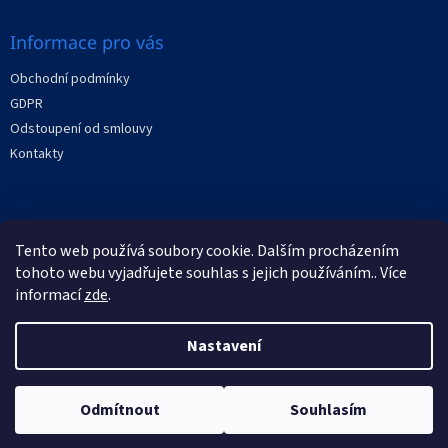
Informace pro vás
Obchodní podmínky
GDPR
Odstoupení od smlouvy
Kontakty
Facebook
Tento web používá soubory cookie. Dalším procházením
XRAYstore
tohoto webu vyjadřujete souhlas s jejich používáním.. Více
informací
zde
.
Nastavení
Vytvořil Shoptet
Odmítnout
Souhlasím
Copyright 2026
XRAYstore
. Všechna práva vyhrazena.