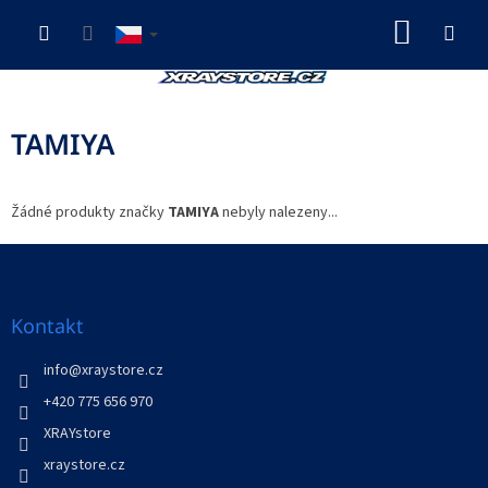
Přejít
NÁKUP
na
obsah
KOŠÍK
TAMIYA
Žádné produkty značky
TAMIYA
nebyly nalezeny...
Z
á
p
a
Kontakt
t
í
info
@
xraystore.cz
+420 775 656 970
XRAYstore
xraystore.cz