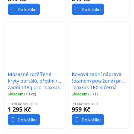
Do košíku
Do košíku
Mosazné rozšířené
Kovová zadní náprava
kryty portálů, přední /
(titanem potažená) pro
zadní 118g pro Traxxas
Traxxas TRX-4 černá
TRX-4, 2ks
Skladem
(
>3 ks
)
Skladem
(
3 ks
)
1 070 Kč bez DPH
793 Kč bez DPH
1 295 Kč
959 Kč
Do košíku
Do košíku