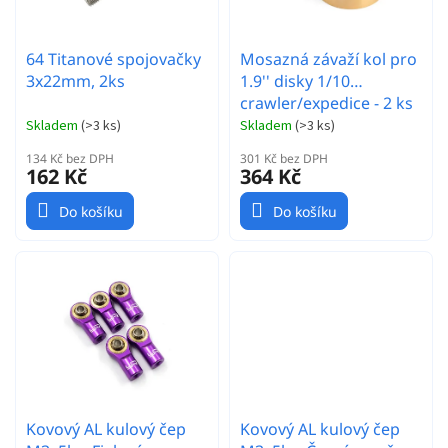
u
k
t
64 Titanové spojovačky
Mosazná závaží kol pro
ů
3x22mm, 2ks
1.9'' disky 1/10
crawler/expedice - 2 ks
Skladem
(
>3 ks
)
Skladem
(
>3 ks
)
134 Kč bez DPH
301 Kč bez DPH
162 Kč
364 Kč
Do košíku
Do košíku
Kovový AL kulový čep
Kovový AL kulový čep