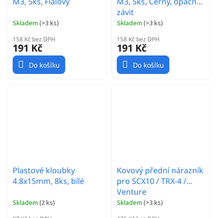
M3, 5ks, Fialový
M3, 5ks, Černý, opačný
závit
Skladem
(
>3 ks
)
Skladem
(
>3 ks
)
158 Kč bez DPH
158 Kč bez DPH
191 Kč
191 Kč
Do košíku
Do košíku
Plastové kloubky
Kovový přední nárazník
4.8x15mm, 8ks, bílé
pro SCX10 / TRX-4 /
Venture
Skladem
(
2 ks
)
Skladem
(
>3 ks
)