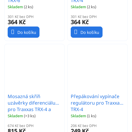
TRX-6
TRX-4
Skladem
(
2 ks
)
Skladem
(
2 ks
)
301 Kč bez DPH
301 Kč bez DPH
364 Kč
364 Kč
Do košíku
Do košíku
Mosazná skříň
Přepákování vypínače
uzávěrky diferenciálu
regulátoru pro Traxxas
pro Traxxas TRX-4 a
TRX-4
TRX-6
Skladem
(
>3 ks
)
Skladem
(
1 ks
)
674 Kč bez DPH
206 Kč bez DPH
815 Kč
249 Kč