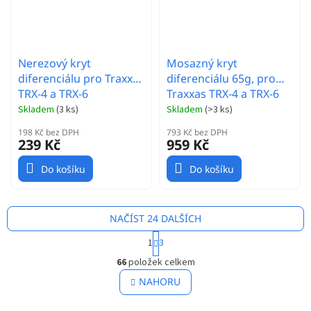
Nerezový kryt
Mosazný kryt
diferenciálu pro Traxxas
diferenciálu 65g, pro
TRX-4 a TRX-6
Traxxas TRX-4 a TRX-6
Skladem
(
3 ks
)
Skladem
(
>3 ks
)
198 Kč bez DPH
793 Kč bez DPH
239 Kč
959 Kč
Do košíku
Do košíku
NAČÍST 24 DALŠÍCH
S
1
3
t
O
r
66
položek celkem
v
á
l
NAHORU
n
á
k
o
d