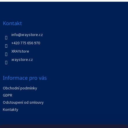
v
Z
a
á
c
á
n
í
p
í
p
a
Kontakt
r
t
v
í
info
@
xraystore.cz
k
y
+420 775 656 970
v
XRAYstore
ý
p
xraystore.cz
i
s
u
Informace pro vás
Obchodní podmínky
GDPR
Odstoupení od smlouvy
Kontakty