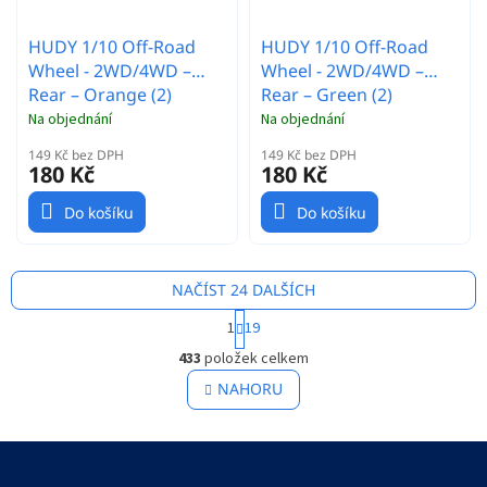
HUDY 1/10 Off-Road
HUDY 1/10 Off-Road
Wheel - 2WD/4WD –
Wheel - 2WD/4WD –
Rear – Orange (2)
Rear – Green (2)
Na objednání
Na objednání
149 Kč bez DPH
149 Kč bez DPH
180 Kč
180 Kč
Do košíku
Do košíku
NAČÍST 24 DALŠÍCH
S
1
19
t
O
r
433
položek celkem
v
á
l
NAHORU
n
á
k
o
d
v
Z
a
á
c
á
n