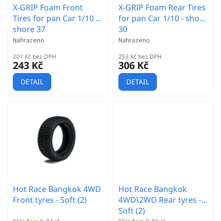
t
X-GRIP Foam Front
X-GRIP Foam Rear Tires
ů
Tires for pan Car 1/10 -
for pan Car 1/10 - shore
shore 37
30
Nahrazeno
Nahrazeno
201 Kč bez DPH
253 Kč bez DPH
243 Kč
306 Kč
DETAIL
DETAIL
Hot Race Bangkok 4WD
Hot Race Bangkok
Front tyres - Soft (2)
4WD\2WD Rear tyres -
Soft (2)