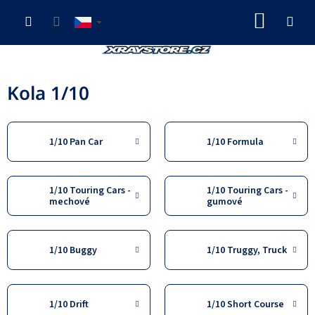
Přejít
NÁKUP
na
obsah
KOŠÍK
Kola 1/10
1/10 Pan Car
1/10 Formula
1/10 Touring Cars -
1/10 Touring Cars -
mechové
gumové
1/10 Buggy
1/10 Truggy, Truck
1/10 Drift
1/10 Short Course