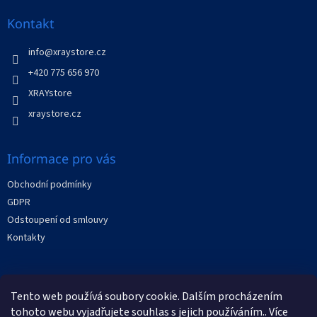
í
p
í
p
a
Kontakt
r
t
v
í
info
@
xraystore.cz
k
y
+420 775 656 970
v
XRAYstore
ý
p
xraystore.cz
i
s
u
Informace pro vás
Obchodní podmínky
GDPR
Odstoupení od smlouvy
Kontakty
Facebook
Tento web používá soubory cookie. Dalším procházením
tohoto webu vyjadřujete souhlas s jejich používáním.. Více