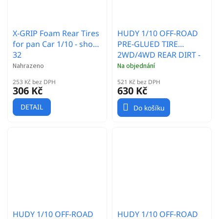
X-GRIP Foam Rear Tires
HUDY 1/10 OFF-ROAD
for pan Car 1/10 - shore
PRE-GLUED TIRE
32
2WD/4WD REAR DIRT -
303 - SOFT (2)
Nahrazeno
Na objednání
253 Kč bez DPH
521 Kč bez DPH
306 Kč
630 Kč
DETAIL
Do košíku
HUDY 1/10 OFF-ROAD
HUDY 1/10 OFF-ROAD