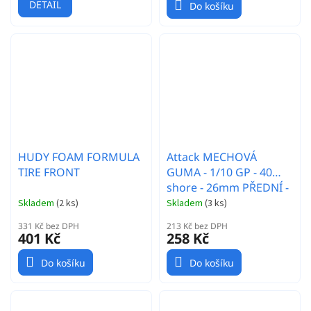
DETAIL
Do košíku
HUDY FOAM FORMULA
Attack MECHOVÁ
TIRE FRONT
GUMA - 1/10 GP - 40
shore - 26mm PŘEDNÍ -
Carbon disk - 2 ks.
Skladem
(
2 ks
)
Skladem
(
3 ks
)
331 Kč bez DPH
213 Kč bez DPH
401 Kč
258 Kč
Do košíku
Do košíku