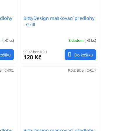
edlohy
BittyDesign maskovací předlohy
- Grill
em
(
>3 ks
)
Skladem
(
>3 ks
)
99 Kč bez DPH
košíku
Do košíku
120 Kč
STC-001
Kód:
BDSTC-017
edlohy
BittyDesign maskovací předlohy