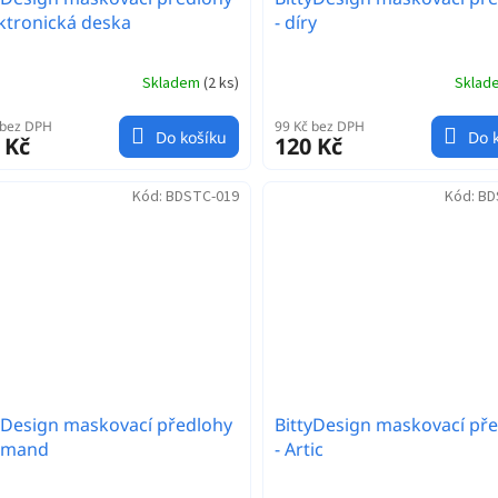
ektronická deska
- díry
Skladem
(
2 ks
)
Skla
 bez DPH
99 Kč bez DPH
Do košíku
Do 
 Kč
120 Kč
Kód:
BDSTC-019
Kód:
BD
yDesign maskovací předlohy
BittyDesign maskovací př
iamand
- Artic