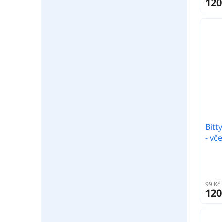
120
Bitt
- vče
99 Kč
120