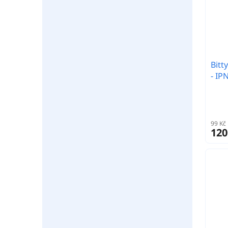
Bitt
- IP
99 Kč
120