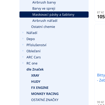
Airbrush barvy
Barvy ve spreji
87 Kč
Maskovací pásky a šablony
105
Airbrush nářadí
Ostatní chemie
Nářadí
Depo
Příslušenství
Oblečení
ARC Cars
RC one
dle Značek
Bitt
XRAY
- Ze
HUDY
FX ENGINE
MONKEY RACING
OSTATNÍ ZNAČKY
99 Kč