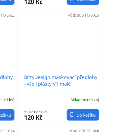
120 Kč
TC-002L
Kód:
BDSTC-002S
edlohy
BittyDesign maskovací předlohy
- včelí plásty V1 malé
em
(
>3 ks
)
Skladem
(
>3 ks
)
99 Kč bez DPH
košíku
Do košíku
120 Kč
STC-014
Kód:
BDSTC-008