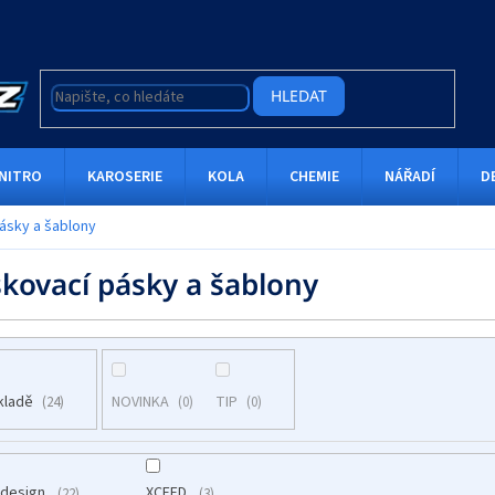
HLEDAT
NITRO
KAROSERIE
KOLA
CHEMIE
NÁŘADÍ
D
ásky a šablony
kovací pásky a šablony
kladě
NOVINKA
TIP
24
0
0
ydesign
XCEED
22
3