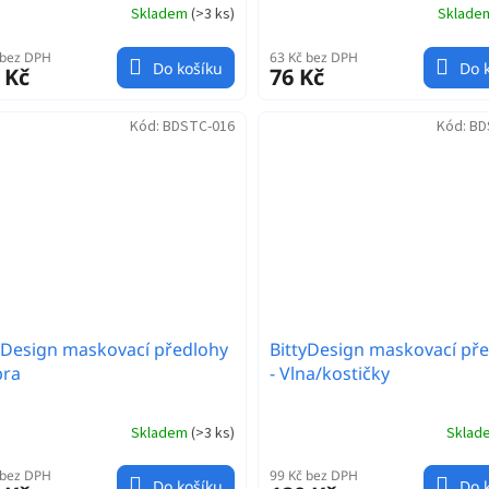
Skladem
(
>3 ks
)
Sklad
 bez DPH
63 Kč bez DPH
Do košíku
Do 
 Kč
76 Kč
Kód:
BDSTC-016
Kód:
BD
yDesign maskovací předlohy
BittyDesign maskovací př
bra
- Vlna/kostičky
Skladem
(
>3 ks
)
Skla
 bez DPH
99 Kč bez DPH
Do košíku
Do 