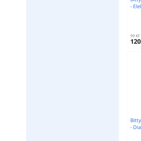
- El
99 Kč
120
Bitt
- D