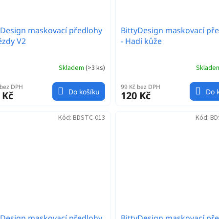
yDesign maskovací předlohy
BittyDesign maskovací př
ězdy V2
- Hadí kůže
Skladem
(
>3 ks
)
Sklad
 bez DPH
99 Kč bez DPH
Do košíku
Do 
 Kč
120 Kč
Kód:
BDSTC-013
Kód:
BD
yDesign maskovací předlohy
BittyDesign maskovací př