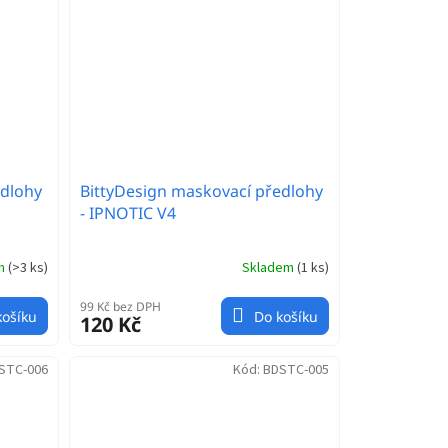
edlohy
BittyDesign maskovací předlohy
- IPNOTIC V4
em
(
>3 ks
)
Skladem
(
1 ks
)
99 Kč bez DPH
košíku
Do košíku
120 Kč
STC-006
Kód:
BDSTC-005