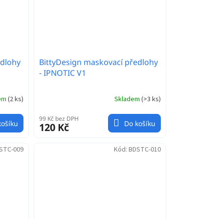
edlohy
BittyDesign maskovací předlohy
- IPNOTIC V1
dem
(
2 ks
)
Skladem
(
>3 ks
)
99 Kč bez DPH
košíku
Do košíku
120 Kč
STC-009
Kód:
BDSTC-010