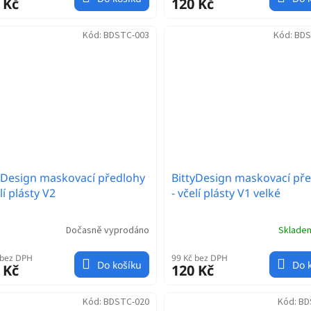
 Kč
120 Kč
Kód:
BDSTC-003
Kód:
BDS
yDesign maskovací předlohy
BittyDesign maskovací př
lí plásty V2
- včelí plásty V1 velké
Dočasně vyprodáno
Sklad
 bez DPH
99 Kč bez DPH
Do košíku
Do 
 Kč
120 Kč
Kód:
BDSTC-020
Kód:
BD