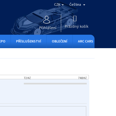
CZK
Čeština
NÁKUPNÍ
KOŠÍK
Prázdný košík
Přihlášení
EPO
PŘÍSLUŠENSTVÍ
OBLEČENÍ
ARC CARS
RC ONE
72
Kč
748
Kč