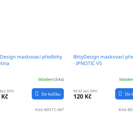
yDesign maskovací předlohy
BittyDesign maskovací př
ětina
- IPNOTIC V5
Skladem
(
3 ks
)
Sklad
 bez DPH
99 Kč bez DPH
Do košíku
Do 
 Kč
120 Kč
Kód:
BDSTC-007
Kód:
BD