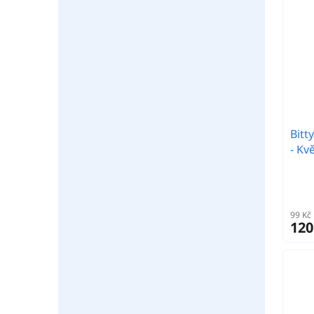
Bitt
- Kv
99 Kč
120