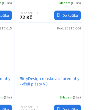
em
(
>3 ks
)
Skladem
(
>3 ks
)
60 Kč bez DPH
košíku
Do košíku
72 Kč
STC-015
Kód:
BDSTC-004
edlohy
BittyDesign maskovací předlohy
- včelí plásty V3
dem
(
3 ks
)
Skladem
(
3 ks
)
99 Kč bez DPH
košíku
Do košíku