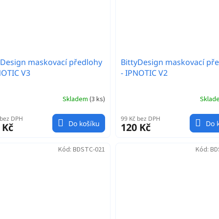
yDesign maskovací předlohy
BittyDesign maskovací př
NOTIC V3
- IPNOTIC V2
Skladem
(
3 ks
)
Skla
 bez DPH
99 Kč bez DPH
Do košíku
Do 
 Kč
120 Kč
Kód:
BDSTC-021
Kód:
BD