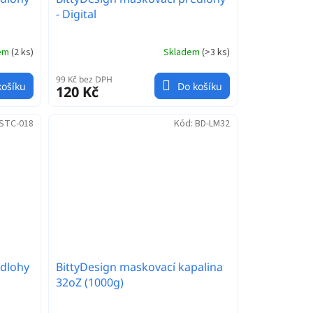
- Digital
dem
(
2 ks
)
Skladem
(
>3 ks
)
99 Kč bez DPH
košíku
Do košíku
120 Kč
STC-018
Kód:
BD-LM32
edlohy
BittyDesign maskovací kapalina
32oZ (1000g)