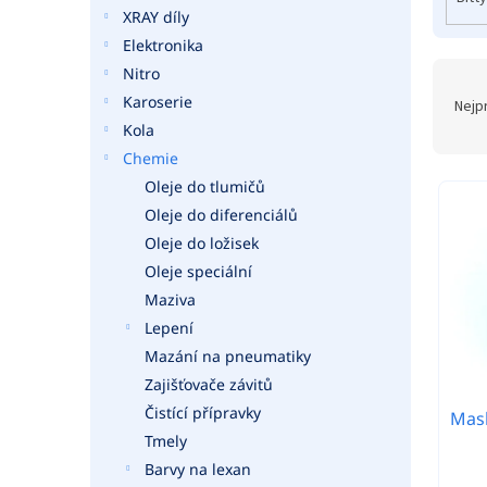
o
a
XRAY díly
d
n
Elektronika
u
e
k
Nitro
Ř
l
t
a
Karoserie
Nejp
ů
z
Kola
e
Chemie
n
Oleje do tlumičů
í
Oleje do diferenciálů
p
r
Oleje do ložisek
o
Oleje speciální
d
Maziva
u
Lepení
k
Mazání na pneumatiky
t
Zajišťovače závitů
ů
Čistící přípravky
Mas
Tmely
Barvy na lexan