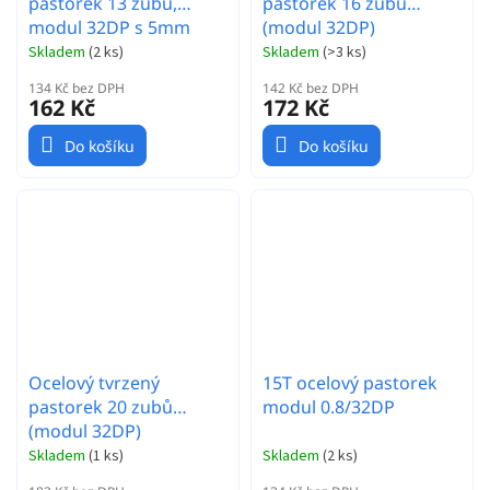
pastorek 13 zubů,
pastorek 16 zubů
modul 32DP s 5mm
(modul 32DP)
vrtáním a 3,17mm
Skladem
(
2 ks
)
Skladem
(
>3 ks
)
adaptérem
134 Kč bez DPH
142 Kč bez DPH
162 Kč
172 Kč
Do košíku
Do košíku
Ocelový tvrzený
15T ocelový pastorek
pastorek 20 zubů
modul 0.8/32DP
(modul 32DP)
Skladem
(
1 ks
)
Skladem
(
2 ks
)