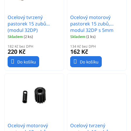
u
k
t
Ocelový tvrzený
Ocelový motorový
ů
pastorek 15 zubů
pastorek 15 zubů,
(modul 32DP)
modul 32DP s 5mm
vrtáním a 3,17mm
Skladem
(
2 ks
)
Skladem
(
1 ks
)
adaptérem
182 Kč bez DPH
134 Kč bez DPH
220 Kč
162 Kč
Do košíku
Do košíku
Ocelový motorový
Ocelový tvrzený