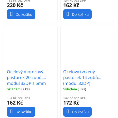
182 Kč bez DPH
134 Kč bez DPH
220 Kč
162 Kč
Do košíku
Do košíku
Ocelový motorový
Ocelový tvrzený
pastorek 20 zubů,
pastorek 14 zubů
modul 32DP s 5mm
(modul 32DP)
vrtáním a 3,17mm
Skladem
(
2 ks
)
Skladem
(
3 ks
)
adaptérem
134 Kč bez DPH
142 Kč bez DPH
162 Kč
172 Kč
Do košíku
Do košíku