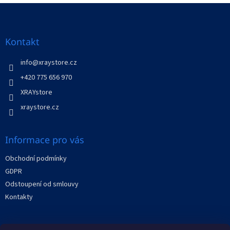
v
Z
a
á
c
á
n
í
p
í
p
a
Kontakt
r
t
v
í
info
@
xraystore.cz
k
y
+420 775 656 970
v
XRAYstore
ý
p
xraystore.cz
i
s
u
Informace pro vás
Obchodní podmínky
GDPR
Odstoupení od smlouvy
Kontakty