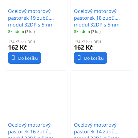
Ocelový motorový
Ocelový motorový
pastorek 19 zubů,
pastorek 18 zubů,
modul 32DP s 5mm
modul 32DP s 5mm
vrtáním a 3,17mm
vrtáním a 3,17mm
Skladem
(
2 ks
)
Skladem
(
2 ks
)
adaptérem
adaptérem
134 Kč bez DPH
134 Kč bez DPH
162 Kč
162 Kč
Do košíku
Do košíku
Ocelový motorový
Ocelový motorový
pastorek 16 zubů,
pastorek 14 zubů,