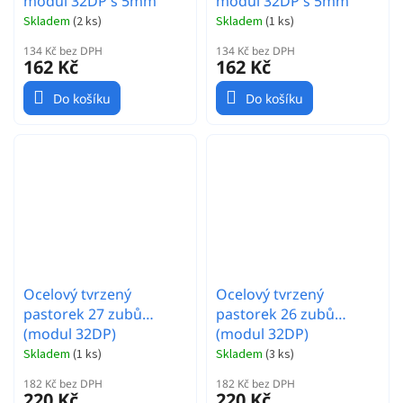
modul 32DP s 5mm
modul 32DP s 5mm
vrtáním a 3,17mm
vrtáním a 3,17mm
Skladem
(
2 ks
)
Skladem
(
1 ks
)
adaptérem
adaptérem
134 Kč bez DPH
134 Kč bez DPH
162 Kč
162 Kč
Do košíku
Do košíku
Ocelový tvrzený
Ocelový tvrzený
pastorek 27 zubů
pastorek 26 zubů
(modul 32DP)
(modul 32DP)
Skladem
(
1 ks
)
Skladem
(
3 ks
)
182 Kč bez DPH
182 Kč bez DPH
220 Kč
220 Kč