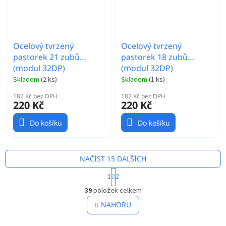
Ocelový tvrzený
Ocelový tvrzený
pastorek 21 zubů
pastorek 18 zubů
(modul 32DP)
(modul 32DP)
Skladem
(
2 ks
)
Skladem
(
1 ks
)
182 Kč bez DPH
182 Kč bez DPH
220 Kč
220 Kč
Do košíku
Do košíku
NAČÍST 15 DALŠÍCH
S
1
2
t
O
r
39
položek celkem
v
á
l
NAHORU
n
á
k
o
d