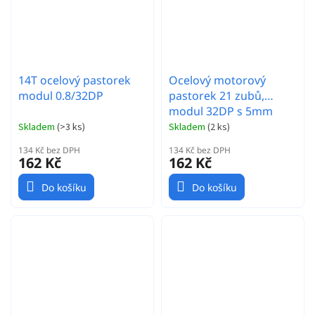
14T ocelový pastorek
Ocelový motorový
modul 0.8/32DP
pastorek 21 zubů,
modul 32DP s 5mm
vrtáním a 3,17mm
Skladem
(
>3 ks
)
Skladem
(
2 ks
)
adaptérem
134 Kč bez DPH
134 Kč bez DPH
162 Kč
162 Kč
Do košíku
Do košíku