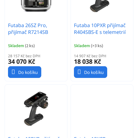
d
p
u
r
k
o
t
Futaba 26SZ Pro,
Futaba 10PXR přijímač
d
ů
přijímač R7214SB
R404SBS-E s telemetrií
u
k
t
Skladem
(
2 ks
)
Skladem
(
>3 ks
)
ů
28 157 Kč bez DPH
14 907 Kč bez DPH
34 070 Kč
18 038 Kč
Do košíku
Do košíku