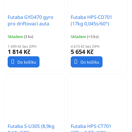
Futaba GYD470 gyro
Futaba HPS-CD701
pro driftovací auta
(17kg 0,045s/60°)
Skladem
(
3 ks
)
Skladem
(
>3 ks
)
1 499 Kč bez DPH
4 673 Kč bez DPH
1 814 Kč
5 654 Kč
Do košíku
Do košíku
Futaba S-U305 (8,9kg
Futaba HPS-CT701