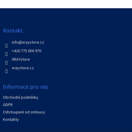
o
d
v
Z
a
á
c
á
n
í
p
í
p
a
Kontakt
r
t
v
í
info
@
xraystore.cz
k
y
+420 775 656 970
v
XRAYstore
ý
p
xraystore.cz
i
s
u
Informace pro vás
Obchodní podmínky
GDPR
Odstoupení od smlouvy
Kontakty