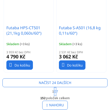
Futaba HPS-CT501
Futaba S-A501 (16,8 kg
(21,1kg 0,060s/60°)
0,11s/60°)
Skladem
(
>3 ks
)
Skladem
(
>3 ks
)
3 959 Kč bez DPH
2 531 Kč bez DPH
4 790 Kč
3 062 Kč
Do košíku
Do košíku
NAČÍST 24 DALŠÍCH
S
1
7
t
O
r
152
položek celkem
v
á
l
NAHORU
n
á
k