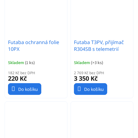
Futaba ochranná folie
Futaba T3PV, přijímač
10PX
R304SB s telemetrií
Skladem
(
1 ks
)
Skladem
(
>3 ks
)
182 Kč bez DPH
2 769 Kč bez DPH
220 Kč
3 350 Kč
Do košíku
Do košíku