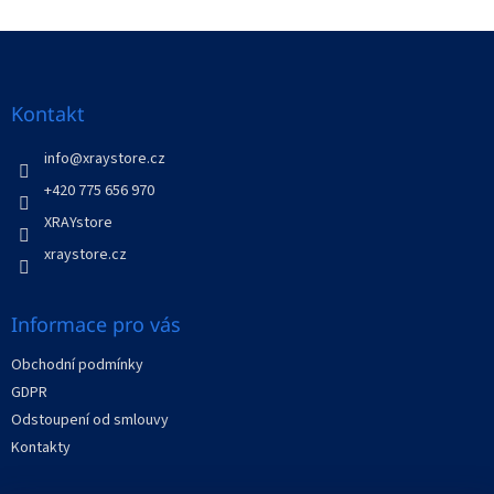
o
d
v
Z
a
á
c
á
n
í
p
í
p
a
Kontakt
r
t
v
í
info
@
xraystore.cz
k
y
+420 775 656 970
v
XRAYstore
ý
p
xraystore.cz
i
s
u
Informace pro vás
Obchodní podmínky
GDPR
Odstoupení od smlouvy
Kontakty