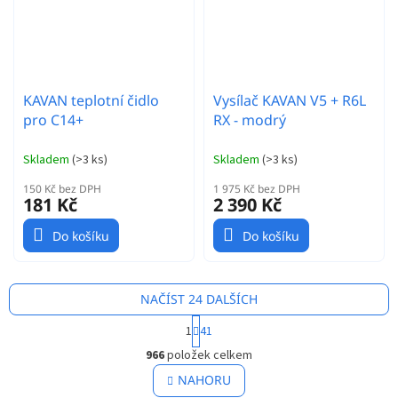
KAVAN teplotní čidlo
Vysílač KAVAN V5 + R6L
pro C14+
RX - modrý
Skladem
(
>3 ks
)
Skladem
(
>3 ks
)
150 Kč bez DPH
1 975 Kč bez DPH
181 Kč
2 390 Kč
Do košíku
Do košíku
NAČÍST 24 DALŠÍCH
S
1
41
t
O
r
966
položek celkem
v
á
l
NAHORU
n
á
k