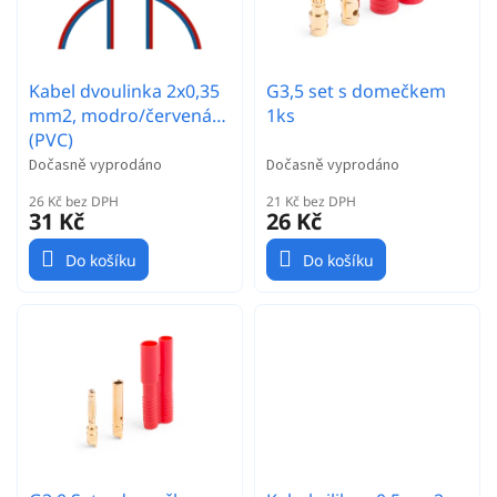
d
p
u
r
k
o
t
Kabel dvoulinka 2x0,35
G3,5 set s domečkem
d
ů
mm2, modro/červená
1ks
u
(PVC)
k
t
Dočasně vyprodáno
Dočasně vyprodáno
ů
26 Kč bez DPH
21 Kč bez DPH
31 Kč
26 Kč
Do košíku
Do košíku