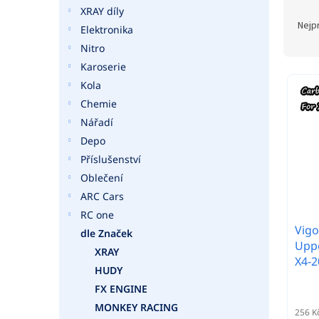
a
Ř
XRAY díly
n
a
Nejp
Elektronika
e
z
Nitro
l
e
Karoserie
n
V
í
Kola
ý
p
Chemie
p
r
i
Nářadí
o
s
Depo
d
p
Příslušenství
u
r
Oblečení
k
o
t
ARC Cars
d
ů
RC one
u
Vigo
k
dle Značek
Uppe
t
XRAY
X4-2
ů
HUDY
FX ENGINE
MONKEY RACING
256 K