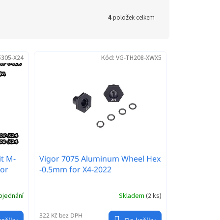
4
položek celkem
305-X24
Kód:
VG-TH208-XWX5
it M-
Vigor 7075 Aluminum Wheel Hex
for
-0.5mm for X4-2022
bjednání
Skladem
(
2 ks
)
322 Kč bez DPH