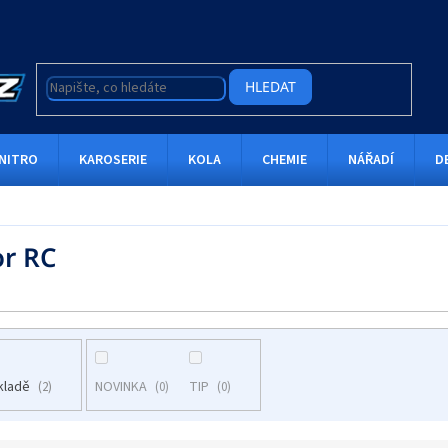
HLEDAT
NITRO
KAROSERIE
KOLA
CHEMIE
NÁŘADÍ
D
or RC
kladě
NOVINKA
TIP
2
0
0