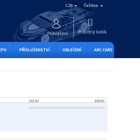
CZK
Čeština
NÁKUPNÍ
KOŠÍK
Prázdný košík
Přihlášení
EPO
PŘÍSLUŠENSTVÍ
OBLEČENÍ
ARC CARS
RC ONE
291
Kč
390
Kč