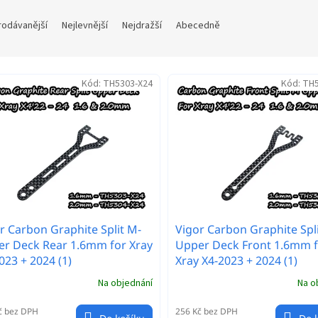
rodávanější
Nejlevnější
Nejdražší
Abecedně
Kód:
TH5303-X24
Kód:
TH5
r Carbon Graphite Split M-
Vigor Carbon Graphite Spl
r Deck Rear 1.6mm for Xray
Upper Deck Front 1.6mm 
023 + 2024 (1)
Xray X4-2023 + 2024 (1)
Na objednání
Na o
č bez DPH
256 Kč bez DPH