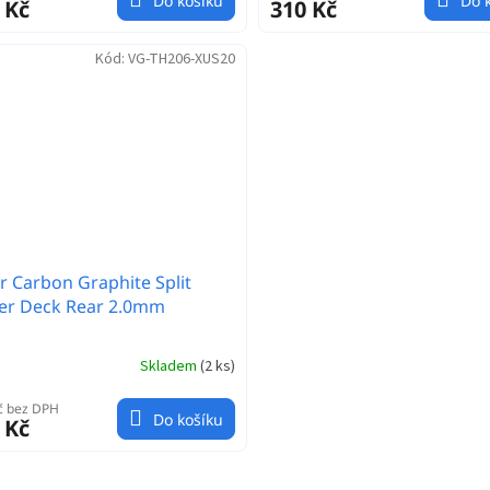
Do košíku
Do 
 Kč
310 Kč
Kód:
VG-TH206-XUS20
r Carbon Graphite Split
er Deck Rear 2.0mm
Skladem
(
2 ks
)
č bez DPH
Do košíku
 Kč
O