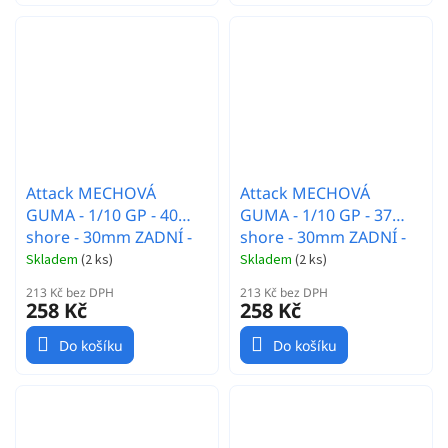
Attack MECHOVÁ
Attack MECHOVÁ
GUMA - 1/10 GP - 40
GUMA - 1/10 GP - 37
shore - 30mm ZADNÍ -
shore - 30mm ZADNÍ -
Carbon disk - 2 ks.
Carbon disk - 2 ks.
Skladem
(
2 ks
)
Skladem
(
2 ks
)
213 Kč bez DPH
213 Kč bez DPH
258 Kč
258 Kč
Do košíku
Do košíku