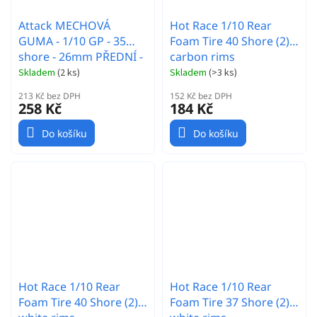
Attack MECHOVÁ
Hot Race 1/10 Rear
GUMA - 1/10 GP - 35
Foam Tire 40 Shore (2) -
shore - 26mm PŘEDNÍ -
carbon rims
Carbon disk - 2 ks.
Skladem
(
2 ks
)
Skladem
(
>3 ks
)
213 Kč bez DPH
152 Kč bez DPH
258 Kč
184 Kč
Do košíku
Do košíku
Hot Race 1/10 Rear
Hot Race 1/10 Rear
Foam Tire 40 Shore (2) -
Foam Tire 37 Shore (2) -