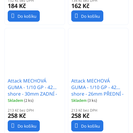
152 Kč bez DPH
134 Kč bez DPH
184 Kč
162 Kč
Do košíku
Do košíku
Attack MECHOVÁ
Attack MECHOVÁ
GUMA - 1/10 GP - 42
GUMA - 1/10 GP - 42
shore - 30mm ZADNÍ -
shore - 26mm PŘEDNÍ -
Carbon disk - 2 ks.
Carbon disk - 2 ks.
Skladem
(
2 ks
)
Skladem
(
3 ks
)
213 Kč bez DPH
213 Kč bez DPH
258 Kč
258 Kč
Do košíku
Do košíku