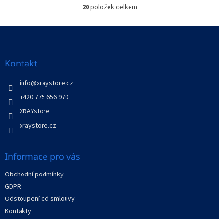
20
položek celkem
O
v
l
Z
á
á
d
p
a
a
Kontakt
c
t
í
í
info
@
xraystore.cz
p
r
+420 775 656 970
v
XRAYstore
k
y
xraystore.cz
v
ý
p
Informace pro vás
i
s
Obchodní podmínky
u
GDPR
Odstoupení od smlouvy
Kontakty