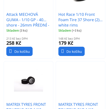
u
k
t
Attack MECHOVÁ
Hot Race 1/10 Front
ů
GUMA - 1/10 GP - 40
Foam Tire 37 Shore (2) -
shore - 26mm PŘEDNÍ -
white rims
Carbon disk - 2 ks.
Skladem
(
3 ks
)
Skladem
(
>3 ks
)
213 Kč bez DPH
148 Kč bez DPH
258 Kč
179 Kč
Do košíku
Do košíku
MATRIX TYRES FRONT
MATRIX TYRES FRONT