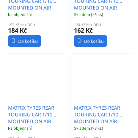
TOURING CAR 1/10
TOURING CAR 1/10
MOUNTED ON AIR
MOUNTED ON AIR
CARBON RIMS (37
CARBON RIMS (35
Na objednání
Skladem
(
>3 ks
)
SHORE)
SHORE)
152 Kč bez DPH
134 Kč bez DPH
184 Kč
162 Kč
Do košíku
Do košíku
MATRIX TYRES REAR
MATRIX TYRES REAR
TOURING CAR 1/10
TOURING CAR 1/10
MOUNTED ON AIR
MOUNTED ON AIR
CARBON RIMS (40
CARBON RIMS (37
Na objednání
Skladem
(
>3 ks
)
SHORE)
SHORE)