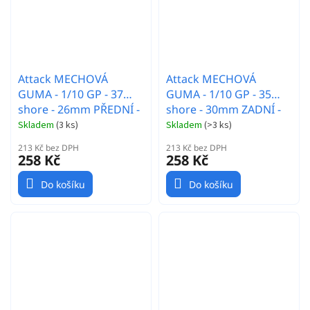
Attack MECHOVÁ
Attack MECHOVÁ
GUMA - 1/10 GP - 37
GUMA - 1/10 GP - 35
shore - 26mm PŘEDNÍ -
shore - 30mm ZADNÍ -
Carbon disk - 2 ks.
Carbon disk - 2 ks.
Skladem
(
3 ks
)
Skladem
(
>3 ks
)
213 Kč bez DPH
213 Kč bez DPH
258 Kč
258 Kč
Do košíku
Do košíku