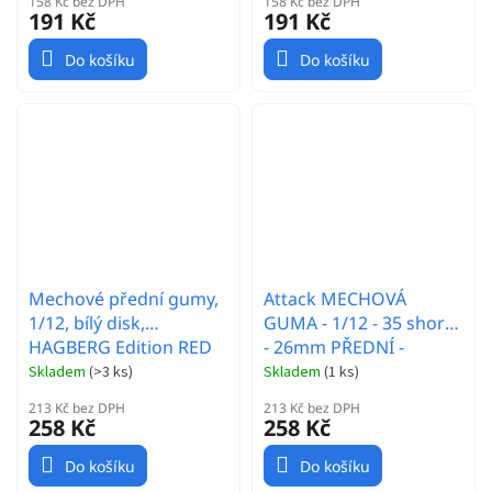
158 Kč bez DPH
158 Kč bez DPH
191 Kč
191 Kč
Do košíku
Do košíku
Mechové přední gumy,
Attack MECHOVÁ
1/12, bílý disk,
GUMA - 1/12 - 35 shore
HAGBERG Edition RED
- 26mm PŘEDNÍ -
(EOS CARPET)
Carbon disk - 2 ks.
Skladem
(
>3 ks
)
Skladem
(
1 ks
)
213 Kč bez DPH
213 Kč bez DPH
258 Kč
258 Kč
Do košíku
Do košíku