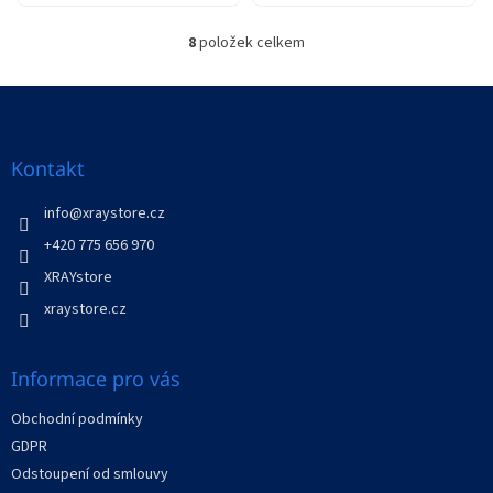
8
položek celkem
O
v
l
Z
á
á
d
p
a
a
Kontakt
c
t
í
í
info
@
xraystore.cz
p
r
+420 775 656 970
v
XRAYstore
k
y
xraystore.cz
v
ý
p
Informace pro vás
i
s
Obchodní podmínky
u
GDPR
Odstoupení od smlouvy