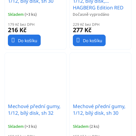
1/12, bílý disk, sh 30
1/12, bílý disk,
HAGBERG Edition RED
(EOS CARPET)
Skladem
(
>3 ks
)
Dočasně vyprodáno
179 Kč bez DPH
229 Kč bez DPH
216 Kč
277 Kč
Do košíku
Do košíku
Mechové přední gumy,
Mechové přední gumy,
1/12, bílý disk, sh 32
1/12, bílý disk, sh 30
Skladem
(
>3 ks
)
Skladem
(
2 ks
)