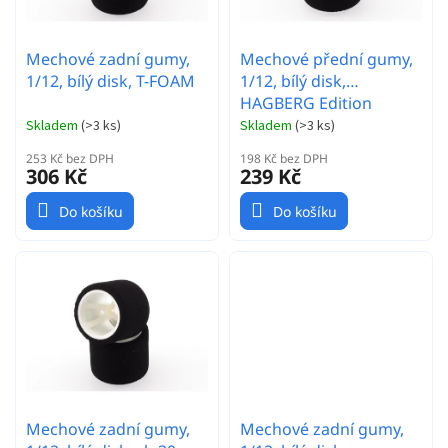
u
k
t
Mechové zadní gumy,
Mechové přední gumy,
ů
1/12, bílý disk, T-FOAM
1/12, bílý disk,
HAGBERG Edition
Skladem
(
>3 ks
)
Skladem
(
>3 ks
)
253 Kč bez DPH
198 Kč bez DPH
306 Kč
239 Kč
Do košíku
Do košíku
Mechové zadní gumy,
Mechové zadní gumy,