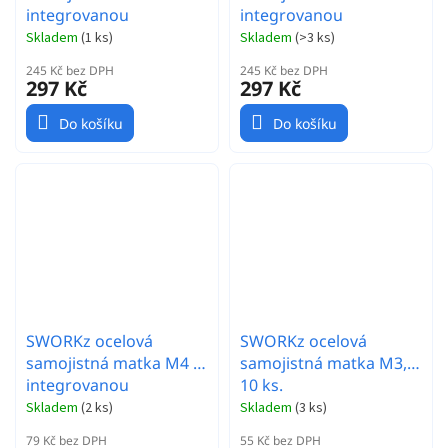
integrovanou
integrovanou
podložkou, černá, 10
podložkou, červená, 10
Skladem
(
1 ks
)
Skladem
(
>3 ks
)
ks.
ks.
245 Kč bez DPH
245 Kč bez DPH
297 Kč
297 Kč
Do košíku
Do košíku
SWORKz ocelová
SWORKz ocelová
samojistná matka M4 s
samojistná matka M3,
integrovanou
10 ks.
podložkou, 10 ks.
Skladem
(
2 ks
)
Skladem
(
3 ks
)
79 Kč bez DPH
55 Kč bez DPH