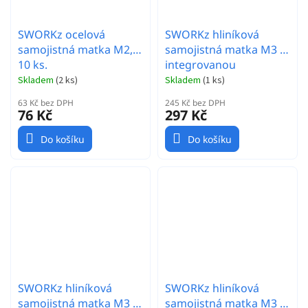
SWORKz ocelová
SWORKz hliníková
samojistná matka M2,5,
samojistná matka M3 s
10 ks.
integrovanou
podložkou, modrá, 10
Skladem
(
2 ks
)
Skladem
(
1 ks
)
ks.
63 Kč bez DPH
245 Kč bez DPH
76 Kč
297 Kč
Do košíku
Do košíku
SWORKz hliníková
SWORKz hliníková
samojistná matka M3 s
samojistná matka M3 s