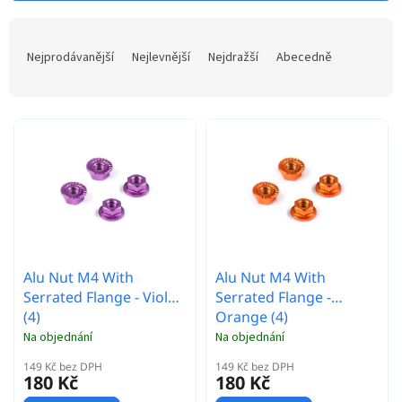
p
Ř
i
a
s
Nejprodávanější
Nejlevnější
Nejdražší
Abecedně
z
p
e
r
n
o
í
d
p
u
r
k
o
t
d
ů
u
k
t
Alu Nut M4 With
Alu Nut M4 With
ů
Serrated Flange - Violet
Serrated Flange -
(4)
Orange (4)
Na objednání
Na objednání
149 Kč bez DPH
149 Kč bez DPH
180 Kč
180 Kč