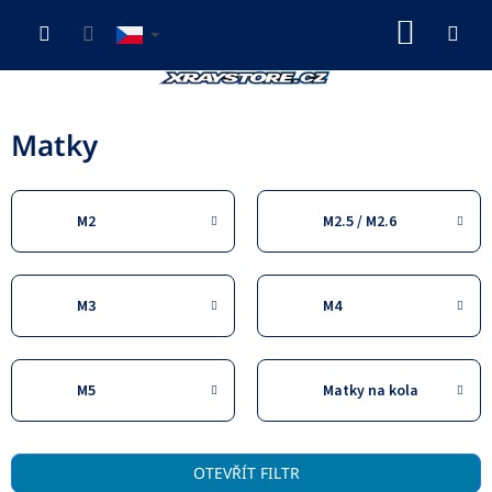
Přejít
NÁKUP
na
obsah
KOŠÍK
Matky
M2
M2.5 / M2.6
M3
M4
M5
Matky na kola
V
OTEVŘÍT FILTR
ý