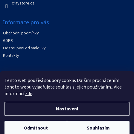
p
xraystore.cz
i
s
u
Informace pro vás
Obchodní podmínky
GDPR
Odstoupení od smlouvy
Kontakty
Facebook
Tento web používá soubory cookie. Dalším procházením
tohoto webu vyjadřujete souhlas s jejich používáním.. Více
informací
zde
.
Nastavení
Vytvořil Shoptet
Odmítnout
Souhlasím
Copyright 2026
XRAYstore
. Všechna práva vyhrazena.