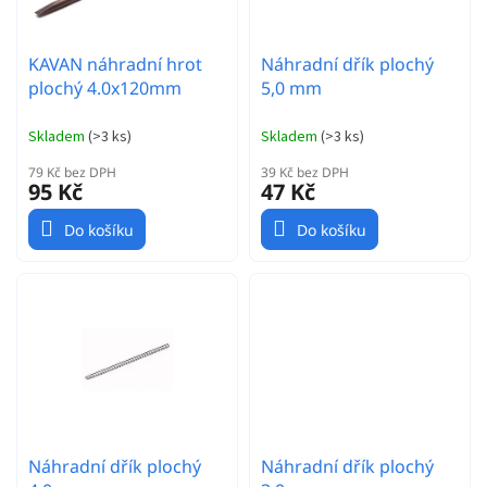
u
k
t
KAVAN náhradní hrot
Náhradní dřík plochý
ů
plochý 4.0x120mm
5,0 mm
Skladem
(
>3 ks
)
Skladem
(
>3 ks
)
79 Kč bez DPH
39 Kč bez DPH
95 Kč
47 Kč
Do košíku
Do košíku
Náhradní dřík plochý
Náhradní dřík plochý