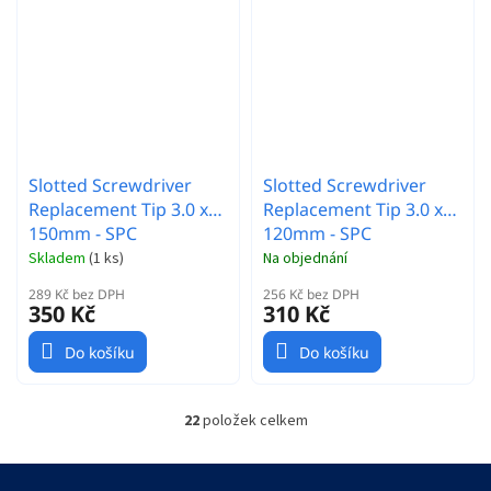
Slotted Screwdriver
Slotted Screwdriver
Replacement Tip 3.0 x
Replacement Tip 3.0 x
150mm - SPC
120mm - SPC
Skladem
(
1 ks
)
Na objednání
289 Kč bez DPH
256 Kč bez DPH
350 Kč
310 Kč
Do košíku
Do košíku
22
položek celkem
O
v
l
Z