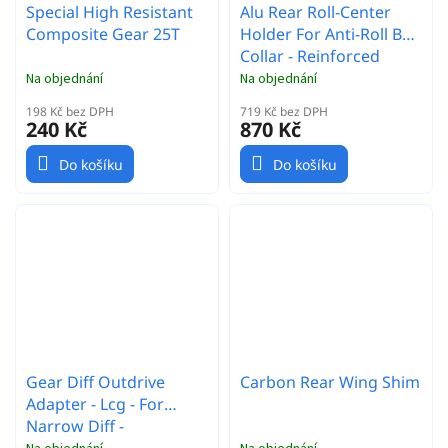
Special High Resistant
Alu Rear Roll-Center
Composite Gear 25T
Holder For Anti-Roll Bar
Collar - Reinforced
Na objednání
Na objednání
198 Kč bez DPH
719 Kč bez DPH
240 Kč
870 Kč
Do košíku
Do košíku
Gear Diff Outdrive
Carbon Rear Wing Shim
Adapter - Lcg - For
Narrow Diff -
Lightweight (2)