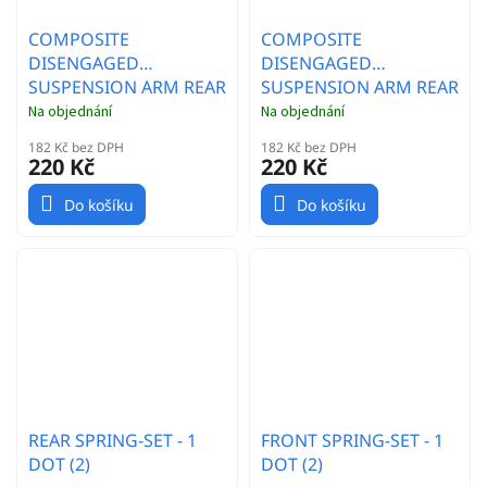
COMPOSITE
COMPOSITE
DISENGAGED
DISENGAGED
SUSPENSION ARM REAR
SUSPENSION ARM REAR
LOWER LEFT - MEDIUM
LOWER RIGHT -
Na objednání
Na objednání
MEDIUM
182 Kč bez DPH
182 Kč bez DPH
220 Kč
220 Kč
Do košíku
Do košíku
REAR SPRING-SET - 1
FRONT SPRING-SET - 1
DOT (2)
DOT (2)