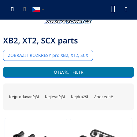
Přejít
NÁKUP
na
obsah
KOŠÍK
XB2, XT2, SCX parts
ZOBRAZIT
ROZKRESY pro XB2, XT2, SCX
V
OTEVŘÍT FILTR
ý
p
Ř
i
a
s
Nejprodávanější
Nejlevnější
Nejdražší
Abecedně
z
p
e
r
n
o
í
d
p
u
r
k