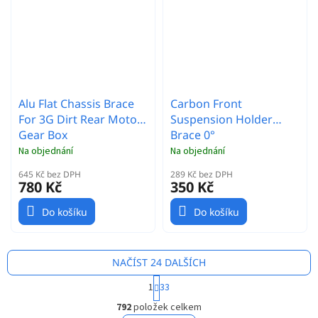
Alu Flat Chassis Brace
Carbon Front
For 3G Dirt Rear Motor
Suspension Holder
Gear Box
Brace 0°
Na objednání
Na objednání
645 Kč bez DPH
289 Kč bez DPH
780 Kč
350 Kč
Do košíku
Do košíku
NAČÍST 24 DALŠÍCH
S
1
33
t
O
r
792
položek celkem
v
á