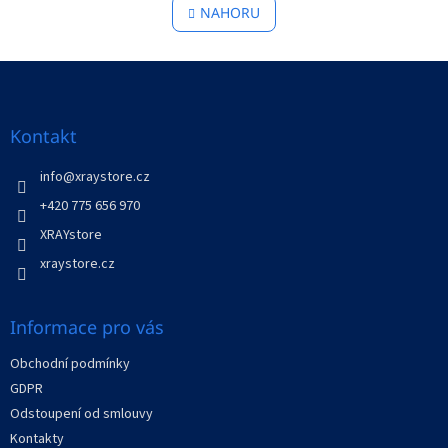
l
NAHORU
n
á
k
o
d
v
Z
a
á
c
á
n
í
p
í
p
a
Kontakt
r
t
v
í
info
@
xraystore.cz
k
y
+420 775 656 970
v
XRAYstore
ý
p
xraystore.cz
i
s
u
Informace pro vás
Obchodní podmínky
GDPR
Odstoupení od smlouvy
Kontakty