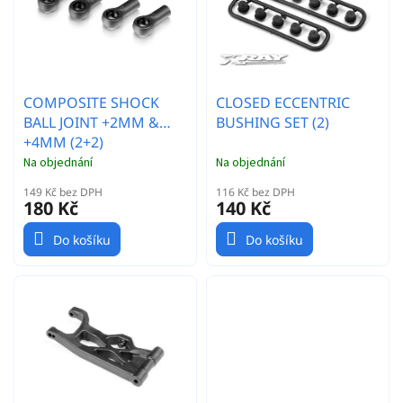
o
t
d
ů
u
k
t
COMPOSITE SHOCK
CLOSED ECCENTRIC
ů
BALL JOINT +2MM &
BUSHING SET (2)
+4MM (2+2)
Na objednání
Na objednání
149 Kč bez DPH
116 Kč bez DPH
180 Kč
140 Kč
Do košíku
Do košíku