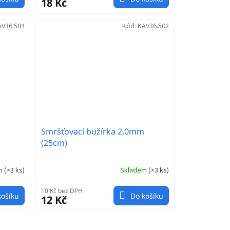
18 Kč
AV36.504
Kód:
KAV36.502
Smršťovací bužírka 2,0mm
(25cm)
em
(
>3 ks
)
Skladem
(
>3 ks
)
10 Kč bez DPH
košíku
Do košíku
12 Kč