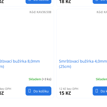
Kč
18 Kč
Kód:
KAV36.508
Kód:
K
ťovací bužírka 8,0mm
Smršťovací bužírka 4,0mm
m)
(25cm)
Skladem
(
>3 ks
)
Sklad
 bez DPH
12 Kč bez DPH
Do košíku
Do 
Kč
15 Kč
O