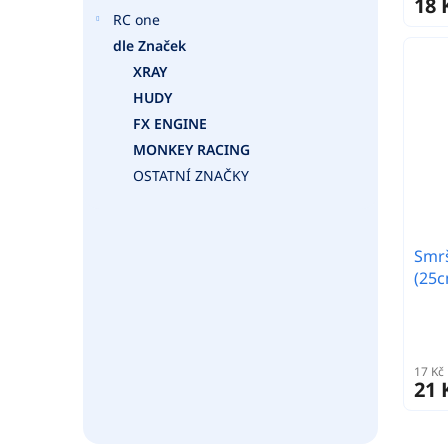
18 
RC one
dle Značek
XRAY
HUDY
FX ENGINE
MONKEY RACING
OSTATNÍ ZNAČKY
Smrš
(25c
17 Kč
21 