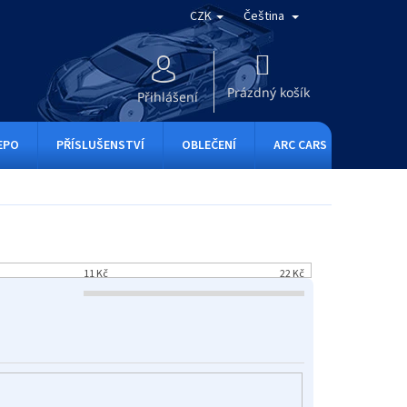
CZK
Čeština
NÁKUPNÍ
KOŠÍK
Prázdný košík
Přihlášení
EPO
PŘÍSLUŠENSTVÍ
OBLEČENÍ
ARC CARS
RC ONE
11
Kč
22
Kč