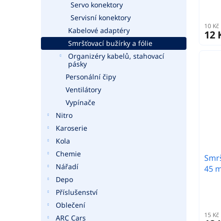
Servo konektory
Servisní konektory
10 Kč
Kabelové adaptéry
12 
Smršťovací bužírky a fólie
Organizéry kabelů, stahovací
pásky
Personální čipy
Ventilátory
Vypínače
Nitro
Karoserie
Kola
Chemie
Smrš
Nářadí
45 
Depo
Příslušenství
Oblečení
15 Kč
ARC Cars