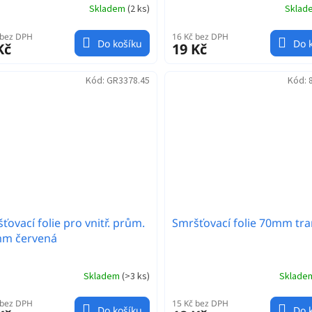
Skladem
(
2 ks
)
Skla
 bez DPH
16 Kč bez DPH
Do košíku
Do 
Kč
19 Kč
Kód:
GR3378.45
Kód:
ťovací folie pro vnitř. prům.
Smršťovací folie 70mm tr
mm červená
Skladem
(
>3 ks
)
Sklad
 bez DPH
15 Kč bez DPH
Do košíku
Do 