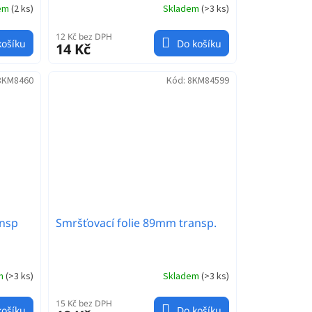
dem
(
2 ks
)
Skladem
(
>3 ks
)
12 Kč bez DPH
košíku
Do košíku
14 Kč
8KM8460
Kód:
8KM84599
ansp
Smršťovací folie 89mm transp.
em
(
>3 ks
)
Skladem
(
>3 ks
)
15 Kč bez DPH
košíku
Do košíku