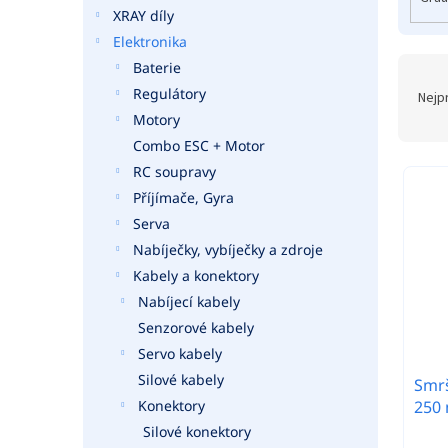
o
a
XRAY díly
d
n
Elektronika
u
e
k
Baterie
Ř
l
t
a
Regulátory
Nejp
ů
z
Motory
e
Combo ESC + Motor
n
RC soupravy
í
Příjímače, Gyra
p
r
Serva
o
Nabíječky, vybíječky a zdroje
d
Kabely a konektory
u
Nabíjecí kabely
k
Senzorové kabely
t
Servo kabely
ů
Silové kabely
Smrš
250
Konektory
Silové konektory