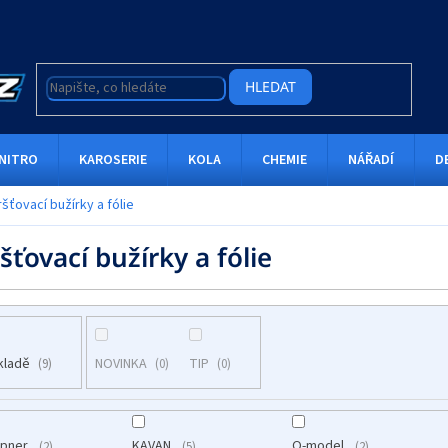
HLEDAT
NITRO
KAROSERIE
KOLA
CHEMIE
NÁŘADÍ
D
šťovací bužírky a fólie
ťovací bužírky a fólie
kladě
NOVINKA
TIP
9
0
0
upner
KAVAN
Q-model
2
5
2