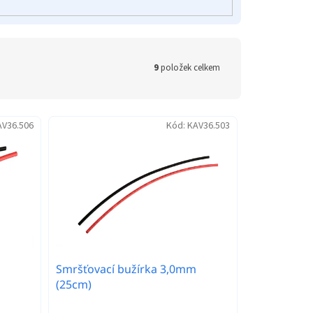
9
položek celkem
AV36.506
Kód:
KAV36.503
Smršťovací bužírka 3,0mm
(25cm)