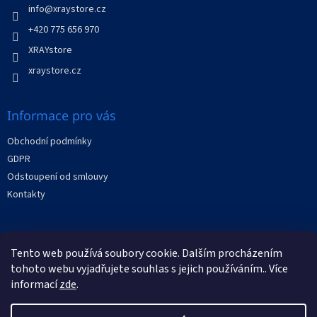
í
info
@
xraystore.cz
p
r
+420 775 656 970
v
XRAYstore
k
y
xraystore.cz
v
ý
p
Informace pro vás
i
s
Obchodní podmínky
u
GDPR
Odstoupení od smlouvy
Kontakty
Facebook
Tento web používá soubory cookie. Dalším procházením
tohoto webu vyjadřujete souhlas s jejich používáním.. Více
informací
zde
.