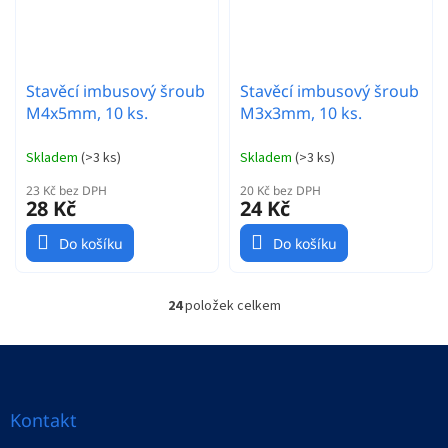
Stavěcí imbusový šroub
Stavěcí imbusový šroub
M4x5mm, 10 ks.
M3x3mm, 10 ks.
Skladem
(
>3 ks
)
Skladem
(
>3 ks
)
23 Kč bez DPH
20 Kč bez DPH
28 Kč
24 Kč
Do košíku
Do košíku
24
položek celkem
O
v
l
Z
á
á
d
p
a
a
Kontakt
c
t
í