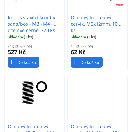
u
k
t
Imbus stavěcí šrouby -
Ocelový Imbusový
ů
sada/box - M3 - M4 - M5
červík, M3x12mm, 10
ocelové černé, 370 ks.
ks.
Skladem
(
2 ks
)
Skladem
(
2 ks
)
436 Kč bez DPH
51 Kč bez DPH
527 Kč
62 Kč
Do košíku
Do košíku
Ocelový Imbusový
Ocelový Imbusový