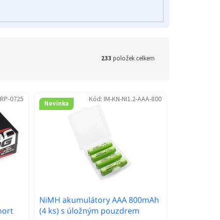
233
položek celkem
RP-0725
Kód:
IM-KN-NI1.2-AAA-800
Novinka
NiMH akumulátory AAA 800mAh
hort
(4 ks) s úložným pouzdrem