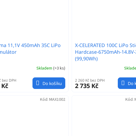
ma 11,1V 450mAh 35C LiPo
X-CELERATED 100C LiPo Sti
mulátor
Hardcase-6750mAh-14.8V-
(99,90Wh)
Skladem
(
>3 ks
)
Skla
č bez DPH
2 260 Kč bez DPH
Do košíku
Do 
 Kč
2 735 Kč
Kód:
MAX1002
Kód: