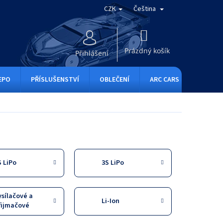
CZK
Čeština
NÁKUPNÍ
KOŠÍK
Prázdný košík
Přihlášení
EPO
PŘÍSLUŠENSTVÍ
OBLEČENÍ
ARC CARS
RC ONE
S LiPo
3S LiPo
ysílačové a
Li-Ion
řijmačové