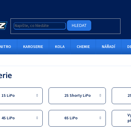
HLEDAT
NITRO
KAROSERIE
KOLA
CHEMIE
NÁŘADÍ
D
erie
1S LiPo
2S Shorty LiPo
2
V
4S LiPo
6S LiPo
p