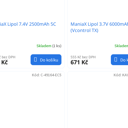
aX Lipol 7.4V 2500mAh 5C
ManiaX Lipol 3.7V 6000mA
(Vcontrol TX)
Skladem
(
1 ks
)
Sklad
č bez DPH
555 Kč bez DPH
Do košíku
Do 
 Kč
671 Kč
Kód:
C-49164-EC5
Kód:
KA