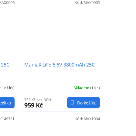
MAX0006
Kód:
MAX0005
 25C
ManiaX LiFe 6.6V 3800mAh 25C
em
(
>3 ks
)
Skladem
(
1 ks
)
793 Kč bez DPH
košíku
Do košíku
959 Kč
:
C-49731
Kód:
MAX1004