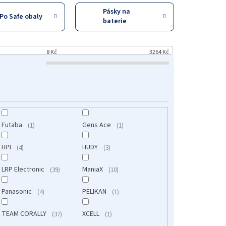
Pásky na
iPo Safe obaly
baterie
8
Kč
3264
Kč
Futaba
Gens Ace
1
1
HPI
HUDY
4
3
LRP Electronic
ManiaX
39
10
Panasonic
PELIKAN
4
1
TEAM CORALLY
XCELL
37
1