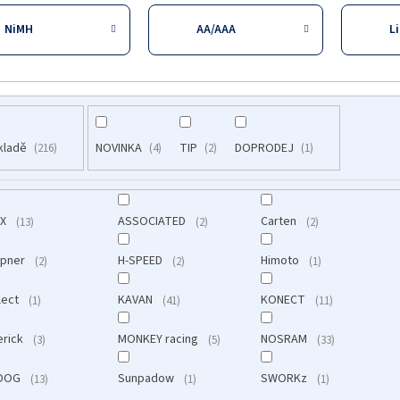
NiMH
AA/AAA
L
kladě
NOVINKA
TIP
DOPRODEJ
216
4
2
1
IX
ASSOCIATED
Carten
13
2
2
upner
H-SPEED
Himoto
2
2
1
llect
KAVAN
KONECT
1
41
11
erick
MONKEY racing
NOSRAM
3
5
33
DOG
Sunpadow
SWORKz
13
1
1