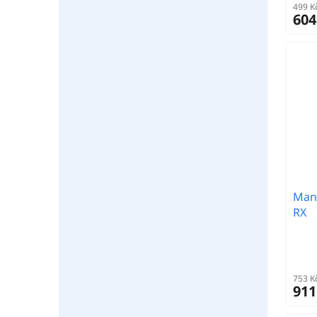
499 K
604
Mani
RX
753 K
911