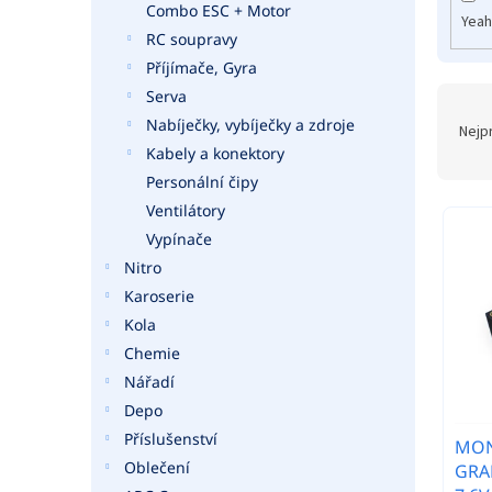
Combo ESC + Motor
Yeah
RC soupravy
Příjímače, Gyra
Serva
Ř
a
Nabíječky, vybíječky a zdroje
Nejp
z
Kabely a konektory
e
Personální čipy
n
Ventilátory
í
Vypínače
p
Nitro
r
o
Karoserie
d
Kola
u
Chemie
k
Nářadí
t
Depo
ů
Příslušenství
MONK
Oblečení
GRA