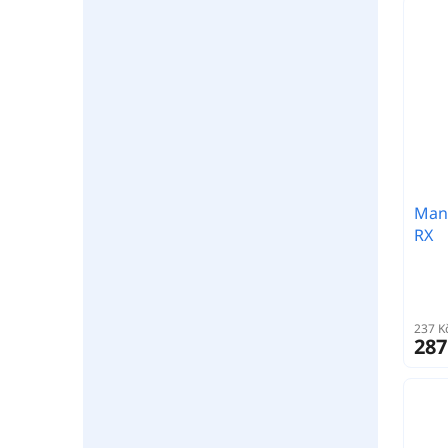
Mani
RX
237 K
287