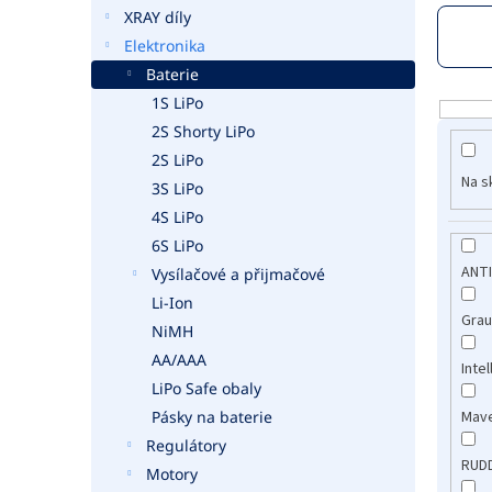
a
XRAY díly
n
Elektronika
e
Baterie
l
1S LiPo
V
ý
2S Shorty LiPo
p
2S LiPo
i
Na s
3S LiPo
s
4S LiPo
p
6S LiPo
r
ANT
Vysílačové a přijmačové
o
d
Li-Ion
Gra
u
NiMH
k
AA/AAA
Inte
t
LiPo Safe obaly
ů
Pásky na baterie
Mav
Regulátory
RUD
Motory