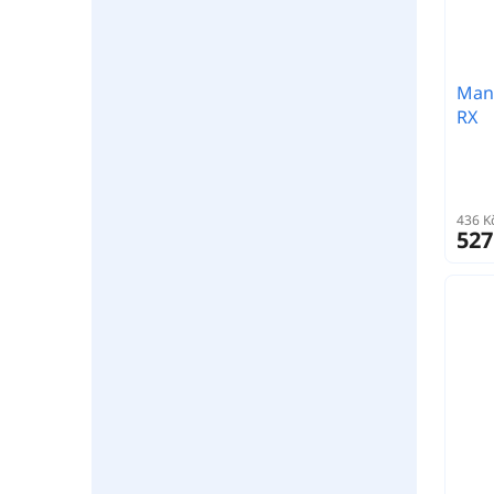
Mani
RX
436 K
527