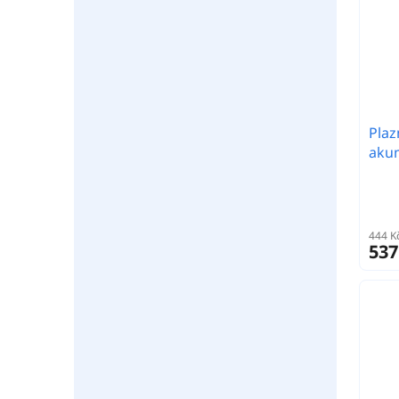
Plaz
aku
444 K
537