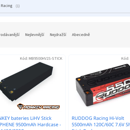
 Racing
1
rodávanější
Nejlevnější
Nejdražší
Abecedně
Kód:
MB9500HV2S-STICK
Kód:
EY bateries LiHV Stick
RUDDOG Racing Hi-Volt
PHENE 9500mAh Hardcase -
5500mAh 120C/60C 7.6V S