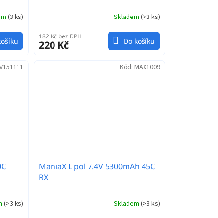
dem
(
3 ks
)
Skladem
(
>3 ks
)
182 Kč bez DPH
košíku
Do košíku
220 Kč
V151111
Kód:
MAX1009
0C
ManiaX Lipol 7.4V 5300mAh 45C
RX
em
(
>3 ks
)
Skladem
(
>3 ks
)