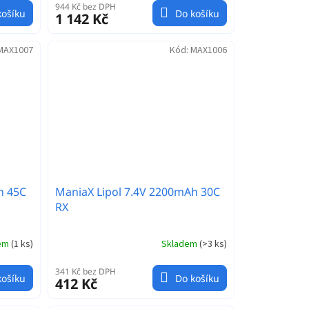
944 Kč bez DPH
košíku
Do košíku
1 142 Kč
MAX1007
Kód:
MAX1006
h 45C
ManiaX Lipol 7.4V 2200mAh 30C
RX
dem
(
1 ks
)
Skladem
(
>3 ks
)
341 Kč bez DPH
košíku
Do košíku
412 Kč