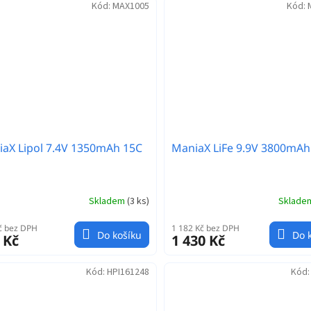
Kód:
MAX1005
Kód:
aX Lipol 7.4V 1350mAh 15C
ManiaX LiFe 9.9V 3800mAh
Skladem
(
3 ks
)
Sklad
č bez DPH
1 182 Kč bez DPH
Do košíku
Do 
 Kč
1 430 Kč
Kód:
HPI161248
Kód