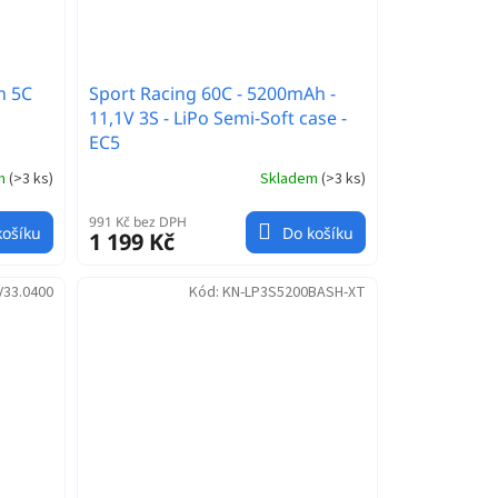
h 5C
Sport Racing 60C - 5200mAh -
11,1V 3S - LiPo Semi-Soft case -
EC5
em
(
>3 ks
)
Skladem
(
>3 ks
)
991 Kč bez DPH
košíku
Do košíku
1 199 Kč
V33.0400
Kód:
KN-LP3S5200BASH-XT