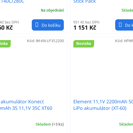
 140C/280C
Stick Pack
Na objednání
Skla
 Kč bez DPH
951 Kč bez DPH
Do košíku
Do 
60 Kč
1 151 Kč
Kód:
IM-KN-LP3S2200
Kód:
HPIM
inka
Novinka
 akumulátor Konect
Element 11,1V 2200mAh 5
mAh 3S 11,1V 35C XT60
LiPo akumulátor (XT-60)
Skladem
(
>3 ks
)
Sklad