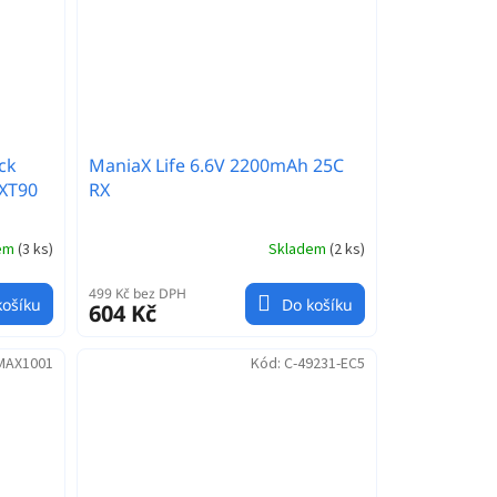
ck
ManiaX Life 6.6V 2200mAh 25C
XT90
RX
dem
(
3 ks
)
Skladem
(
2 ks
)
499 Kč bez DPH
košíku
Do košíku
604 Kč
MAX1001
Kód:
C-49231-EC5