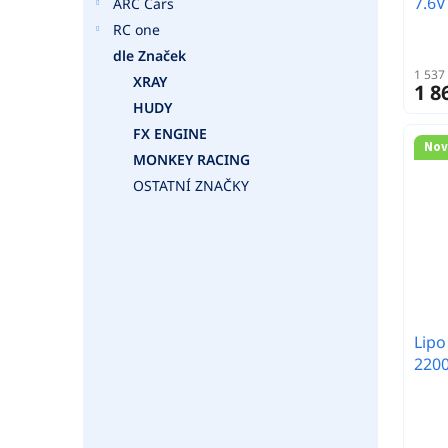
7.6V
ARC Cars
RC one
dle Značek
1 537
XRAY
1 8
HUDY
FX ENGINE
Nov
MONKEY RACING
OSTATNÍ ZNAČKY
Lipo
2200