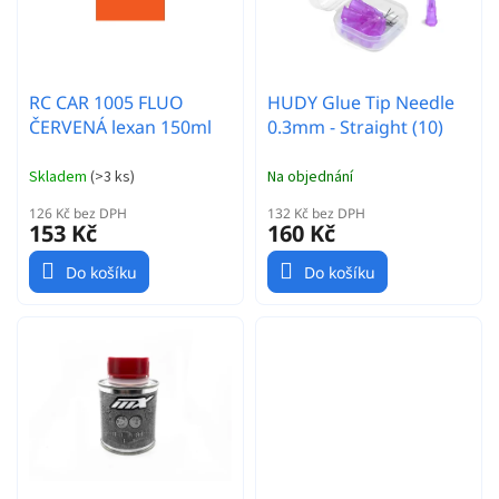
d
ů
u
k
t
RC CAR 1005 FLUO
HUDY Glue Tip Needle
ů
ČERVENÁ lexan 150ml
0.3mm - Straight (10)
Skladem
(
>3 ks
)
Na objednání
126 Kč bez DPH
132 Kč bez DPH
153 Kč
160 Kč
Do košíku
Do košíku