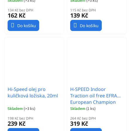
Skladem
(
>3 ks
)
Skladem
(
>3 ks
)
134 Kč bez DPH
115 Kč bez DPH
162 Kč
139 Kč
Do košíku
Do košíku
Hi-Speed olej pro
H-SPEED Indoor
kuličková ložiska, 20ml
Traction oil free EFRA
European Champion
100ml
Skladem
(
>3 ks
)
Skladem
(
1 ks
)
198 Kč bez DPH
264 Kč bez DPH
239 Kč
319 Kč