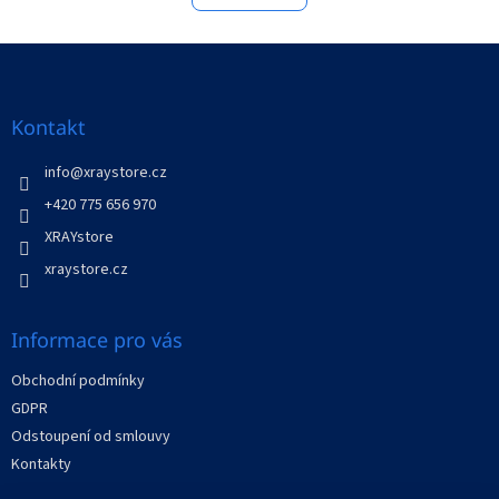
á
k
o
d
v
Z
a
á
c
á
n
í
p
í
p
a
Kontakt
r
t
v
í
info
@
xraystore.cz
k
y
+420 775 656 970
v
XRAYstore
ý
p
xraystore.cz
i
s
u
Informace pro vás
Obchodní podmínky
GDPR
Odstoupení od smlouvy
Kontakty