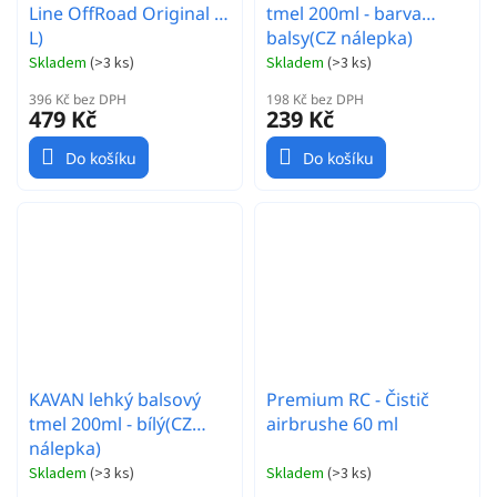
Line OffRoad Original (1
tmel 200ml - barva
L)
balsy(CZ nálepka)
Skladem
(
>3 ks
)
Skladem
(
>3 ks
)
396 Kč bez DPH
198 Kč bez DPH
479 Kč
239 Kč
Do košíku
Do košíku
KAVAN lehký balsový
Premium RC - Čistič
tmel 200ml - bílý(CZ
airbrushe 60 ml
nálepka)
Skladem
(
>3 ks
)
Skladem
(
>3 ks
)