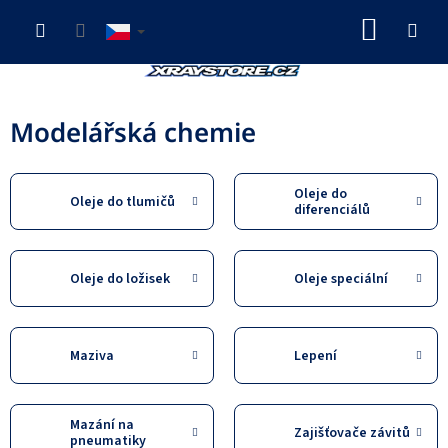
Přejít
NÁKUP
na
obsah
KOŠÍK
Modelářská chemie
Oleje do
Oleje do tlumičů
diferenciálů
Oleje do ložisek
Oleje speciální
Maziva
Lepení
Mazání na
Zajišťovače závitů
pneumatiky