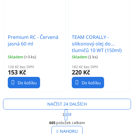
Premium RC - Červená
TEAM CORALLY -
jasná 60 ml
silikonový olej do
tlumičů 10 WT (150ml)
Skladem
(
>3 ks
)
Skladem
(
1 ks
)
126 Kč bez DPH
182 Kč bez DPH
153 Kč
220 Kč
Do košíku
Do košíku
NAČÍST 24 DALŠÍCH
S
1
28
t
O
r
665
položek celkem
v
á
l
NAHORU
n