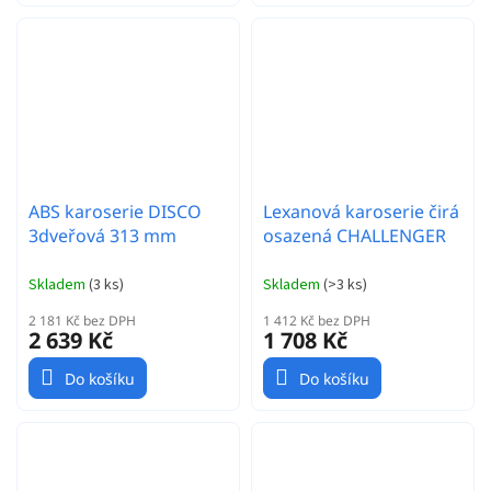
ABS karoserie DISCO
Lexanová karoserie čirá
3dveřová 313 mm
osazená CHALLENGER
Skladem
(
3 ks
)
Skladem
(
>3 ks
)
2 181 Kč bez DPH
1 412 Kč bez DPH
2 639 Kč
1 708 Kč
Do košíku
Do košíku