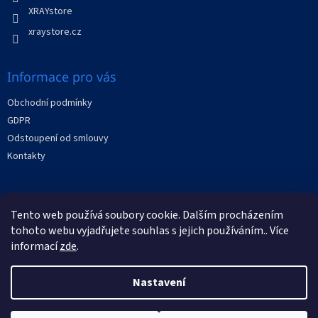
v
XRAYstore
k
y
xraystore.cz
v
ý
p
Informace pro vás
i
s
Obchodní podmínky
u
GDPR
Odstoupení od smlouvy
Kontakty
Facebook
Tento web používá soubory cookie. Dalším procházením
tohoto webu vyjadřujete souhlas s jejich používáním.. Více
informací
zde
.
Nastavení
Vytvořil Shoptet