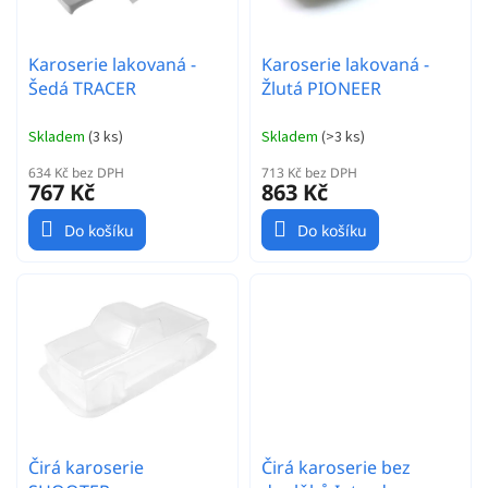
u
k
t
Karoserie lakovaná -
Karoserie lakovaná -
ů
Šedá TRACER
Žlutá PIONEER
Skladem
(
3 ks
)
Skladem
(
>3 ks
)
634 Kč bez DPH
713 Kč bez DPH
767 Kč
863 Kč
Do košíku
Do košíku
Čirá karoserie
Čirá karoserie bez