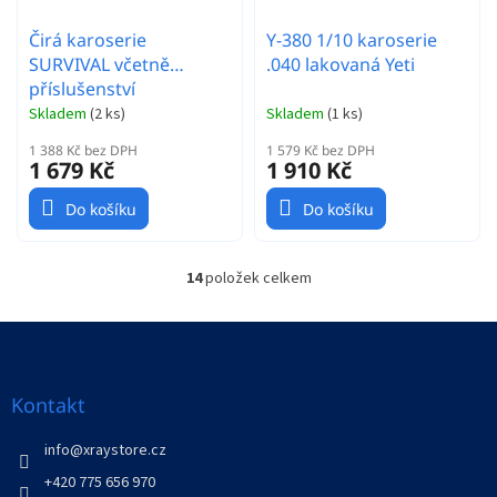
Čirá karoserie
Y-380 1/10 karoserie
SURVIVAL včetně
.040 lakovaná Yeti
příslušenství
Skladem
(
2 ks
)
Skladem
(
1 ks
)
1 388 Kč bez DPH
1 579 Kč bez DPH
1 679 Kč
1 910 Kč
Do košíku
Do košíku
14
položek celkem
O
v
l
Z
á
á
d
p
a
a
Kontakt
c
t
í
í
info
@
xraystore.cz
p
r
+420 775 656 970