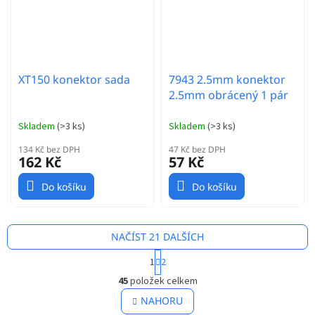
XT150 konektor sada
7943 2.5mm konektor
2.5mm obrácený 1 pár
Skladem
(
>3 ks
)
Skladem
(
>3 ks
)
134 Kč bez DPH
47 Kč bez DPH
162 Kč
57 Kč
Do košíku
Do košíku
NAČÍST 21 DALŠÍCH
S
1
2
t
O
r
45
položek celkem
v
á
l
NAHORU
n
á
k