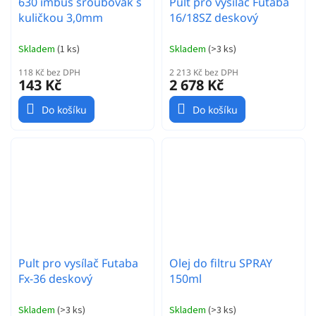
630 imbus šroubovák s
Pult pro vysílač Futaba
kuličkou 3,0mm
16/18SZ deskový
Skladem
(
1 ks
)
Skladem
(
>3 ks
)
118 Kč bez DPH
2 213 Kč bez DPH
143 Kč
2 678 Kč
Do košíku
Do košíku
Pult pro vysílač Futaba
Olej do filtru SPRAY
Fx-36 deskový
150ml
Skladem
(
>3 ks
)
Skladem
(
>3 ks
)