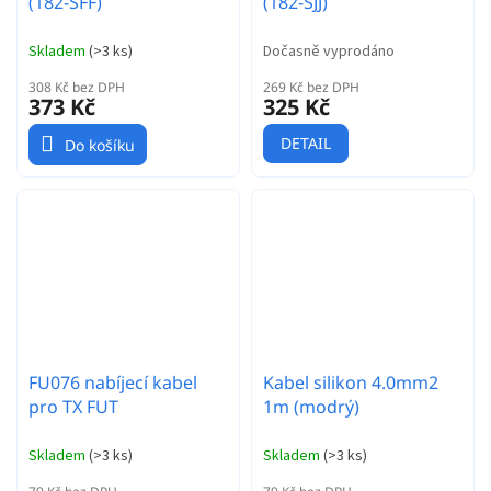
(182-SFF)
(182-SJJ)
Skladem
(
>3 ks
)
Dočasně vyprodáno
308 Kč bez DPH
269 Kč bez DPH
373 Kč
325 Kč
DETAIL
Do košíku
FU076 nabíjecí kabel
Kabel silikon 4.0mm2
pro TX FUT
1m (modrý)
Skladem
(
>3 ks
)
Skladem
(
>3 ks
)