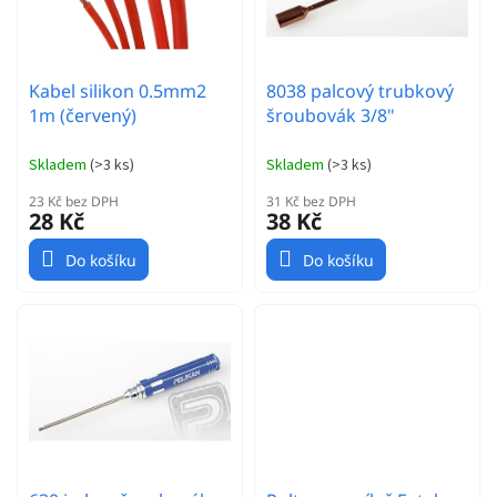
d
p
u
r
k
o
t
Kabel silikon 0.5mm2
8038 palcový trubkový
d
ů
1m (červený)
šroubovák 3/8"
u
k
t
Skladem
(
>3 ks
)
Skladem
(
>3 ks
)
ů
23 Kč bez DPH
31 Kč bez DPH
28 Kč
38 Kč
Do košíku
Do košíku