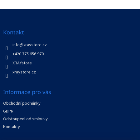
o
d
v
Z
a
á
c
á
n
í
p
í
p
a
Kontakt
r
t
v
í
info
@
xraystore.cz
k
y
+420 775 656 970
v
XRAYstore
ý
p
xraystore.cz
i
s
u
Informace pro vás
Obchodní podmínky
GDPR
Odstoupení od smlouvy
Kontakty