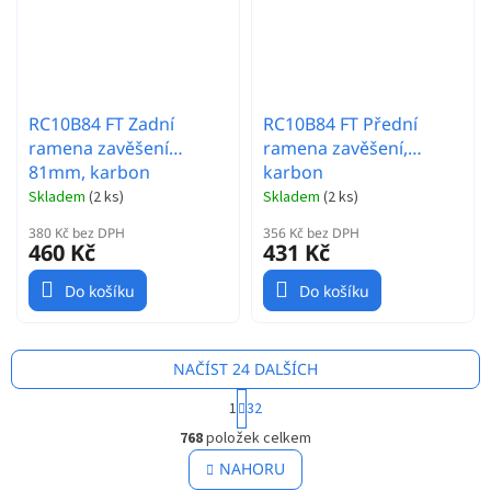
RC10B84 FT Zadní
RC10B84 FT Přední
ramena zavěšení
ramena zavěšení,
81mm, karbon
karbon
Skladem
(
2 ks
)
Skladem
(
2 ks
)
380 Kč bez DPH
356 Kč bez DPH
460 Kč
431 Kč
Do košíku
Do košíku
NAČÍST 24 DALŠÍCH
S
1
32
t
O
r
768
položek celkem
v
á
l
NAHORU
n
á
k