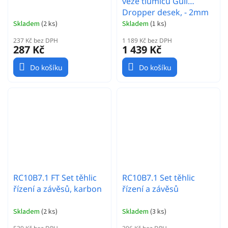
věže tlumičů Gull
Dropper desek, - 2mm
Skladem
(
2 ks
)
Skladem
(
1 ks
)
237 Kč bez DPH
1 189 Kč bez DPH
287 Kč
1 439 Kč
Do košíku
Do košíku
RC10B7.1 FT Set těhlic
RC10B7.1 Set těhlic
řízení a závěsů, karbon
řízení a závěsů
Skladem
(
2 ks
)
Skladem
(
3 ks
)