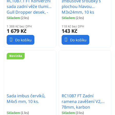
RC10B7.1 FT Konverzní
Imbusové šroubky s
sada zadní věže tlumičů
plochou hlavou
Gull Dropper desek, -
M3x24mm, 10 ks
2mm
Skladem
(
2 ks
)
Skladem
(
2 ks
)
1 388 Kč bez DPH
118 Kč bez DPH
1 679 Kč
143 Kč
Do košíku
Do košíku
Novinka
Sada imbus červíků,
RC10B7 FT Zadní
M4x5 mm, 10 ks.
ramena zavěšení V2,
78mm, karbon
Skladem
(
1 ks
)
Skladem
(
3 ks
)