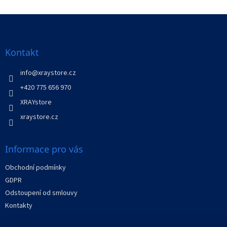
o
d
v
Z
a
á
c
á
n
í
p
í
p
a
Kontakt
r
t
v
í
info
@
xraystore.cz
k
y
+420 775 656 970
v
XRAYstore
ý
p
xraystore.cz
i
s
u
Informace pro vás
Obchodní podmínky
GDPR
Odstoupení od smlouvy
Kontakty