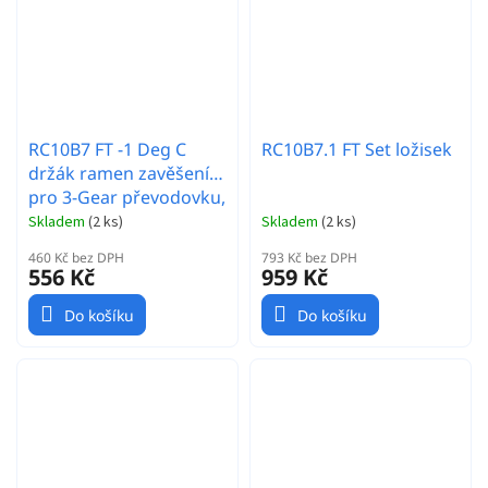
RC10B7 FT -1 Deg C
RC10B7.1 FT Set ložisek
držák ramen zavěšení
pro 3-Gear převodovku,
hliníkový
Skladem
(
2 ks
)
Skladem
(
2 ks
)
460 Kč bez DPH
793 Kč bez DPH
556 Kč
959 Kč
Do košíku
Do košíku