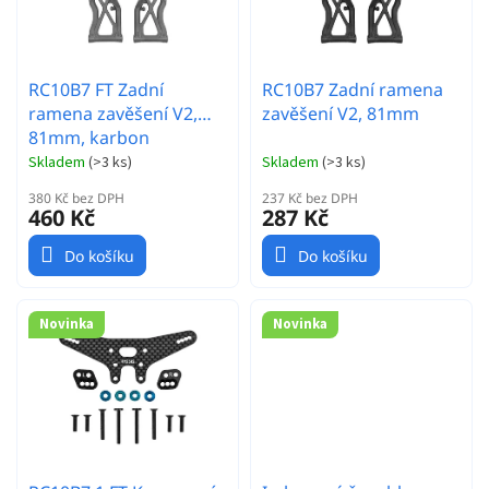
d
p
u
r
k
o
t
RC10B7 FT Zadní
RC10B7 Zadní ramena
d
ů
ramena zavěšení V2,
zavěšení V2, 81mm
u
81mm, karbon
k
t
Skladem
(
>3 ks
)
Skladem
(
>3 ks
)
ů
380 Kč bez DPH
237 Kč bez DPH
460 Kč
287 Kč
Do košíku
Do košíku
Novinka
Novinka