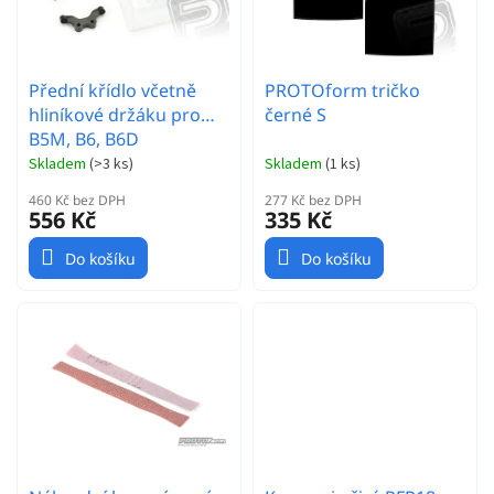
d
p
u
r
k
o
t
Přední křídlo včetně
PROTOform tričko
d
ů
hliníkové držáku pro
černé S
u
B5M, B6, B6D
k
t
Skladem
(
>3 ks
)
Skladem
(
1 ks
)
ů
460 Kč bez DPH
277 Kč bez DPH
556 Kč
335 Kč
Do košíku
Do košíku