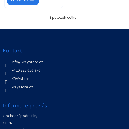
7
položek celkem
O
v
l
Z
á
á
d
p
a
a
Kontakt
c
t
í
í
info
@
xraystore.cz
p
r
+420 775 656 970
v
XRAYstore
k
y
xraystore.cz
v
ý
p
Informace pro vás
i
s
Obchodní podmínky
u
GDPR