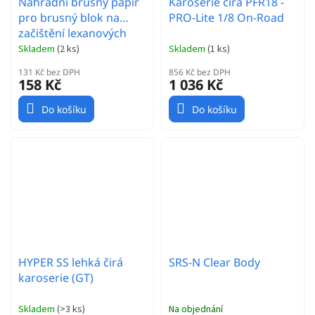
Náhradní brusný papír
Karoserie čirá PFR18 -
pro brusný blok na
PRO-Lite 1/8 On-Road
začištění lexanových
karoserií
Skladem
(
2 ks
)
Skladem
(
1 ks
)
131 Kč bez DPH
856 Kč bez DPH
158 Kč
1 036 Kč
Do košíku
Do košíku
HYPER SS lehká čirá
SRS-N Clear Body
karoserie (GT)
Skladem
(
>3 ks
)
Na objednání