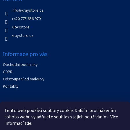
c
t
í
í
info
@
xraystore.cz
p
r
+420 775 656 970
v
XRAYstore
k
y
xraystore.cz
v
ý
p
Informace pro vás
i
s
Obchodní podmínky
u
GDPR
Odstoupení od smlouvy
Kontakty
Facebook
Tento web používá soubory cookie. Dalším procházením
tohoto webu vyjadřujete souhlas s jejich používáním.. Více
informací
zde
.