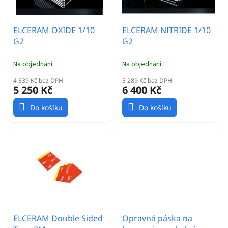
u
k
t
ELCERAM OXIDE 1/10
ELCERAM NITRIDE 1/10
ů
G2
G2
Na objednání
Na objednání
4 339 Kč bez DPH
5 289 Kč bez DPH
5 250 Kč
6 400 Kč
Do košíku
Do košíku
ELCERAM Double Sided
Opravná páska na