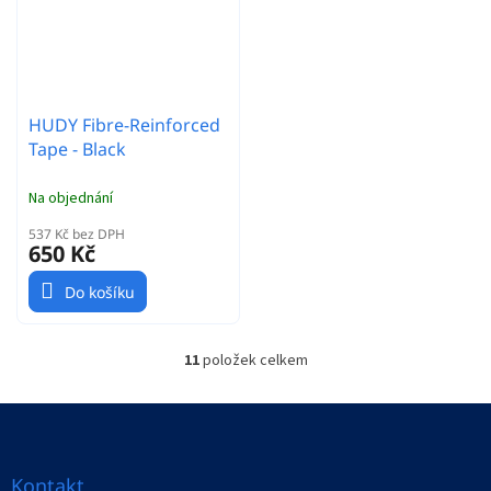
HUDY Fibre-Reinforced
Tape - Black
Na objednání
537 Kč bez DPH
650 Kč
Do košíku
11
položek celkem
O
v
l
Z
á
á
d
p
a
a
Kontakt