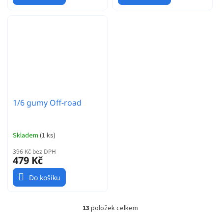
1/6 gumy Off-road
Skladem
(
1 ks
)
396 Kč bez DPH
479 Kč
Do košíku
13
položek celkem
O