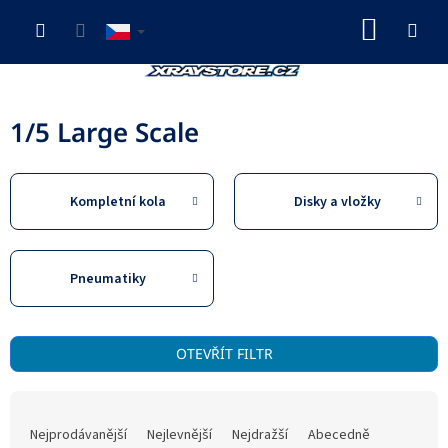
Přejít
NÁKUP
na
obsah
KOŠÍK
1/5 Large Scale
Kompletní kola
Disky a vložky
Pneumatiky
V
OTEVŘÍT FILTR
ý
p
Ř
i
a
s
Nejprodávanější
Nejlevnější
Nejdražší
Abecedně