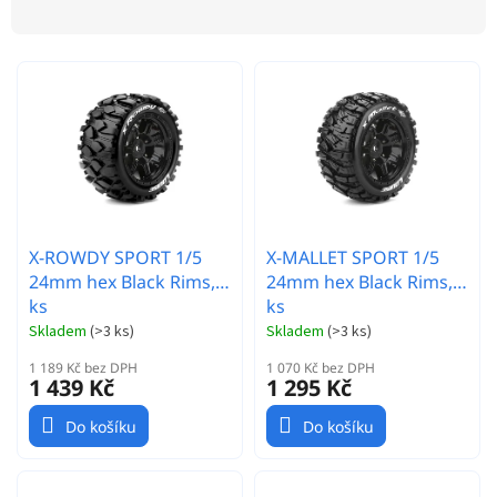
z
p
e
r
n
o
í
d
p
u
r
k
o
t
d
ů
u
k
t
X-ROWDY SPORT 1/5
X-MALLET SPORT 1/5
ů
24mm hex Black Rims, 2
24mm hex Black Rims, 2
ks
ks
Skladem
(
>3 ks
)
Skladem
(
>3 ks
)
1 189 Kč bez DPH
1 070 Kč bez DPH
1 439 Kč
1 295 Kč
Do košíku
Do košíku