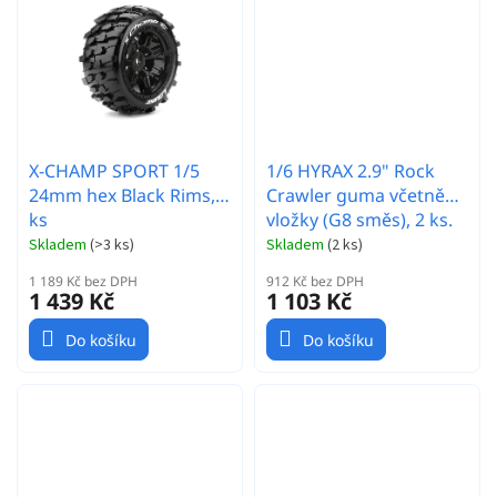
X-CHAMP SPORT 1/5
1/6 HYRAX 2.9" Rock
24mm hex Black Rims, 2
Crawler guma včetně
ks
vložky (G8 směs), 2 ks.
Skladem
(
>3 ks
)
Skladem
(
2 ks
)
1 189 Kč bez DPH
912 Kč bez DPH
1 439 Kč
1 103 Kč
Do košíku
Do košíku