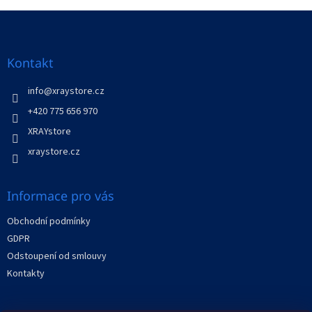
v
l
Z
á
á
d
p
a
a
Kontakt
c
t
í
í
info
@
xraystore.cz
p
r
+420 775 656 970
v
XRAYstore
k
y
xraystore.cz
v
ý
p
Informace pro vás
i
s
Obchodní podmínky
u
GDPR
Odstoupení od smlouvy
Kontakty