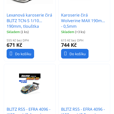
u
k
t
Lexanová karoserie čirá
Karoserie čirá
ů
BLITZ TCN-S 1/10
Wolverine MAX 190mm
190mm, tlouštka
- 0,5mm
0,7mm (EFRA 4083)
Skladem
(
1 ks
)
Skladem
(
>3 ks
)
555 Kč bez DPH
615 Kč bez DPH
671 Kč
744 Kč
Do košíku
Do košíku
BLITZ RS5 - EFRA 4096 -
BLITZ RS5 - EFRA 4096 -