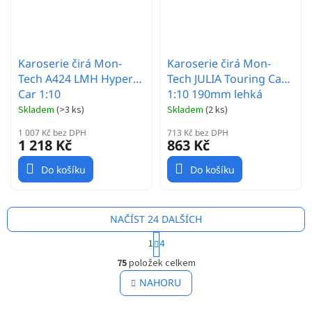
Karoserie čirá Mon-
Karoserie čirá Mon-
Tech A424 LMH Hyper
Tech JULIA Touring Car
Car 1:10
1:10 190mm lehká
Skladem
(
>3 ks
)
Skladem
(
2 ks
)
1 007 Kč bez DPH
713 Kč bez DPH
1 218 Kč
863 Kč
Do košíku
Do košíku
NAČÍST 24 DALŠÍCH
S
1
4
t
O
r
75
položek celkem
v
á
l
NAHORU
n
á
k
o
d