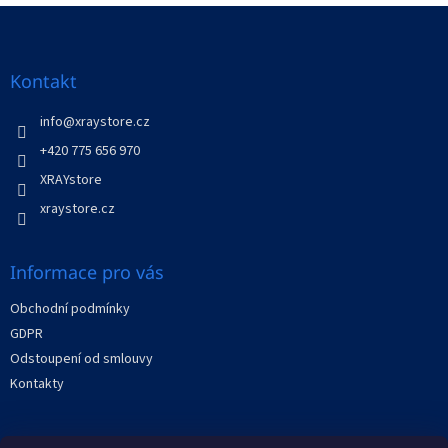
v
Z
a
á
c
á
n
í
p
í
p
a
Kontakt
r
t
v
í
info
@
xraystore.cz
k
y
+420 775 656 970
v
XRAYstore
ý
p
xraystore.cz
i
s
u
Informace pro vás
Obchodní podmínky
GDPR
Odstoupení od smlouvy
Kontakty