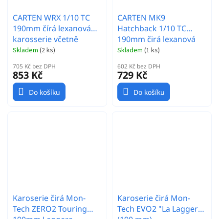
CARTEN WRX 1/10 TC
CARTEN MK9
190mm čírá lexanová
Hatchback 1/10 TC
karosserie včetně
190mm čirá lexanová
světelných parabol
karosserie
Skladem
(
2 ks
)
Skladem
(
1 ks
)
705 Kč bez DPH
602 Kč bez DPH
853 Kč
729 Kč
Do košíku
Do košíku
Karoserie čirá Mon-
Karoserie čirá Mon-
Tech ZERO2 Touring
Tech EVO2 "La Laggera"