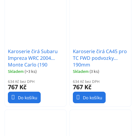
Karoserie čirá Subaru
Karoserie čirá CA45 pro
Impreza WRC 2004
TC FWD podvozky
Monte Carlo (190
190mm
mm/rozvor 255 mm)
Skladem
(
>3 ks
)
Skladem
(
3 ks
)
634 Kč bez DPH
634 Kč bez DPH
767 Kč
767 Kč
Do košíku
Do košíku