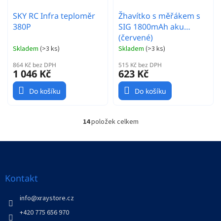
SKY RC Infra teploměr
Žhavítko s měřákem s
380P
SIG 1800mAh aku
(červené)
Skladem
(
>3 ks
)
Skladem
(
>3 ks
)
864 Kč bez DPH
515 Kč bez DPH
1 046 Kč
623 Kč
Do košíku
Do košíku
14
položek celkem
O
v
l
Z
á
á
d
p
a
a
Kontakt
c
t
í
í
info
@
xraystore.cz
p
r
+420 775 656 970
v