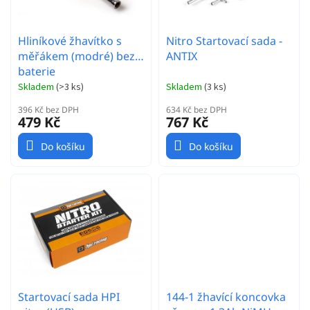
u
k
t
Hliníkové žhavítko s
Nitro Startovací sada -
ů
měřákem (modré) bez
ANTIX
baterie
Skladem
(
>3 ks
)
Skladem
(
3 ks
)
396 Kč bez DPH
634 Kč bez DPH
479 Kč
767 Kč
Do košíku
Do košíku
Startovací sada HPI
144-1 žhavící koncovka