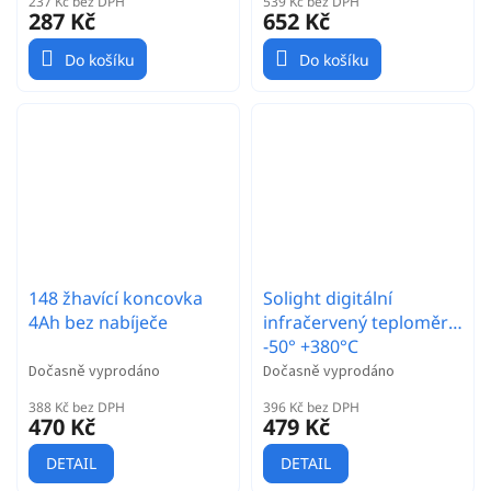
237 Kč bez DPH
539 Kč bez DPH
287 Kč
652 Kč
Do košíku
Do košíku
148 žhavící koncovka
Solight digitální
4Ah bez nabíječe
infračervený teploměr
-50° +380°C
Dočasně vyprodáno
Dočasně vyprodáno
388 Kč bez DPH
396 Kč bez DPH
470 Kč
479 Kč
DETAIL
DETAIL