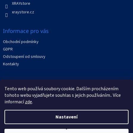
XRAYstore
k
y
xraystore.cz
v
ý
p
Informace pro vás
i
s
Obchodní podmínky
u
GDPR
Odstoupení od smlouvy
Kontakty
Facebook
Tento web používá soubory cookie. Dalším procházením
tohoto webu vyjadřujete souhlas s jejich používáním.. Více
informací
zde
.
Nastavení
Vytvořil Shoptet