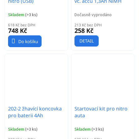
nitro (USB)
vč. accu 1,3Ah NiMH
Skladem
(
>3 ks
)
Dočasně vyprodáno
618 Kč bez DPH
213 Kč bez DPH
748 Kč
258 Kč
DETAIL
Do košíku
202-2 žhavící koncovka
Startovací kit pro nitro
pro baterii 4Ah
auta
Skladem
(
>3 ks
)
Skladem
(
>3 ks
)