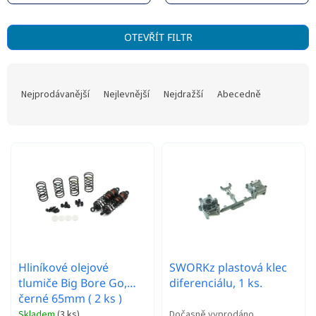
V
OTEVŘÍT FILTR
ý
p
Ř
i
a
s
Nejprodávanější
Nejlevnější
Nejdražší
Abecedně
z
p
e
r
n
o
í
d
p
u
r
k
o
t
d
ů
u
k
t
Hliníkové olejové
SWORKz plastová klec
ů
tlumiče Big Bore Go,
diferenciálu, 1 ks.
černé 65mm ( 2 ks )
Skladem
(
3 ks
)
Dočasně vyprodáno