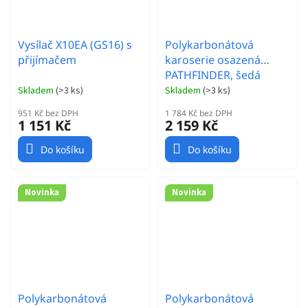
Vysílač X10EA (GS16) s
Polykarbonátová
přijímačem
karoserie osazená
PATHFINDER, šedá
Skladem
(
>3 ks
)
Skladem
(
>3 ks
)
951 Kč bez DPH
1 784 Kč bez DPH
1 151 Kč
2 159 Kč
Do košíku
Do košíku
Novinka
Novinka
Polykarbonátová
Polykarbonátová