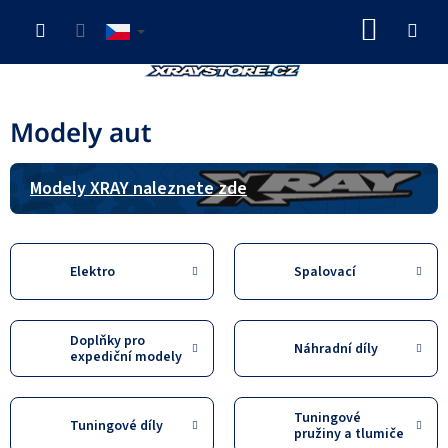
Přejít
NÁKUP
na
obsah
KOŠÍK
Modely aut
Modely XRAY naleznete zde
Elektro
Spalovací
Doplňky pro
Náhradní díly
expediční modely
Tuningové
Tuningové díly
pružiny a tlumiče