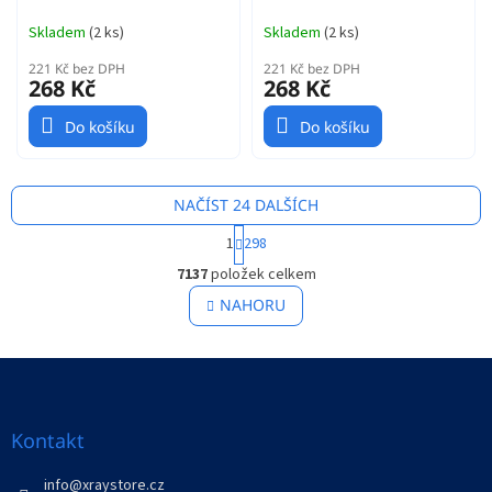
Skladem
(
2 ks
)
Skladem
(
2 ks
)
221 Kč bez DPH
221 Kč bez DPH
268 Kč
268 Kč
Do košíku
Do košíku
NAČÍST 24 DALŠÍCH
S
1
298
t
O
r
7137
položek celkem
v
á
l
NAHORU
n
á
k
o
d
v
Z
a
á
c
á
n
í
p
í
p
a
Kontakt
r
t
v
í
info
@
xraystore.cz