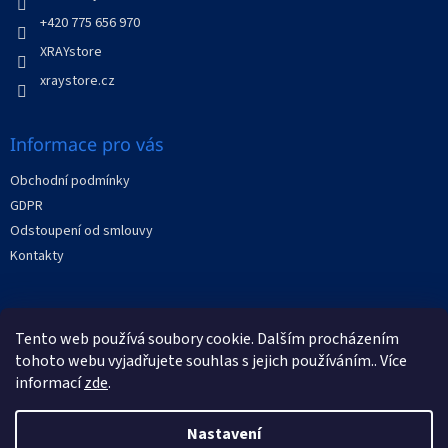
k
y
+420 775 656 970
v
XRAYstore
ý
p
xraystore.cz
i
s
u
Informace pro vás
Obchodní podmínky
GDPR
Odstoupení od smlouvy
Kontakty
Facebook
Tento web používá soubory cookie. Dalším procházením
tohoto webu vyjadřujete souhlas s jejich používáním.. Více
informací
zde
.
Nastavení
Vytvořil Shoptet