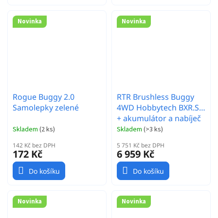
Novinka
Novinka
Rogue Buggy 2.0
RTR Brushless Buggy
Samolepky zelené
4WD Hobbytech BXR.S2
+ akumulátor a nabíječ
Skladem
(
2 ks
)
Skladem
(
>3 ks
)
142 Kč bez DPH
5 751 Kč bez DPH
172 Kč
6 959 Kč
Do košíku
Do košíku
Novinka
Novinka