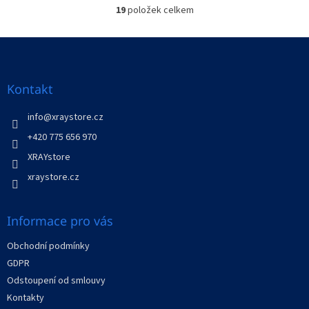
19
položek celkem
O
v
l
Z
á
á
d
p
a
a
Kontakt
c
t
í
í
info
@
xraystore.cz
p
r
+420 775 656 970
v
XRAYstore
k
y
xraystore.cz
v
ý
p
Informace pro vás
i
s
Obchodní podmínky
u
GDPR
Odstoupení od smlouvy
Kontakty