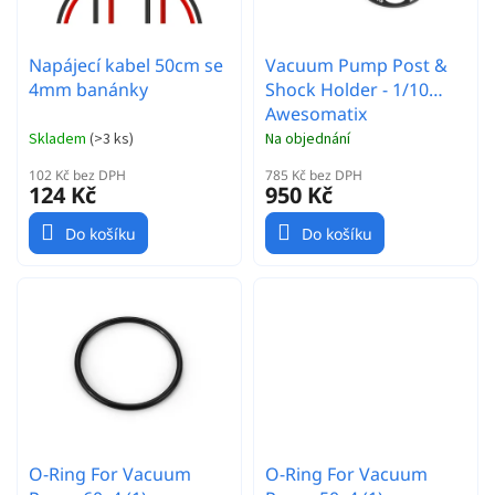
u
k
t
Napájecí kabel 50cm se
Vacuum Pump Post &
ů
4mm banánky
Shock Holder - 1/10
Awesomatix
Skladem
(
>3 ks
)
Na objednání
102 Kč bez DPH
785 Kč bez DPH
124 Kč
950 Kč
Do košíku
Do košíku
O-Ring For Vacuum
O-Ring For Vacuum