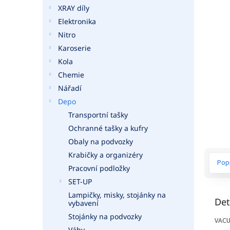
a
XRAY díly
n
Elektronika
e
Nitro
l
Karoserie
Kola
Chemie
Nářadí
Depo
Transportní tašky
Ochranné tašky a kufry
Obaly na podvozky
Krabičky a organizéry
Pop
Pracovní podložky
SET-UP
Lampičky, misky, stojánky na
Det
vybavení
Stojánky na podvozky
VACU
Váhy