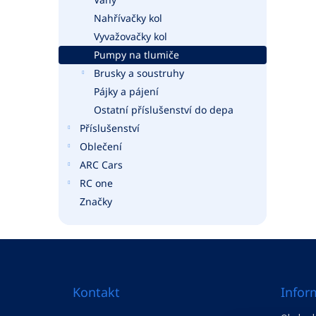
Nahřívačky kol
Vyvažovačky kol
Pumpy na tlumiče
Brusky a soustruhy
Pájky a pájení
Ostatní příslušenství do depa
Příslušenství
Oblečení
ARC Cars
RC one
Značky
Z
á
p
a
Kontakt
Infor
t