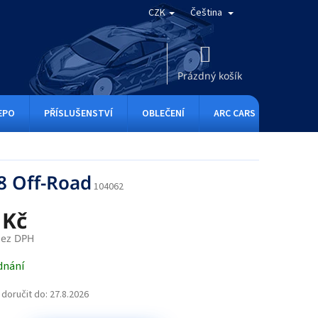
CZK
Čeština
NÁKUPNÍ
KOŠÍK
Prázdný košík
EPO
PŘÍSLUŠENSTVÍ
OBLEČENÍ
ARC CARS
RC ONE
8 Off-Road
104062
 Kč
bez DPH
dnání
doručit do:
27.8.2026