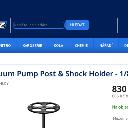
HLEDAT
NITRO
KAROSERIE
KOLA
CHEMIE
NÁŘADÍ
D
uum Pump Post & Shock Holder - 1/
HUDY
830
686 Kč 
Měrná
Na obje
cena:
Můžeme 